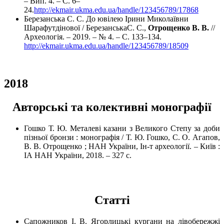
– Вип. 4. – С. 6–
24.
http://ekmair.ukma.edu.ua/handle/123456789/17868
Березанська С. С. До ювiлею Iрини Миколаївни
Шарафутдiнової / БерезанськаС. С.,
Отрощенко В. В.
//
Археологія. – 2019. – № 4. – С. 133–134.
http://ekmair.ukma.edu.ua/handle/123456789/18509
2018
Авторські та колективні монографії
Гошко Т. Ю. Металеві казани з Великого Степу за доби
пізньої бронзи : монографія / Т. Ю. Гошко, С. О. Агапов,
В. В. Отрощенко ; НАН України, Ін-т археології. – Київ :
ІА НАН України, 2018. – 327 с.
Cтатті
Сапожников І. В. Ягорлицькі кургани на лівобережжі