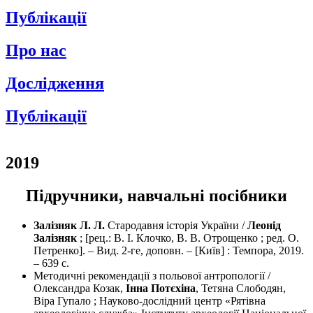
Публікації
Про нас
Дослідження
Публікації
2019
Підручники, навчальні посібники
Залізняк Л. Л.
Стародавня історія України /
Леонід
Залізняк
; [рец.: В. І. Клочко, В. В. Отрощенко ; ред. О.
Петренко]. – Вид. 2-ге, доповн. – [Київ] : Темпора, 2019.
– 639 с.
Методичні рекомендації з польової антропології /
Олександра Козак,
Інна Потєхіна
, Тетяна Слободян,
Віра Гупало ; Науково-дослідний центр «Рятівна