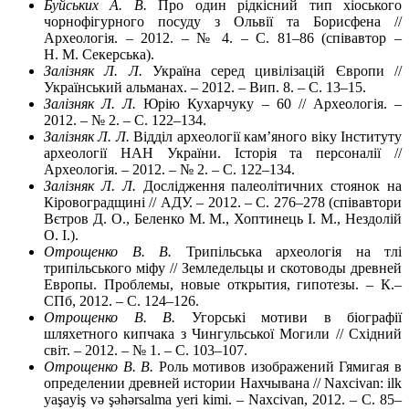
Буйських А. В.
Про один рідкісний тип хіоського
чорнофігурного посуду з Ольвії та Борисфена //
Археологія. – 2012. – № 4. – С. 81–86 (співавтор –
Н. М. Секерська).
Залізняк Л. Л.
Україна серед цивілізацій Європи //
Український альманах. – 2012. – Вип. 8. – С. 13–15.
Залізняк Л. Л.
Юрію Кухарчуку – 60 // Археологія. –
2012. – № 2. – С. 122–134.
Залізняк Л. Л.
Відділ археології кам’яного віку Інституту
археології НАН України. Історія та персоналії //
Археологія. – 2012. – № 2. – С. 122–134.
Залізняк Л. Л.
Дослідження палеолітичних стоянок на
Кіровоградщині // АДУ. – 2012. – С. 276–278 (співавтори
Вєтров Д. О., Беленко М. М., Хоптинець І. М., Нездолій
О. І.).
Отрощенко В. В.
Трипільська археологія на тлі
трипільського міфу // Земледельцы и скотоводы древней
Европы. Проблемы, новые открытия, гипотезы. – К.–
СПб, 2012. – С. 124–126.
Отрощенко В. В.
Угорські мотиви в біографії
шляхетного кипчака з Чингульської Могили // Східний
світ. – 2012. – № 1. – С. 103–107.
Отрощенко В. В.
Роль мотивов изображений Гямигая в
определении древней истории Нахчывана // Naxcivan: ilk
yaşayiş vә şәhәrsalma yeri kimi. – Naxcivan, 2012. – С. 85–