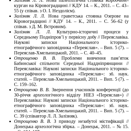
Залізняк Л. Л.
Нова палеолітична стоянка Коробчине-
курган на Кіровоградщині // КДУ 14. – К., 2011. – С. 43–
55 (у співав. з О. І. Нездолієм).
Залізняк Л. Л.
Нова граветська стоянка Озерове на
Кіровоградщині // КДУ 14. – К., 2011. – С. 56–62 (у
співав. з Д. М. Вєтровим).
Залізняк Л. Л.
Культурно-історичні процеси у
Середньому Подніпров’ї у первісну добу // Переяславіка.
Наукові записки Національного історико-
етнографічного заповідника «Переяслав». – Вип. 5 (7). –
Переяслав-Хмельницький, 2011. – С. 40–45.
Отрощенко В. В.
Проблеми вивчення пам’яток
Бабинської спільноти Середньої Наддніпрянщини //
Переяславіка: Наукові записки Національного історико-
етнографічного заповідника «Переяслав»: зб. наук.
статей. – Переяслав-Хмельницький, 2011. – Вип. 5 (7). –
С. 159–162.
Отрощенко В. В.
Звернення учасників конференції (до
30-річчя археологічного відділу НІЕЗ «Переяслав») //
Переяславіка: Наукові записки Національного історико-
етнографічного заповідника «Переяслав»: зб. наук.
статей. – Переяслав-Хмельницький, 2011. – Вип. 5 (7). –
С. 39 (співавтор Л. Л. Залізняк).
Отрощенко В. В.
З приводу незабутої містифікації //
Донецька археологічна збірка. – Донецьк, 2011. – № 15.