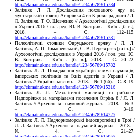
http://ekmair.ukma.edu.ua/handle/123456789/15784
Залізняк Л. Л. Дослідження похованого яру на
мустьєрській стоянці Андріївка 4 на Кіровоградщині / Л.
Л. Залізняк, Т. О. Шевченко // Археологічні дослідження
в Україні 2016 / гол. ред. Ю. В. Болтрик. – Київ : [б. в.],
2018. – С. 112–115.
http://ekmair.ukma.edu.ua/handle/123456789/15781
Палеолітичні стоянки Овруцького кряжу / Л. Л.
Залізняк, А. П. Томашевський, С. В. Перевєрзєв [та ін.] //
Археологічні дослідження в Україні 2016 / гол. ред. Ю.
В. Болтрик. – Київ : [б. в.], 2018. – С. 20–22.
http://ekmair.ukma.edu.ua/handle/123456789/15782
Залізняк Л. Л. Походження українців очима науковців,
імперських політиків та їхніх адептів в Україні / Л.
Залізняк // Українознавство. – 2018. – № 1 (66). – С. 8–19.
http://ekmair.ukma.edu.ua/handle/123456789/15316
Залізняк Л. Л. Мезолітичні мисливці та рибалки
Надпоріжжя за матеріалами поселення Огрінь 8 / Л. Л.
Залізняк // Археологія : науковий журнал. – 2018. – № 3.
– С. 3–19.
http://ekmair.ukma.edu.ua/handle/123456789/14725
Залізняк Л. Л. Надчорноморські індоєвропейці в Трої /
Л. Л. Залізняк // Археологія : науковий журнал. – 2018. –
№ 4. – С. 21–27.
http://ekmair.ukma.edu.ua/handle/123456789/15055