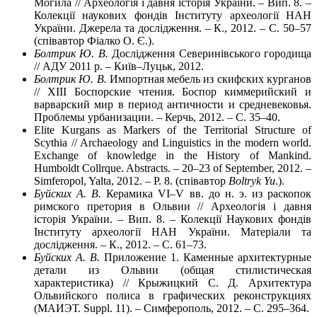
Могила // Археологія і давня історія України. – Вип. 8. –
Колекції наукових фондів Інституту археології НАН
України. Джерела та дослідження. – К., 2012. – С. 50–57
(співавтор Фіалко О. Є.).
Болтрик Ю. В.
Дослідження Северинівського городища
// АДУ 2011 р. – Київ–Луцьк, 2012.
Болтрик Ю. В.
Импортная мебель из скифских курганов
// XIII Боспорские чтения. Боспор киммерийский и
варварский мир в период античности и средневековья.
Проблемы урбанизации. – Керчь, 2012. – С. 35–40.
Elite Kurgans as Markers of the Territorial Structure of
Scythia // Archaeology and Linguistics in the modern world.
Exchange of knowledge in the History of Mankind.
Humboldt Collrque. Abstracts. – 20–23 of September, 2012. –
Simferopol, Yalta, 2012. – P. 8. (співавтор
Boltryk Yu
.).
Буйских А. В.
Керамика VI–V вв. до н. э. из раскопок
римского претория в Ольвии // Археологія і давня
історія України. – Вип. 8. – Колекції Наукових фондів
Інституту археології НАН України. Матеріали та
дослідження. – К., 2012. – С. 61–73.
Буйских А. В.
Приложение 1. Каменные архитектурные
детали из Ольвии (общая стилистическая
характеристика) // Крыжицкий С. Д. Архитектура
Ольвийского полиса в графических реконструкциях
(МАИЭТ. Suppl. 11). – Симферополь, 2012. – С. 295–364.