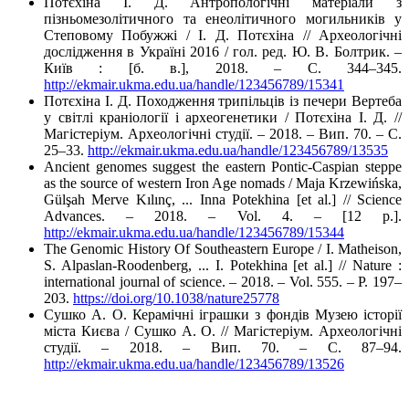
Потєхіна І. Д. Антропологічні матеріали з
пізньомезолітичного та енеолітичного могильників у
Степовому Побужжі / І. Д. Потєхіна // Археологічні
дослідження в Україні 2016 / гол. ред. Ю. В. Болтрик. –
Київ : [б. в.], 2018. – С. 344–345.
http://ekmair.ukma.edu.ua/handle/123456789/15341
Потєхіна І. Д. Походження трипільців із печери Вертеба
у світлі краніології і археогенетики / Потєхіна І. Д. //
Магістеріум. Археологічні студії. – 2018. – Вип. 70. – С.
25–33.
http://ekmair.ukma.edu.ua/handle/123456789/13535
Ancient genomes suggest the eastern Pontic-Caspian steppe
as the source of western Iron Age nomads / Maja Krzewińska,
Gülşah Merve Kılınç, ... Inna Potekhina [et al.] // Science
Advances. – 2018. – Vol. 4. – [12 p.].
http://ekmair.ukma.edu.ua/handle/123456789/15344
The Genomic History Of Southeastern Europe / I. Matheison,
S. Alpaslan-Roodenberg, ... I. Potekhina [et al.] // Nature :
international journal of science. – 2018. – Vol. 555. – P. 197–
203.
https://doi.org/10.1038/nature25778
Сушко А. О. Керамічні іграшки з фондів Музею історії
міста Києва / Сушко А. О. // Магістеріум. Археологічні
студії. – 2018. – Вип. 70. – С. 87–94.
http://ekmair.ukma.edu.ua/handle/123456789/13526