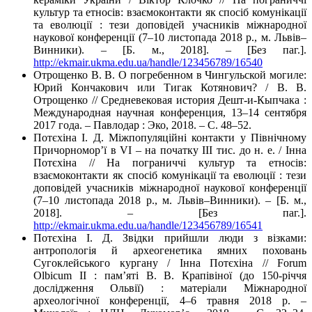
культур та етносів: взаємоконтакти як спосіб комунікації
та еволюції : тези доповідей учасників міжнародної
наукової конференції (7–10 листопада 2018 р., м. Львів–
Винники). – [Б. м., 2018]. – [Без паг.].
http://ekmair.ukma.edu.ua/handle/123456789/16540
Отрощенко В. В. О погребенном в Чингульской могиле:
Юрий Кончакович или Тигак Котянович? / В. В.
Отрощенко // Средневековая история Дешт-и-Кыпчака :
Международная научная конференция, 13–14 сентября
2017 года. – Павлодар : Эко, 2018. – С. 48–52.
Потєхіна І. Д. Міжпопуляційні контакти у Північному
Причорномор’ї в VI – на початку III тис. до н. е. / Інна
Потєхіна // На пограниччі культур та етносів:
взаємоконтакти як спосіб комунікації та еволюції : тези
доповідей учасників міжнародної наукової конференції
(7–10 листопада 2018 р., м. Львів–Винники). – [Б. м.,
2018]. – [Без паг.].
http://ekmair.ukma.edu.ua/handle/123456789/16541
Потєхіна І. Д. Звідки прийшли люди з візками:
антропологія й археогенетика ямних поховань
Сугоклейського кургану / Інна Потєхіна // Forum
Olbicum II : пам’яті В. В. Крапівіної (до 150-річчя
дослідження Ольвії) : матеріали Міжнародної
археологічної конференції, 4–6 травня 2018 р. –