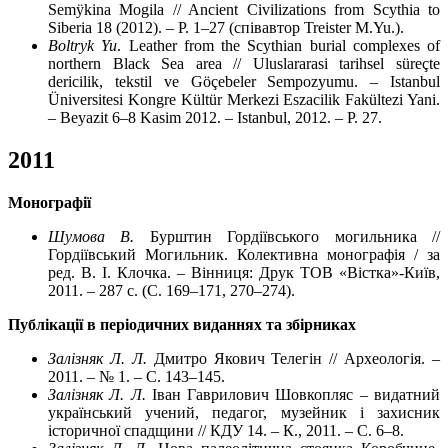
Semÿkina Mogila // Ancient Civilizations from Scythia to
Siberia 18 (2012). – P. 1–27 (співавтор Treister M.Yu.).
Boltryk Yu
. Leather from the Scythian burial complexes of
northern Black Sea area // Uluslararasi tarihsel süreçte
dericilik, tekstil ve Göçebeler Sempozyumu. – Istanbul
Üniversitesi Kongre Kültür Merkezi Eszacilik Fakültezi Yani.
– Beyazit 6–8 Kasim 2012. – Istanbul, 2012. – P. 27.
2011
Монографії
Шумова В.
Бурштин Гордіївського могильника //
Гордіївський Могильник. Колективна монографія / за
ред. В. І. Клочка. – Вінниця: Друк ТОВ «Вістка»-Київ,
2011. – 287 с. (С. 169–171, 270–274).
Публікації в періодичних виданнях та збірниках
Залізняк Л. Л.
Дмитро Якович Телегін // Археологія. –
2011. – № 1. – С. 143–145.
Залізняк Л. Л.
Іван Гаврилович Шовкопляс – видатний
український учений, педагог, музейник і захисник
історичної спадщини // КДУ 14. – К., 2011. – С. 6–8.