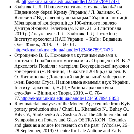
58.
http://ekmair.ukma.edu.ua/handle/123456789/17471
Залізняк Л. Л. Пізньомезолітична стоянка Ласпі-7 на
Південному березі Криму (Україна) / Л. Залізняк, О.
Ясневич // Від палеоліту до козацької України: анотації
Міжнародної конференції до 100-літнього ювілею
Дмитра Яковича Телегіна (м. Київ, 21–23 листопада
2019 р.) / наук. ред.: Л. Л. Залізняк, І. Д. Потєхіна ;
Інститут археології НАН України. – Київ : Видавець
Олег Філюк, 2019. – С. 60–61.
http://ekmair.ukma.edu.ua/handle/123456789/17473
Отрощенко В. В. Поховання з кутовими ямками в
контексті Гордіївського могильника / Отрощенко В. В. //
Археологія Поділля : матеріали Всеукраїнської наукової
конференції (м. Вінниця, 16 жовтня 2019 р.) / за ред. Р.
О. Литвиненка ; Донецький національний університет
імені Василя Стуса, Національна академія наук України,
Інститут археології, НДЦ «Рятівна археологічна
служба». – Вінниця : Твори, 2019. – С. 70–
77.
http://ekmair.ukma.edu.ua/handle/123456789/18858
Raw material analyses of the Modern Age ceramic from Kyiv
pottery production sites / Chmil L., Khamaiko N., Buhay O.,
Bilyk V., Shulzhenko A., Sushko A. // The 4th International
Symposium on Pottery and Glass OSTRAKON “Ceramics
and glass as a source for research on the past” (Wrocław, 26–
28 September, 2019) / Centre for Late Antique and Early