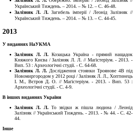
Залізняк Л. Л.
Обережно: імперія! / Леонід Залізняк //
Український Тиждень. – 2014. – № 12. – С. 46-48.
Залізняк Л. Л.
Загибель імперії / Леонід Залізняк //
Український Тиждень. – 2014. – № 13. – С. 44-45.
2013
У виданнях НаУКМА
Залізняк Л. Л.
Козацька Україна - прямий нащадок
Княжого Києва / Залізняк Л. Л. // Маґістеріум. - 2013. -
Вип. 53 : Археологічні студії. - С. 64-68.
Залізняк Л. Л.
Дослідження стоянки Троянове 4В під
Новомиргородом у 2012 році / Залізняк Л. Л., Хоптинець
І. М., Вєтров Д. О. // Маґістеріум. - 2013. - Вип. 53 :
Археологічні студії. - С. 4-9.
В інших виданнях України
Залізняк Л. Л.
То звідки ж пішла людина / Леонід
Залізняк // Український Тиждень. - 2013. - № 44. - С. 42-
44.
Інше