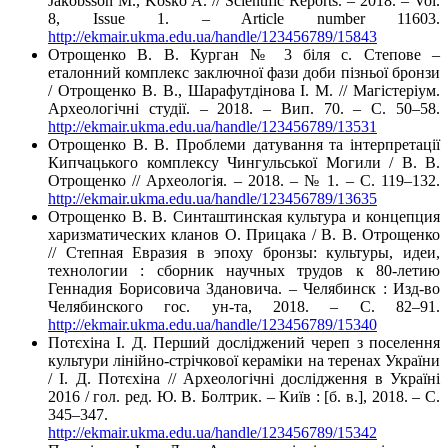
Jakobsson M., Kośko A. // Scientific Reports. – 2018. – Vol.
8, Issue 1. – Article number 11603.
http://ekmair.ukma.edu.ua/handle/123456789/15843
Отрощенко В. В. Курган № 3 біля с. Степове –
еталонний комплекс заключної фази доби пізньої бронзи
/ Отрощенко В. В., Шарафутдінова І. М. // Магістеріум.
Археологічні студії. – 2018. – Вип. 70. – С. 50–58.
http://ekmair.ukma.edu.ua/handle/123456789/13531
Отрощенко В. В. Проблеми датування та інтерпретації
Кипчацького комплексу Чингульської Могили / В. В.
Отрощенко // Археологія. – 2018. – № 1. – С. 119–132.
http://ekmair.ukma.edu.ua/handle/123456789/13635
Отрощенко В. В. Синташтинская культура и концепция
харизматических кланов О. Прицака / В. В. Отрощенко
// Степная Евразия в эпоху бронзы: культуры, идеи,
технологии : сборник научных трудов к 80-летию
Геннадия Борисовича Здановича. – Челябинск : Изд-во
Челябинского гос. ун-та, 2018. – С. 82–91.
http://ekmair.ukma.edu.ua/handle/123456789/15340
Потєхіна І. Д. Перший досліджений череп з поселення
культури лінійно-стрічкової кераміки на теренах України
/ І. Д. Потєхіна // Археологічні дослідження в Україні
2016 / гол. ред. Ю. В. Болтрик. – Київ : [б. в.], 2018. – С.
345–347.
http://ekmair.ukma.edu.ua/handle/123456789/15342