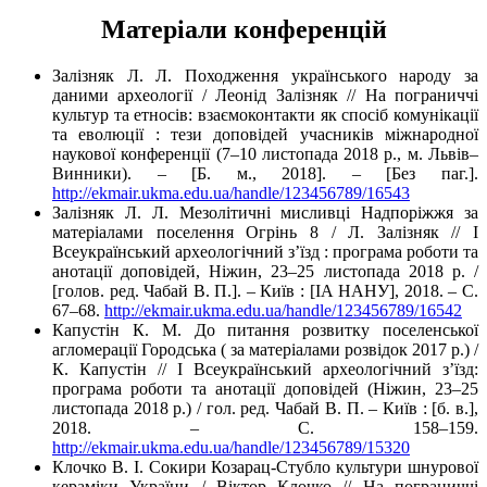
Матеріали конференцій
Залізняк Л. Л. Походження українського народу за
даними археології / Леонід Залізняк // На пограниччі
культур та етносів: взаємоконтакти як спосіб комунікації
та еволюції : тези доповідей учасників міжнародної
наукової конференції (7–10 листопада 2018 р., м. Львів–
Винники). – [Б. м., 2018]. – [Без паг.].
http://ekmair.ukma.edu.ua/handle/123456789/16543
Залізняк Л. Л. Мезолітичні мисливці Надпоріжжя за
матеріалами поселення Огрінь 8 / Л. Залізняк // І
Всеукраїнський археологічний з’їзд : програма роботи та
анотації доповідей, Ніжин, 23–25 листопада 2018 р. /
[голов. ред. Чабай В. П.]. – Київ : [ІА НАНУ], 2018. – С.
67–68.
http://ekmair.ukma.edu.ua/handle/123456789/16542
Капустін К. М. До питання розвитку поселенської
агломерації Городська ( за матеріалами розвідок 2017 р.) /
К. Капустін // І Всеукраїнський археологічний з’їзд:
програма роботи та анотації доповідей (Ніжин, 23–25
листопада 2018 р.) / гол. ред. Чабай В. П. – Київ : [б. в.],
2018. – С. 158–159.
http://ekmair.ukma.edu.ua/handle/123456789/15320
Клочко В. І. Сокири Козарац-Стубло культури шнурової
кераміки України / Віктор Клочко // На пограниччі