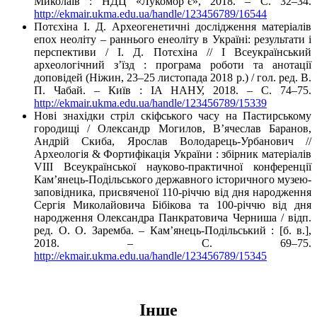
Миколаїв : НДЦ «Лукомор’є», 2018. – С. 32–34.
http://ekmair.ukma.edu.ua/handle/123456789/16544
Потєхіна І. Д. Археогенетичні дослідження матеріалів
епох неоліту – раннього енеоліту в Україні: результати і
перспективи / І. Д. Потєхіна // І Всеукраїнський
археологічний з’їзд : програма роботи та анотації
доповідей (Ніжин, 23–25 листопада 2018 р.) / гол. ред. В.
П. Чабай. – Київ : ІА НАНУ, 2018. – С. 74–75.
http://ekmair.ukma.edu.ua/handle/123456789/15339
Нові знахідки стріл скіфського часу на Пастирському
городищі / Олександр Могилов, В’ячеслав Баранов,
Андрій Скиба, Ярослав Володарець-Урбанович //
Археологія & Фортифікація України : збірник матеріалів
VІІІ Всеукраїнської науково-практичної конференції
Кам’янець-Подільського державного історичного музею-
заповідника, присвяченої 110-річчю від дня народження
Сергія Миколайовича Бібікова та 100-річчю від дня
народження Олександра Панкратовича Черниша / відп.
ред. О. О. Заремба. – Кам’янець-Подільський : [б. в.],
2018. – С. 69–75.
http://ekmair.ukma.edu.ua/handle/123456789/15345
Інше