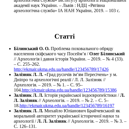
археологічна служба» Інституту археології Національної
академії наук України. – Львів : НДЦ «Рятівна
археологічна служба» ІА НАН України, 2019. – 103 с.
Cтатті
Білинський О. О.
Проблема поховального обряду
населення скіфського часу Посейм’я /
Олег Білинський
// Археологія і давня історія України. – 2019. – № 4 (33).
– С. 255–262.
http://ekmair.ukma.edu.ua/handle/123456789/17426
Залізняк Л. Л.
«Град русичів ім’ям Пересічень» у м.
Дніпро та археологічні реалії / Л. Л. Залізняк //
Археологія. – 2019. – № 1. – С. 95–
104.
http://ekmair.ukma.edu.ua/handle/123456789/15386
Залізняк Л. Л.
Історія української індоєвропеїстики /
Л.
Л. Залізняк
// Археологія. – 2019. – № 2. – С. 5–
18.
http://ekmair.ukma.edu.ua/handle/123456789/16197
Залізняк Л. Л.
Михайло Юліанович Брайчевський як
моральний авторитет української історичної науки та
археології /
Л. Л. Залізняк
// Археологія. – 2019. – № 3. –
С. 126–131.