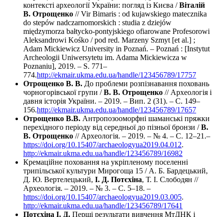
контексті археології України: погляд із Києва /
Віталій
В. Отрощенко
// Vir Bimaris : od kujawskiego matecznika
do stepów nadczarnomorskich : studia z dziejów
międzymorza bałtycko-pontyjskiego ofiarowane Profesorowi
Aleksandrowi Kośko / pod red. Marzeny Szmyt [et al.] ;
Adam Mickiewicz University in Poznań. – Poznań : [Instytut
Archeologii Uniwersytetu im. Adama Mickiewicza w
Poznaniu], 2019. – S. 771–
774.
http://ekmair.ukma.edu.ua/handle/123456789/17757
Отрощенко В. В.
До проблеми розпізнавання поховань
чорногорівської групи /
В. В. Отрощенко
// Археологія і
давня історія України. – 2019. – Вип. 2 (31). – С. 149–
156.
http://ekmair.ukma.edu.ua/handle/123456789/17657
Отрощенко В.В.
Антропозооморфні шаманські пряжки
перехідного періоду від середньої до пізньої бронзи /
В.
В. Отрощенко
// Археологія. – 2019. – № 4. – С. 12–21.–
https://doi.org/10.15407/archaeologyua2019.04.012
.
http://ekmair.ukma.edu.ua/handle/123456789/16982
Кремацiйне поховання на укрiпленому поселеннi
трипiльської культури Мирогоща 15 / А. Б. Бардецький,
Д. Ю. Вертелецький,
І. Д. Потєхіна
, Т. І. Слободян //
Археологія. – 2019. – № 3. – С. 5–18. –
https://doi.org/10.15407/archaeologyua2019.03.005
.
http://ekmair.ukma.edu.ua/handle/123456789/17641
Потєхіна І. Д.
Перші результати вивчення МтДНК і