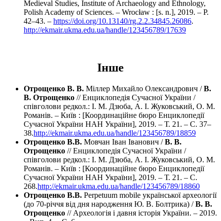
Medieval Studies, Institute of Archaeology and Ethnology,
Polish Academy of Sciences. – Wrocław : [s. n.], 2019. – P.
42–43. –
https://doi.org/10.13140/rg.2.2.34845.26086
.
http://ekmair.ukma.edu.ua/handle/123456789/17639
Інше
Отрощенко В. В.
Міллер Михайло Олександрович /
В.
В. Отрощенко
// Енциклопедія Сучасної України /
співголови редкол.: І. М. Дзюба, А. І. Жуковський, О. М.
Романів. – Київ : [Координаційне бюро Енциклопедії
Сучасної України НАН України], 2019. – Т. 21. – С. 37–
38.
http://ekmair.ukma.edu.ua/handle/123456789/18859
Отрощенко В.В.
Мовчан Іван Іванович /
В. В.
Отрощенко
// Енциклопедія Сучасної України /
співголови редкол.: І. М. Дзюба, А. І. Жуковський, О. М.
Романів. – Київ : [Координаційне бюро Енциклопедії
Сучасної України НАН України], 2019. – Т. 21. – С.
268.
http://ekmair.ukma.edu.ua/handle/123456789/18860
Отрощенко В.В.
Perpetuum mobile української археології
(до 70-річчя від дня народження Ю. В. Болтрика) /
В. В.
Отрощенко
// Археологія і давня історія України. – 2019.