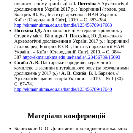
повного геному трипільців /
І. Потєхіна
// Археологічні
дослідження в Україні 2017 р. : [щорічник] / голов. ред.
Болтрик Ю. В. ; Інститут археології НАН України. –
Київ : [Стародавній Світ], 2019. – С. 383–384.
http://ekmair.ukma.edu.ua/handle/123456789/17663
Потєхіна І.Д.
Антропологічні матеріали з розкопок у
Старому місті, Вінниця /
І. Потєхіна
, Ю. Долженко //
Археологічні дослідження в Україні 2017 р. : [щорічник]
/ голов. ред. Болтрик Ю. В. ; Інститут археології НАН
України. – Київ : [Стародавній Світ], 2019. – С. 384–
387.
http://ekmair.ukma.edu.ua/handle/123456789/15693
Скиба А. В.
Пастирське городище: керамічний
комплекс із засипки внутрішнього рову (за результатами
досліджень у 2017 р.) /
А. В. Скиба
, В. І. Баранов //
Археологія і давня історія України. – 2019. – № 1 (30). –
С. 67–74.
http://ekmair.ukma.edu.ua/handle/123456789/17640
Матеріали конференцій
Білинський О. О. До питання про виділення локальних