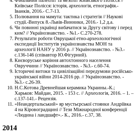
Фінальний палеоліт та мезоліт Київського Полісся //
Київське Полісся: історія, археологія, етнографія.-
Іванків, 2016.- С.7-13.
Полювання на мамута: тактика і стратегія // Наукові
студії.-Випуск 8.-Львів-Винники, 2016.- 1,2 д.а.
Чи повинні українці вибачатися за Другу світову і перед
ким? // Українознавство. - №1.- С.270-278.
Результати роботи Овруцької етно-археолологічної
експедиції Інститутів українознавства МОН та
археології НАНУ у 2016 р. // Українознавство. - №3.-
с.136-146 (співавтор Ю.Фігурний).
Києворуське коріння автохтонного населення
Овруччини // Українознавство. - №3.- с.60-74.
Історичні витоки та цивілізаційні передумови російсько-
української війни 2014-2016 рр. // Українознавство. -
№3.- с.26-39.
Н.С.Котова Древнейшая керамика Украины.-К.;
Харьков: Майдан, 2015. - 153 с. // Археологія, 2016. – 1. –
с.137-141.- Рецензія.
«Неандертальський» яр мустьєрської стоянки Андріївка
4 на Кіровоградщині // Тези Міжнародної конференції
«Людина і ландшафт».- К., 2016.- с.37, 38.
2014