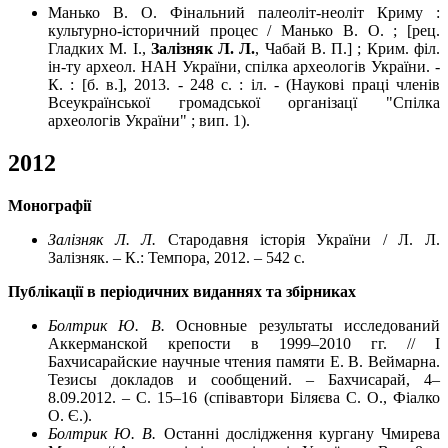
Манько В. О. Фінальний палеоліт-неоліт Криму :
культурно-історичний процес / Манько В. О. ; [рец.
Гладких М. І.,
Залізняк Л. Л.
, Чабай В. П.] ; Крим. філ.
ін-ту археол. НАН України, спілка археологів України. -
К. : [б. в.], 2013. - 248 с. : іл. - (Наукові праці членів
Всеукраїнської громадської організацї "Спілка
археологів України" ; вип. 1).
2012
Монографії
Залізняк Л. Л.
Стародавня історія України / Л. Л.
Залізняк. – К.: Темпора, 2012. – 542 с.
Публікації в періодичних виданнях та збірниках
Болтрик Ю. В.
Основные результаты исследований
Аккерманской крепости в 1999–2010 гг. // I
Бахчисарайские научные чтения памяти Е. В. Веймарна.
Тезисы докладов и сообщений. – Бахчисарай, 4–
8.09.2012. – С. 15–16 (співавтори Біляєва С. О., Фіалко
О. Є.).
Болтрик Ю. В.
Останні дослідження кургану Чмирева