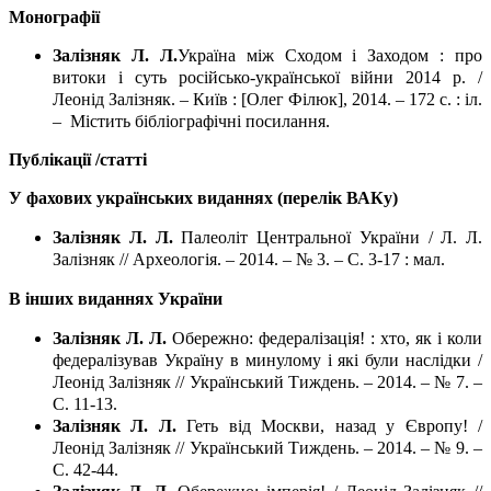
Монографії
Залізняк Л. Л.
Україна між Сходом і Заходом : про
витоки і суть російсько-української війни 2014 р. /
Леонід Залізняк. – Київ : [Олег Філюк], 2014. – 172 с. : іл.
– Micтить бiблioгpафічні посилання.
Публікації /статті
У фахових українських виданнях (перелік ВАКу)
Залізняк Л. Л.
Палеоліт Центральної України / Л. Л.
Залізняк // Археологія. – 2014. – № 3. – С. 3-17 : мал.
В інших виданнях України
Залізняк Л. Л.
Обережно: федералізація! : хто, як і коли
федералізував Україну в минулому і які були наслідки /
Леонід Залізняк // Український Тиждень. – 2014. – № 7. –
С. 11-13.
Залізняк Л. Л.
Геть від Москви, назад у Європу! /
Леонід Залізняк // Український Тиждень. – 2014. – № 9. –
С. 42-44.