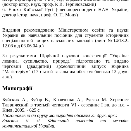
(доктор істор. наук, проф. Р. В. Терпіловський)
6. Епоха Київської Русі (член-кореспондент НАН України,
доктор істор. наук, проф. О. П. Моця)
Видання рекомендовано Міністерством освіти та науки
України як навчальний посібник для студентів історичних
спеціальностей вищих навчальних закладів (лист №14/18.2-
12.08 від 03.06.04 р.)
За результатами Щорічної наукової конференції "Україна:
людина, суспільство, природа" підготовано та видано
черговий (двадцятий) археологічний випуск збірника
"Маґістеріум" (17 статей загальним обсягом близько 12 друк.
арк.).
Монографії
Буйских А., Зубар В., Кравченко А., Русява М. Херсонес
Таврический в третьей четверти VI - середине I вв. до н.е. -
Киев, 2005. - 625 с.
Підготовлено до друку монографію обсягом 25 друк. арк.:
Залізняк Л. Л. Фінальний палеоліт та мезоліт
континентальної України.