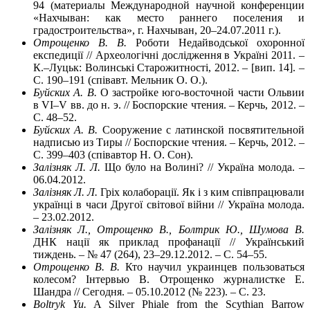
94 (материалы Международной научной конференции
«Нахчыван: как место раннего поселения и
градостроительства», г. Нахчыван, 20–24.07.2011 г.).
Отрощенко В. В.
Роботи Недайводської охоронної
експедиції // Археологічні дослідження в Україні 2011. –
К.–Луцьк: Волинські Старожитності, 2012. – [вип. 14]. –
С. 190–191 (співавт. Мельник О. О.).
Буйских А. В.
О застройке юго-восточной части Ольвии
в VI–V вв. до н. э. // Боспорские чтения. – Керчь, 2012. –
С. 48–52.
Буйских А. В.
Сооружение с латинской посвятительной
надписью из Тиры // Боспорские чтения. – Керчь, 2012. –
С. 399–403 (співавтор Н. О. Сон).
Залізняк Л. Л.
Що було на Волині? // Україна молода. –
06.04.2012.
Залізняк Л. Л.
Гріх колаборації. Як і з ким співпрацювали
українці в часи Другої світової війни // Україна молода.
– 23.02.2012.
Залізняк Л., Отрощенко В., Болтрик Ю., Шумова В.
ДНК нації як приклад профанації // Український
тиждень. – № 47 (264), 23–29.12.2012. – С. 54–55.
Отрощенко В. В.
Кто научил украинцев пользоваться
колесом? Інтервью В. Отрощенко журналистке Е.
Шандра // Сегодня. – 05.10.2012 (№ 223). – С. 23.
Boltryk Yu.
A Silver Phiale from the Scythian Barrow