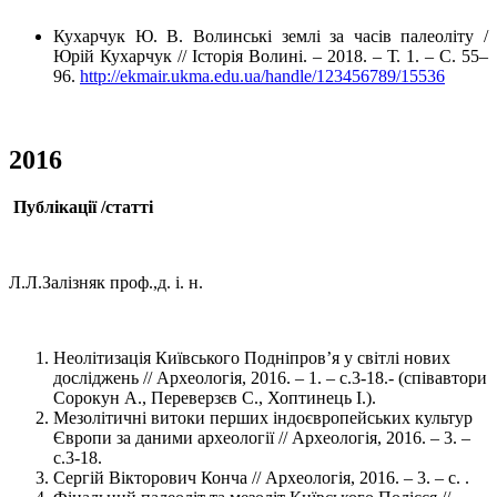
Кухарчук Ю. В. Волинські землі за часів палеоліту /
Юрій Кухарчук // Історія Волині. – 2018. – Т. 1. – С. 55–
96.
http://ekmair.ukma.edu.ua/handle/123456789/15536
2016
Публікації /статті
Л.Л.Залізняк проф.,д. і. н.
Неолітизація Київського Подніпров’я у світлі нових
досліджень // Археологія, 2016. – 1. – с.3-18.- (співавтори
Сорокун А., Переверзєв С., Хоптинець І.).
Мезолітичні витоки перших індоєвропейських культур
Європи за даними археології // Археологія, 2016. – 3. –
с.3-18.
Сергій Вікторович Конча // Археологія, 2016. – 3. – с. .