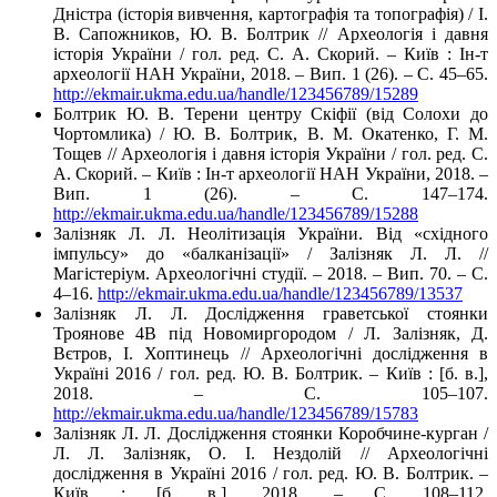
Дністра (історія вивчення, картографія та топографія) / І.
В. Сапожников, Ю. В. Болтрик // Археологія і давня
історія України / гол. ред. С. А. Скорий. – Київ : Ін-т
археології НАН України, 2018. – Вип. 1 (26). – С. 45–65.
http://ekmair.ukma.edu.ua/handle/123456789/15289
Болтрик Ю. В. Терени центру Скіфії (від Солохи до
Чортомлика) / Ю. В. Болтрик, В. М. Окатенко, Г. М.
Тощев // Археологія і давня історія України / гол. ред. С.
А. Скорий. – Київ : Ін-т археології НАН України, 2018. –
Вип. 1 (26). – С. 147–174.
http://ekmair.ukma.edu.ua/handle/123456789/15288
Залізняк Л. Л. Неолітизація України. Від «східного
імпульсу» до «балканізації» / Залізняк Л. Л. //
Магістеріум. Археологічні студії. – 2018. – Вип. 70. – С.
4–16.
http://ekmair.ukma.edu.ua/handle/123456789/13537
Залізняк Л. Л. Дослідження граветської стоянки
Троянове 4В під Новомиргородом / Л. Залізняк, Д.
Вєтров, І. Хоптинець // Археологічні дослідження в
Україні 2016 / гол. ред. Ю. В. Болтрик. – Київ : [б. в.],
2018. – С. 105–107.
http://ekmair.ukma.edu.ua/handle/123456789/15783
Залізняк Л. Л. Дослідження стоянки Коробчине-курган /
Л. Л. Залізняк, О. І. Нездолій // Археологічні
дослідження в Україні 2016 / гол. ред. Ю. В. Болтрик. –
Київ : [б. в.], 2018. – С. 108–112.