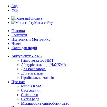
Eng
Укр
Головна
Мапа сайту
Головна
Контакти
Підтримати Могилянку
Новини
Календар подій
Абітурієнту - 2026
Підготовка до НМТ
Абітурієнтам про НаУКМА
Для бакалаврів
Для магістрів
Приймальна комісія
Про нас
Історія КМА
Сьогодення
Спільноти
Вчена рада
Міжнародне співробітництво