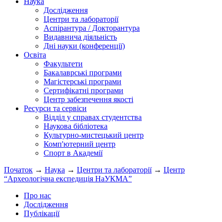
Наука
Дослідження
Центри та лабораторії
Аспірантура / Докторантура
Видавнича діяльність
Дні науки (конференції)
Освіта
Факультети
Бакалаврські програми
Магістерські програми
Сертифікатні програми
Центр забезпечення якості
Ресурси та сервіси
Відділ у справах студентства
Наукова бібліотека
Культурно-мистецький центр
Комп'ютерний центр
Спорт в Академії
Початок
→
Наука
→
Центри та лабораторії
→
Центр
“Археологічна експедиція НаУКМА”
Про нас
Дослідження
Публікації