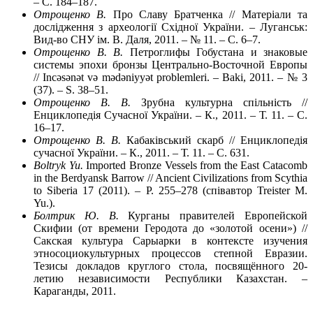
– С. 184–187.
Отрощенко В.
Про Славу Братченка // Матеріали та
дослідження з археології Східної України. – Луганськ:
Вид-во СНУ ім. В. Даля, 2011. – № 11. – С. 6–7.
Отрощенко В. В.
Петроглифы Гобустана и знаковые
системы эпохи бронзы Центрально-Восточной Европы
// Incәsәnәt vә mәdәniyyәt problemleri. – Baki, 2011. – № 3
(37). – S. 38–51.
Отрощенко В. В.
Зрубна культурна спільність //
Енциклопедія Сучасної України. – К., 2011. – Т. 11. – С.
16–17.
Отрощенко В. В.
Кабаківський скарб // Енциклопедія
сучасної України. – К., 2011. – Т. 11. – С. 631.
Boltryk Yu.
Imported Bronze Vessels from the East Catacomb
in the Berdyansk Barrow // Ancient Civilizations from Scythia
to Siberia 17 (2011). – P. 255–278 (співавтор Treister M.
Yu.).
Болтрик Ю. В.
Курганы правителей Европейской
Скифии (от времени Геродота до «золотой осени») //
Сакская культура Сарыарки в контексте изучения
этносоциокультурных процессов степной Евразии.
Тезисы докладов круглого стола, посвящённого 20-
летию независимости Республики Казахстан. –
Караганды, 2011.