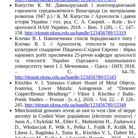
Капустін К. М. Давньоруський і золотоординський
горизонти середньовічного Вишгорода (за матеріалами
розкопок 1947 р.) / К. М. Капустін // Археологія і давня
історія України / гол. ред. С. А. Скорий. – Київ : Ін-т
археології НАН України, 2018. – Вип. 3 (28). – С. 147–
158.
http://ekmair.ukma.edu.ua/handle/123456789/15319
Клочко В. І. Наконечники списів бородінського типу /
Клочко В. І. // Археологія, етнологія та охорона
культурної спадщини Південно-Східної Європи : збірка
наукових робіт присвячена 25-річчю кафедри археології
та етнології України Одеського національного
університету імені І. І. Мечникова. – Одеса : ОНУ, 2018.
– С. 64–70.
http://ekmair.ukma.edu.ua/handle/123456789/15343
Klochko V. I. Yamnaya Culture Hoard of Metal Objects,
Ivanivka, Lower Murafa: Autogenesis of “Dniester
Copper/Bronze Metallurgy” / Viktor I. Klochko // Baltic-
Pontic Studies. – Poznan : [s. n.], 2018. – Vol. 22. – P. 226–
245.
http://ekmair.ukma.edu.ua/handle/123456789/15349
Mitochondrial genomes reveal an east to west cline of steppe
ancestry in Corded Ware populations [electronic resource] /
Juras A., Chyleński M., Ehler E., Malmström H., Żurkiewicz
D., Włodarczak P., Wilk S., Peška J., Fojtík P., Králík M.,
Libera J., Bagińska J., Tunia K., Klochko V. I., Dabert M.,