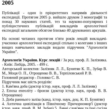
2005
Публікації - один із пріоритетних напрямів діяльності
експедиції. Протягом 2005 р. вийшло друком 3 монографії та
понад 30 наукових статей, тез та науково-популярних і
публіцистичних публікацій викладачів археологічної
експедиції загальним обсягом близько 40 друкованих аркушів.
На основі читаних протягом п'яти років лекцій викладачі-
учасники археологічної експедиції спільно з колегами з інших
вищих навчальних закладів видали підручник "Археологія
України".
Археологія України. Курс лекцій
/ За ред. проф. Л. Залізняка.
- Київ: Либідь, 2005. - 499 с.
Авторський колектив: Залізняк Л. Л., Бунятян К. П., Зубар В.
М., Моця О. П., Отрощенко В. В., Терпіловський Р. В.
Головний редактор - Головко С. В.
Підручник має шість розділів:
1. Кам'яна доба (доктор істор. наук, проф. Л. Л. Залізняк)
2. Епоха енеоліту - бронзи (доктор істор. наук, проф. В. В.
Отрощенко)
3. Доба раннього заліза (канд. істор. наук, доц. К. П. Бунятян)
4. Антична цивілізація в Північному Причорномор'ї (доктор
істор. наук, проф. В. М. Зубар) 5. Давні слов'яни та їхні сусіди