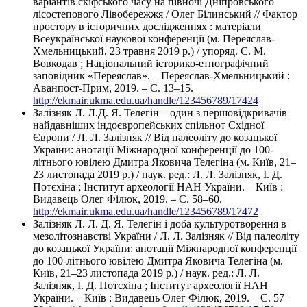
варіантів скіфського часу на півночі Дніпровського
лісостепового Лівобережжя / Олег Білинський // Фактор
простору в історичних дослідженнях : матеріали
Всеукраїнської наукової конференції (м. Переяслав-
Хмельницький, 23 травня 2019 р.) / упоряд. С. М.
Вовкодав ; Національний історико-етнографічний
заповідник «Переяслав». – Переяслав-Хмельницький :
Аванпост-Прим, 2019. – С. 13–15.
http://ekmair.ukma.edu.ua/handle/123456789/17424
Залізняк Л. Л.Д. Я. Телегін – один з першовідкривачів
найдавніших індоєвропейських спільнот Східної
Європи / Л. Л. Залізняк // Від палеоліту до козацької
України: анотації Міжнародної конференції до 100-
літнього ювілею Дмитра Яковича Телегіна (м. Київ, 21–
23 листопада 2019 р.) / наук. ред.: Л. Л. Залізняк, І. Д.
Потєхіна ; Інститут археології НАН України. – Київ :
Видавець Олег Філюк, 2019. – С. 58–60.
http://ekmair.ukma.edu.ua/handle/123456789/17472
Залізняк Л. Л. Д. Я. Телегін і доба культуротворення в
мезолітознавстві України / Л. Л. Залізняк // Від палеоліту
до козацької України: анотації Міжнародної конференції
до 100-літнього ювілею Дмитра Яковича Телегіна (м.
Київ, 21–23 листопада 2019 р.) / наук. ред.: Л. Л.
Залізняк, І. Д. Потєхіна ; Інститут археології НАН
України. – Київ : Видавець Олег Філюк, 2019. – С. 57–