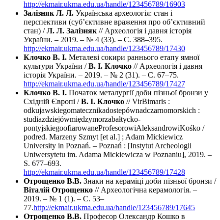
http://ekmair.ukma.edu.ua/handle/123456789/16903
Залізняк Л. Л.
Українська археологія: стан і
перспективи (суб’єктивне враження про об’єктивний
стан) /
Л. Л. Залізняк
// Археологія і давня історія
України. – 2019. – № 4 (33). – С. 388–395.
http://ekmair.ukma.edu.ua/handle/123456789/17430
Клочко В. І.
Металеві сокири раннього етапу ямної
культури України /
В. І. Клочко
// Археологія і давня
історія України. – 2019. – № 2 (31). – С. 67–75.
http://ekmair.ukma.edu.ua/handle/123456789/17427
Клочко В. І.
Початок металургії доби пізньої бронзи у
Східній Європі /
В. І. Клочко
// VirBimaris :
odkujawskiegomatecznikadostepównadczarnomorskich :
studiazdziejówmiędzymorzabałtycko-
pontyjskiegoofiarowaneProfesorowiAleksandrowiKośko /
podred. Marzeny Szmyt [et al.] ; Adam Mickiewicz
University in Poznań. – Poznań : [Instytut Archeologii
Uniwersytetu im. Adama Mickiewicza w Poznaniu], 2019. –
S. 677–693.
http://ekmair.ukma.edu.ua/handle/123456789/17428
Отрощенко В.В.
Знаки на кераміці доби пізньої бронзи /
Віталій Отрощенко
// Археологічна керамологія. –
2019. – № 1 (1). – С. 53–
77.
http://ekmair.ukma.edu.ua/handle/123456789/17645
Отрощенко В.В.
Професор Олександр Кошко в