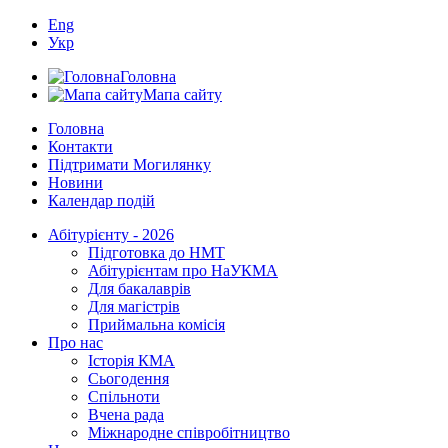
Eng
Укр
Головна
Мапа сайту
Головна
Контакти
Підтримати Могилянку
Новини
Календар подій
Абітурієнту - 2026
Підготовка до НМТ
Абітурієнтам про НаУКМА
Для бакалаврів
Для магістрів
Приймальна комісія
Про нас
Історія КМА
Сьогодення
Спільноти
Вчена рада
Міжнародне співробітництво