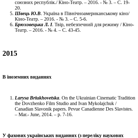
союзних республік./ Кіно-Театр. – 2016. - № 3. – С. 19-
20.
Швець Ю.В
. Україна в Північноамериканському кіно/
Кіно-Театр. – 2016. - № 3. – С. 5-6.
Брюховецька Л. І
. Твір, небезпечний для режиму / Кіно-
Театр. – 2016. - № 4. – С. 43-45.
2015
В іноземних виданнях
Larysa Briukhovetska
. On the Ukrainian Cinematic Tradition
the Dovzhenko Film Studio and Ivan Mykolajchuk /
Canadian Slavonik papers. Pevue Canadienne Des Slavistes.
– Mar.- June, 2014. – p. 7-16.
У фахових українських виданнях (з переліку наукових