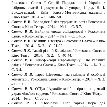
Роксоляна Свято // Сергій Параджанов і Україна :
[збірник статей і документів / упоряд. і ред. Л. І.
Брюховецька]. – Київ : Києво-Могилянська академія ;
Кіно-Театр, 2014. – С. 140-150.
Свято Р. В
. "Молодість" без турбулентності / Роксоляна
Свято // Кіно-Театр. – 2014. – № 1. – С. 5-7.
Свято Р. В
. Вайдина епоха солідарності / Роксоляна
Свято // Кіно-Театр. – 2014. – № 1. – С. 14-15.
Свято Р. В
. Не лише Електра / Роксоляна Свято // Кіно-
Театр. – 2014. – № 2. – С. 21-22.
Свято Р. В
. Такий різний Балабанов / Роксоляна Свято //
Кіно-Театр. – 2014. – № 2. – С. 40-44.
Свято Р. В
. Кінофіксації Євромайдану : по гарячих
слідах / Роксоляна Свято // Кіно-Театр. – 2014. – № 3. –
С. 3-4.
Свято Р. В
. Тарас Шевченко: актуалізація й особисті
коментарі / Роксоляна Свято // Кіно-Театр. – 2014. – № 3.
– С. 19.
Свято Р. В
. О’Тул "Аравійський" – британець, який
украв мільйон сердець / Роксоляна Свято // Кіно-Театр. –
2014. – № 3. – С. 36-38.
Свято Р. В
.
"Docudays UA": гаряча пора для