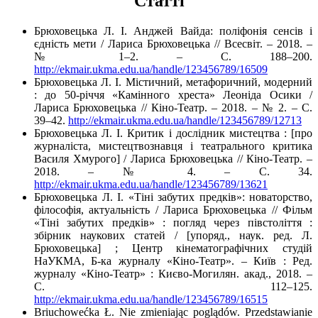
Cтатті
Брюховецька Л. І. Анджей Вайда: поліфонія сенсів і
єдність мети / Лариса Брюховецька // Всесвіт. – 2018. –
№ 1–2. – С. 188–200.
http://ekmair.ukma.edu.ua/handle/123456789/16509
Брюховецька Л. І. Містичний, метафоричний, модерний
: до 50-річчя «Камінного хреста» Леоніда Осики /
Лариса Брюховецька // Кіно-Театр. – 2018. – № 2. – С.
39–42.
http://ekmair.ukma.edu.ua/handle/123456789/12713
Брюховецька Л. І. Критик і дослідник мистецтва : [про
журналіста, мистецтвознавця і театрального критика
Василя Хмурого] / Лариса Брюховецька // Кіно-Театр. –
2018. – № 4. – С. 34.
http://ekmair.ukma.edu.ua/handle/123456789/13621
Брюховецька Л. І. «Тіні забутих предків»: новаторство,
філософія, актуальність / Лариса Брюховецька // Фільм
«Тіні забутих предків» : погляд через півстоліття :
збірник наукових статей / [упоряд., наук. ред. Л.
Брюховецька] ; Центр кінематографічних студій
НаУКМА, Б-ка журналу «Кіно-Театр». – Київ : Ред.
журналу «Кіно-Театр» : Києво-Могилян. акад., 2018. –
С. 112–125.
http://ekmair.ukma.edu.ua/handle/123456789/16515
Briuchowećka Ł. Nie zmieniając poglądów. Przedstawianie