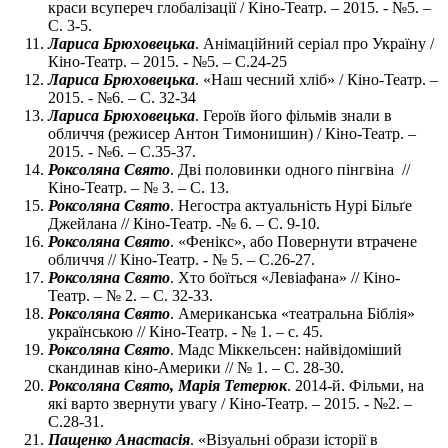
краси всупереч глобалізації / Кіно-Театр. – 2015. - №5. –
С. 3-5.
Лариса Брюховецька
. Анімаційний серіал про Україну /
Кіно-Театр. – 2015. - №5. – С.24-25
Лариса Брюховецька
. «Наш чесний хліб» / Кіно-Театр. –
2015. - №6. – С. 32-34
Лариса Брюховецька
. Героїв його фільмів знали в
обличчя (режисер Антон Тимонишин) / Кіно-Театр. –
2015. - №6. – С.35-37.
Роксоляна Свято
. Дві половинки одного пінгвіна //
Кіно-Театр. – № 3. – С. 13.
Роксоляна Свято
. Негостра актуальність Нурі Більґе
Джейлана // Кіно-Театр. -№ 6. – С. 9-10.
Роксоляна Свято
. «Фенікс», або Повернути втрачене
обличчя // Кіно-Театр. - № 5. – С.26-27.
Роксоляна Свято
. Хто боїться «Левіафана» // Кіно-
Театр. – № 2. – С. 32-33.
Роксоляна Свято
. Американська «театральна Біблія»
українською // Кіно-Театр. - № 1. – с. 45.
Роксоляна Свято
. Мадс Міккельсен: найвідоміший
скандинав кіно-Америки // № 1. – С. 28-30.
Роксоляна Свято, Марія Тетерюк
. 2014-й. Фільми, на
які варто звернути увагу / Кіно-Театр. – 2015. - №2. –
С.28-31.
Пащенко Анастасія
. «Візуальні образи історії в