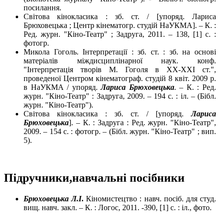
посилання.
Світова кінокласика : зб. ст. / [упоряд. Лариса
Брюховецька ; Центр кінематогр. студій НаУКМА]. – К. :
Ред. журн. "Кіно-Театр" ; Задруга, 2011. – 138, [1] c. :
фотогр.
Микола Гоголь. Інтерпретації : зб. ст. : зб. на основі
матеріалів міждисциплінарної наук. конф.
"Інтерпретація творів М. Гоголя в XX-XXI ст.",
проведеної Центром кінематограф. студій 8 квіт. 2009 р.
в НаУКМА / упоряд.
Лариса Брюховецька
.
– К. : Ред.
журн. "Кіно-Театр" : Задруга, 2009. – 194 с. : іл. – (Бібл.
журн. "Кіно-Театр").
Світова кінокласика : зб. ст. / [упоряд.
Лариса
Брюховецька
]. – К. : Задруга : Ред. журн. "Кіно-Театр",
2009. – 154 c. : фотогр. – (Бібл. журн. "Кіно-Театр" ; вип.
5).
Підручники,навчальні посібники
Брюховецька Л.І
.
Кіномистецтво : навч. посіб. для студ.
вищ. навч. закл. – К. : Логос, 2011. -390, [1] с. : іл., фото.