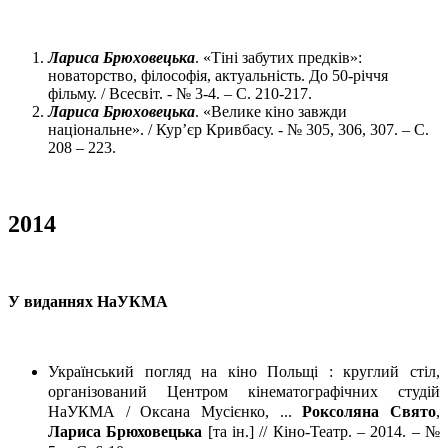
Лариса Брюховецька
. «Тіні забутих предків»:
новаторство, філософія, актуальність. До 50-річчя
фільму. / Всесвіт. - № 3-4. – С. 210-217.
Лариса Брюховецька
. «Велике кіно завжди
національне». / Кур’єр Кривбасу. - № 305, 306, 307. – С.
208 – 223.
2014
У виданнях НаУКМА
Український погляд на кіно Польщі : круглий стіл,
організований Центром кінематографічних студій
НаУКМА / Оксана Мусієнко, ...
Роксоляна Свято
,
Лариса Брюховецька
[та ін.] // Кіно-Театр. – 2014. – №