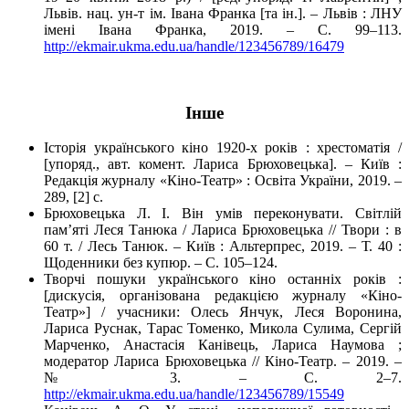
Львів. нац. ун-т ім. Івана Франка [та ін.]. – Львів : ЛНУ
імені Івана Франка, 2019. – С. 99–113.
http://ekmair.ukma.edu.ua/handle/123456789/16479
Інше
Історія українського кіно 1920-х років : хрестоматія /
[упоряд., авт. комент. Лариса Брюховецька]. – Київ :
Редакція журналу «Кіно-Театр» : Освіта України, 2019. –
289, [2] с.
Брюховецька Л. І. Він умів переконувати. Світлій
пам’яті Леся Танюка / Лариса Брюховецька // Твори : в
60 т. / Лесь Танюк. – Київ : Альтерпрес, 2019. – Т. 40 :
Щоденники без купюр. – С. 105–124.
Творчі пошуки українського кіно останніх років :
[дискусія, організована редакцією журналу «Кіно-
Театр»] / учасники: Олесь Янчук, Леся Воронина,
Лариса Руснак, Тарас Томенко, Микола Сулима, Сергій
Марченко, Анастасія Канівець, Лариса Наумова ;
модератор Лариса Брюховецька // Кіно-Театр. – 2019. –
№ 3. – С. 2–7.
http://ekmair.ukma.edu.ua/handle/123456789/15549