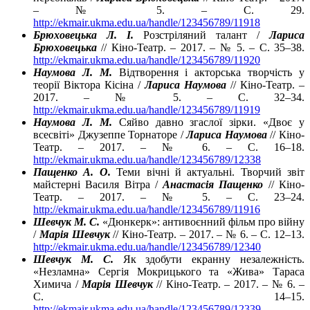
– № 5. – C. 29.
http://ekmair.ukma.edu.ua/handle/123456789/11918
Брюховецька Л. І.
Розстріляний талант /
Лариса
Брюховецька
// Кіно-Театр. – 2017. – № 5. – C. 35–38.
http://ekmair.ukma.edu.ua/handle/123456789/11920
Наумова Л. М.
Відтворення і акторська творчість у
теорії Віктора Кісіна /
Лариса Наумова
// Кіно-Театр. –
2017. – № 5. – C. 32–34.
http://ekmair.ukma.edu.ua/handle/123456789/11919
Наумова Л. М.
Сяйво давно згаслої зірки. «Двоє у
всесвіті» Джузеппе Торнаторе /
Лариса Наумова
// Кіно-
Театр. – 2017. – № 6. – C. 16–18.
http://ekmair.ukma.edu.ua/handle/123456789/12338
Пащенко А. О.
Теми вічні й актуальні. Творчий звіт
майстерні Василя Вітра /
Анастасія Пащенко
// Кіно-
Театр. – 2017. – № 5. – C. 23–24.
http://ekmair.ukma.edu.ua/handle/123456789/11916
Шевчук М. С.
«Дюнкерк»: антивоєнний фільм про війну
/
Марія Шевчук
// Кіно-Театр. – 2017. – № 6. – C. 12–13.
http://ekmair.ukma.edu.ua/handle/123456789/12340
Шевчук М. С.
Як здобути екранну незалежність.
«Незламна» Сергія Мокрицького та «Жива» Тараса
Химича /
Марія Шевчук
// Кіно-Театр. – 2017. – № 6. –
C. 14–15.
http://ekmair.ukma.edu.ua/handle/123456789/12339