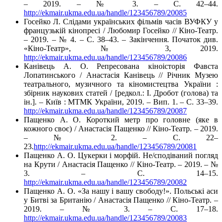
– 2019. – № 3. – С. 42–44.
http://ekmair.ukma.edu.ua/handle/123456789/20085
Госейко Л. Слідами українських фільмів часів ВУФКУ у
французькій кінопресі / Любомир Госейко // Кіно-Театр.
– 2019. – № 4. – С. 38–43. – Закінчення. Початок див.
«Кіно-Театр», № 3, 2019.
http://ekmair.ukma.edu.ua/handle/123456789/20086
Канівець А. О. Репресована кіноісторія Фавста
Лопатинського / Анастасія Канівець // Річник Музею
театрального, музичного та кіномистецтва України :
збірник наукових статей / [редкол.: І. Дробот (голова) та
ін.]. – Київ : МТМК України, 2019. – Вип. 1. – С. 33–39.
http://ekmair.ukma.edu.ua/handle/123456789/20087
Пащенко А. О. Короткий метр про головне (яке в
кожного своє) / Анастасія Пащенко // Кіно-Театр. – 2019.
– № 2. – С. 22–
23.
http://ekmair.ukma.edu.ua/handle/123456789/20081
Пащенко А. О. Цукерки і морфій. Не/сподіваний погляд
на Крути / Анастасія Пащенко // Кіно-Театр. – 2019. – №
3. – С. 14–15.
http://ekmair.ukma.edu.ua/handle/123456789/20082
Пащенко А. О. «За нашу і вашу свободу!». Польські аси
у Битві за Британію / Анастасія Пащенко // Кіно-Театр. –
2019. – № 3. – С. 17–18.
http://ekmair.ukma.edu.ua/handle/123456789/20083