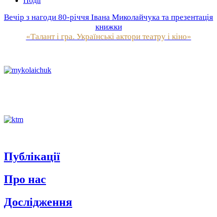
Події
Вечір з нагоди 80-річчя Івана Миколайчука та презентація
книжки
«Талант і гра. Українські актори театру і кіно»
Публікації
Про нас
Дослідження