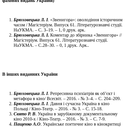
фахових видань України)
Брюховецька Л. І
.
«Звенигора»: оволодіння історичним
часом / Магістеріум. Випуск 61. Літературознавчі студії.
НаУКМА. – С. 3–19. – 1, 0 друк. арк.
Брюховецька Л. І.
Коментар до збірника «Звенигора» //
Магістеріум. Випуск 61. Літературознавчі студії.
НаУКМА. – С.28–30. – 0, 1 друк. Арк..
В інших виданнях України
Брюховецька Л. І
. Репресивна психіатрія як об’єкт і
метафора в кіно/ Всесвіт. – 2016. - № 3–4. – С. 204–209.
Брюховецька Л. І
. Давня і сучасна Україна в кіно
Польщі / Кіно-Театр. – 2016. - № 3. – С. 15-18.
Свято Р. В
. Україна в зарубіжному документальному
кіно 2010-х / Кіно-Театр. – 2016. - № 3. – С. 7-9.
Пащенко А.О
. Українське поетичне кіно в кінокритиці