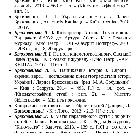
Брюховецька. – Київ : Кіно-Театр : Києво-Могилянська
академія, 2018. – 568 с. : іл. – (Кінематографічні студії ;
вип. 8).
Брюховецька Л. І. Українська анімація / Лариса
Брюховецька, Анастасія Канівець. – Київ : Фенікс, 2018.
– 263 с.
Брюховецька Л. І.
Кінопростір Антона Тимонишина.
Від ракет ФАУ-2 до Артура Абста.- К. : Редакція
журналу «Кіно-Театр», ТОВ «Лазурит-Поліграф», 2016.
– 208 ст., іл., 18, 20 друк. арк.
Брюховецька Л. І.
На полі кінематографічному. Сценарії
Івана Драча. – К. : Редакція журналу «Кіно-Театр», «АРТ
КНИГА», 2016. – 116 ст., іл.
Брюховецька Л.
І.
Найцікавіша історія в Європі :
екранні версії : [дослідження кінематографістами історії
України] / Лариса Брюховецька ; [рец. М. А. Собуцький].
– Київ : Задруга, 2014. – 493, [1] с. : іл., фот. –
(Кінематографічні студії ; вип. 2). – Micтить
бiблioгpaфiю. – Micтить пoкaжчик.
Кінорежисер світової слави : збірник статей / [упоряд.
Л.
Брюховецька
]. - К. : Логос, 2013. - 213, [1] c. : іл.
Брюховецька Л. І.
Магія паралельного буття : збірник
статей / Лариса Брюховецька. - К. : Редакція журналу
"Кіно-театр" ; Задруга, 2013. - 139 с., [10] л. фотогр. -
(Бібліотека журналу "Кіно-Театр"). - Включ. бібліогр.