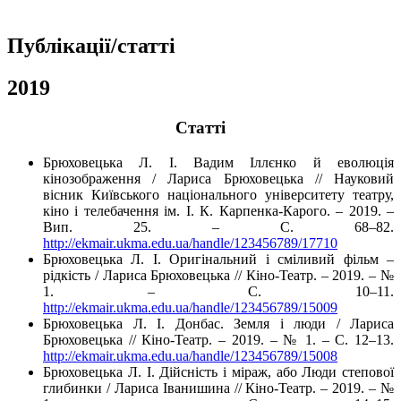
Публікації/статті
2019
Cтатті
Брюховецька Л. І. Вадим Іллєнко й еволюція
кінозображення / Лариса Брюховецька // Науковий
вісник Київського національного університету театру,
кіно і телебачення ім. І. К. Карпенка-Карого. – 2019. –
Вип. 25. – С. 68–82.
http://ekmair.ukma.edu.ua/handle/123456789/17710
Брюховецька Л. І. Оригінальний і сміливий фільм –
рідкість / Лариса Брюховецька // Кіно-Театр. – 2019. – №
1. – С. 10–11.
http://ekmair.ukma.edu.ua/handle/123456789/15009
Брюховецька Л. І. Донбас. Земля і люди / Лариса
Брюховецька // Кіно-Театр. – 2019. – № 1. – С. 12–13.
http://ekmair.ukma.edu.ua/handle/123456789/15008
Брюховецька Л. І. Дійсність і міраж, або Люди степової
глибинки / Лариса Іванишина // Кіно-Театр. – 2019. – №