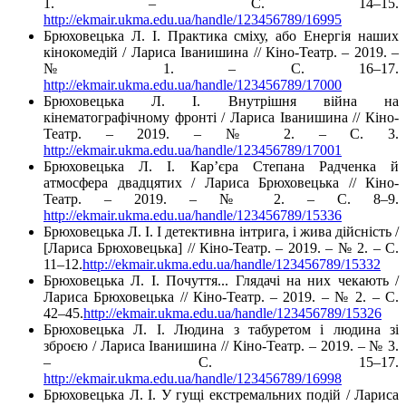
1. – С. 14–15.
http://ekmair.ukma.edu.ua/handle/123456789/16995
Брюховецька Л. І. Практика сміху, або Енергія наших
кінокомедій / Лариса Іванишина // Кіно-Театр. – 2019. –
№ 1. – С. 16–17.
http://ekmair.ukma.edu.ua/handle/123456789/17000
Брюховецька Л. І. Внутрішня війна на
кінематографічному фронті / Лариса Іванишина // Кіно-
Театр. – 2019. – № 2. – С. 3.
http://ekmair.ukma.edu.ua/handle/123456789/17001
Брюховецька Л. І. Кар’єра Степана Радченка й
атмосфера двадцятих / Лариса Брюховецька // Кіно-
Театр. – 2019. – № 2. – С. 8–9.
http://ekmair.ukma.edu.ua/handle/123456789/15336
Брюховецька Л. І. І детективна інтрига, і жива дійсність /
[Лариса Брюховецька] // Кіно-Театр. – 2019. – № 2. – С.
11–12.
http://ekmair.ukma.edu.ua/handle/123456789/15332
Брюховецька Л. І. Почуття... Глядачі на них чекають /
Лариса Брюховецька // Кіно-Театр. – 2019. – № 2. – С.
42–45.
http://ekmair.ukma.edu.ua/handle/123456789/15326
Брюховецька Л. І. Людина з табуретом і людина зі
зброєю / Лариса Іванишина // Кіно-Театр. – 2019. – № 3.
– С. 15–17.
http://ekmair.ukma.edu.ua/handle/123456789/16998
Брюховецька Л. І. У гущі екстремальних подій / Лариса