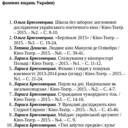
фахових видань України)
Ольга Брюховецька
. Школа без заборон: англомовні
дослідження українського поетичного кіно / Кіно-Театр.
– 2015. - №2. – С. 8-10.
Ольга Брюховецька
. «Берлінале 2015» / Кіно-Театр. –
2015. - №3. – С. 19-24.
Тетяна Дениско
. Людяне кіно Мануеля де Олівейри /
Кіно-Театр. – 2015. - №6. – С. 39-41.
Лариса Брюховецька
. Спілкування у кінопросторі
Польщі / Кіно-Театр. – 2015. - №1. – С. 11-12.
Лариса Брюховецька
. Фільми і глядач у пошуках
взаємності: 2013-2014 роки (огляд) / Кіно-Театр. – 2015. -
№1. – С. 21-24.
Лариса Брюховецька
. Перли на дні. Національне як
загальнолюдське / Кіно-Театр. – 2015. - №2. – С. 4-7.
Лариса Брюховецька
. Страждання чужорідного тіла. /
Кіно-Театр. – 2015. - №3. – С. 14-16.
Лариса Брюховецька
. У Вроцлаві досліджують кіно
Східної Європи / Кіно-Театр. – 2015. - №3. – С. 45-46.
Лариса Брюховецька
. Майдан: український аргумент /
Кіно-Театр. – 2015. - №4. – С. 9.
Лариса Брюховецька
. «Тіні забутих предків»: культ