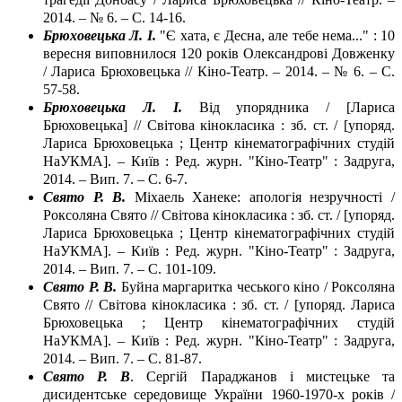
2014. – № 6. – С. 14-16.
Брюховецька Л. І.
"Є хата, є Десна, але тебе нема..." : 10
вересня виповнилося 120 років Олександрові Довженку
/ Лариса Брюховецька // Кіно-Театр. – 2014. – № 6. – С.
57-58.
Брюховецька Л. І.
Від упорядника / [Лариса
Брюховецька] // Світова кінокласика : зб. ст. / [упоряд.
Лариса Брюховецька ; Центр кінематографічних студій
НаУКМА]. – Київ : Ред. журн. "Кіно-Театр" : Задруга,
2014. – Вип. 7. – С. 6-7.
Свято Р. В.
Міхаель Ханеке: апологія незручності /
Роксоляна Свято // Світова кінокласика : зб. ст. / [упоряд.
Лариса Брюховецька ; Центр кінематографічних студій
НаУКМА]. – Київ : Ред. журн. "Кіно-Театр" : Задруга,
2014. – Вип. 7. – С. 101-109.
Свято Р. В.
Буйна маргаритка чеського кіно / Роксоляна
Свято // Світова кінокласика : зб. ст. / [упоряд. Лариса
Брюховецька ; Центр кінематографічних студій
НаУКМА]. – Київ : Ред. журн. "Кіно-Театр" : Задруга,
2014. – Вип. 7. – С. 81-87.
Свято Р. В
. Сергій Параджанов і мистецьке та
дисидентське середовище України 1960-1970-х років /