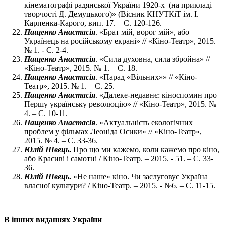
кінематографі радянської України 1920-х (на прикладі
творчості Д. Демуцького)» (Вісник КНУТКіТ ім. І.
Карпенка-Карого, вип. 17. – С. 120-126.
Пащенко Анастасія
. «Брат мій, ворог мій», або
Українець на російському екрані» // «Кіно-Театр», 2015.
№ 1. - С. 2-4.
Пащенко Анастасія
. «Сила духовна, сила збройна» //
«Кіно-Театр», 2015. № 1. – С. 18.
Пащенко Анастасія
. «Парад «Вільних»» // «Кіно-
Театр», 2015. № 1. – С. 25.
Пащенко Анастасія
. «Далеке-недавнє: кіноспомин про
Першу українську революцію» // «Кіно-Театр», 2015. №
4. – С. 10-11.
Пащенко Анастасія
. «Актуальність екологічних
проблем у фільмах Леоніда Осики» // «Кіно-Театр»,
2015. № 4. – С. 33-36.
Юлій Швець
.
Про що ми кажемо, коли кажемо про кіно,
або Красиві і самотні / Кіно-Театр. – 2015. - 51. – С. 33-
36.
Юлій Швець
.
«Не наше» кіно. Чи заслуговує Україна
власної культури? / Кіно-Театр. – 2015. - №6. – С. 11-15.
В інших виданнях України