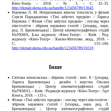
Кіно-Театр. – 2018. – № 3. – С. 32–35.
http://ekmair.ukma.edu.ua/handle/123456789/13645
Наумова Л. М. Неприхована жіноча тілесність у фільмі
Сергія Параджанова «Тіні забутих предків» / Лариса
Наумова // Фільм «Тіні забутих предків» : погляд через
півстоліття : збірник наукових статей / [упоряд., наук.
ред. Л. Брюховецька] ; Центр кінематографічних студій
НаУКМА, Б-ка журналу «Кіно-Театр». – Київ : Ред.
журналу «Кіно-Театр» : Києво-Могилян. акад., 2018. –
С. 155–169.
http://ekmair.ukma.edu.ua/handle/123456789/16519
Інше
Світова кінокласика : збірник статей : вип. 8 / [упоряд.
Лариса Брюховецька ; дизайн і верстка Оксана
Брюховецька ; Центр кінематографічних студій
НаУКМА]. – Київ : Редакція журналу «Кіно-Театр» : Арт
Книга, 2018. – 133 c.
Фільм «Тіні забутих предків» : погляд через півстоліття :
збірник наукових статей / [упоряд., наук. ред. Л.
Брюховецька] ; Центр кінематографічних студій