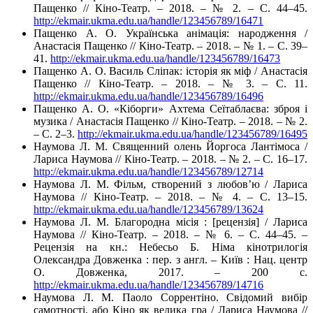
Пащенко // Кіно-Театр. – 2018. – № 2. – С. 44–45.
http://ekmair.ukma.edu.ua/handle/123456789/16471
Пащенко А. О. Українська анімація: народження /
Анастасія Пащенко // Кіно-Театр. – 2018. – № 1. – С. 39–
41.
http://ekmair.ukma.edu.ua/handle/123456789/16473
Пащенко А. О. Василь Сліпак: історія як міф / Анастасія
Пащенко // Кіно-Театр. – 2018. – № 3. – С. 11.
http://ekmair.ukma.edu.ua/handle/123456789/16496
Пащенко А. О. «Кіборги» Ахтема Сеїтаблаєва: зброя і
музика / Анастасія Пащенко // Кіно-Театр. – 2018. – № 2.
– С. 2–3.
http://ekmair.ukma.edu.ua/handle/123456789/16495
Наумова Л. М. Священний олень Йоргоса Лантімоса /
Лариса Наумова // Кіно-Театр. – 2018. – № 2. – С. 16–17.
http://ekmair.ukma.edu.ua/handle/123456789/12714
Наумова Л. М. Фільм, створений з любов’ю / Лариса
Наумова // Кіно-Театр. – 2018. – № 4. – С. 13–15.
http://ekmair.ukma.edu.ua/handle/123456789/13624
Наумова Л. М. Благородна місія : [рецензія] / Лариса
Наумова // Кіно-Театр. – 2018. – № 6. – С. 44–45. –
Рецензія на кн.: Небесьо Б. Німа кінотрилогія
Олександра Довженка : пер. з англ. – Київ : Нац. центр
О. Довженка, 2017. – 200 с.
http://ekmair.ukma.edu.ua/handle/123456789/14716
Наумова Л. М. Паоло Соррентіно. Свідомий вибір
самотності, або Кіно як велика гра / Лариса Наумова //