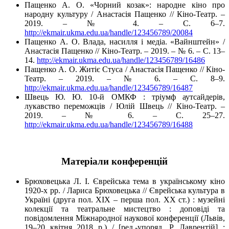
Пащенко А. О. «Чорний козак»: народне кіно про
народну культуру / Анастасія Пащенко // Кіно-Театр. –
2019. – № 4. – С. 6–7.
http://ekmair.ukma.edu.ua/handle/123456789/20084
Пащенко А. О. Влада, насилля і медіа. «Вайнштейн» /
Анастасія Пащенко // Кіно-Театр. – 2019. – № 6. – С. 13–
14.
http://ekmair.ukma.edu.ua/handle/123456789/16486
Пащенко А. О. Житіє Стуса / Анастасія Пащенко // Кіно-
Театр. – 2019. – № 6. – С. 8–9.
http://ekmair.ukma.edu.ua/handle/123456789/16487
Швець Ю. Ю. 10-й ОМКФ : тріумф аутсайдерів,
лукавство переможців / Юлій Швець // Кіно-Театр. –
2019. – № 6. – С. 25–27.
http://ekmair.ukma.edu.ua/handle/123456789/16488
Матеріали конференцій
Брюховецька Л. І. Єврейська тема в українському кіно
1920-х рр. / Лариса Брюховецька // Єврейська культура в
Україні (друга пол. ХІХ – перша пол. ХХ ст.) : музейні
колекції та театральне мистецтво : доповіді та
повідомлення Міжнародної наукової конференції (Львів,
19–20 квітня 2018 р.) / [ред.-упоряд. Р. Лаврентій] ;