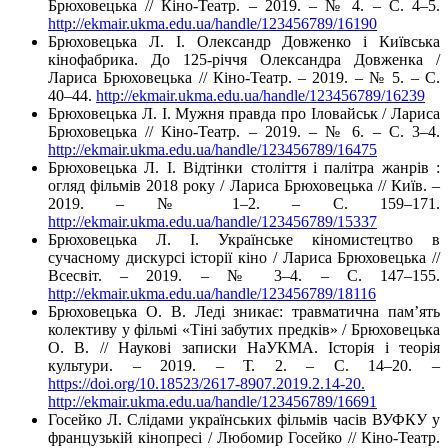
Брюховецька // Кіно-Театр. – 2019. – № 4. – С. 4–5.
http://ekmair.ukma.edu.ua/handle/123456789/16190
Брюховецька Л. І. Олександр Довженко і Київська
кінофабрика. До 125-річчя Олександра Довженка /
Лариса Брюховецька // Кіно-Театр. – 2019. – № 5. – С.
40–44.
http://ekmair.ukma.edu.ua/handle/123456789/16239
Брюховецька Л. І. Мужня правда про Іловайськ / Лариса
Брюховецька // Кіно-Театр. – 2019. – № 6. – С. 3–4.
http://ekmair.ukma.edu.ua/handle/123456789/16475
Брюховецька Л. І. Відтінки століття і палітра жанрів :
огляд фільмів 2018 року / Лариса Брюховецька // Київ. –
2019. – № 1–2. – С. 159–171.
http://ekmair.ukma.edu.ua/handle/123456789/15337
Брюховецька Л. І. Українське кіномистецтво в
сучасному дискурсі історії кіно / Лариса Брюховецька //
Всесвіт. – 2019. – № 3–4. – С. 147–155.
http://ekmair.ukma.edu.ua/handle/123456789/18116
Брюховецька О. В. Леді зникає: травматична пам’ять
колективу у фільмі «Тіні забутих предків» / Брюховецька
О. В. // Наукові записки НаУКМА. Історія і теорія
культури. – 2019. – Т. 2. – С. 14–20. –
https://doi.org/10.18523/2617-8907.2019.2.14-20.
http://ekmair.ukma.edu.ua/handle/123456789/16691
Госейко Л. Слідами українських фільмів часів ВУФКУ у
французькій кінопресі / Любомир Госейко // Кіно-Театр.