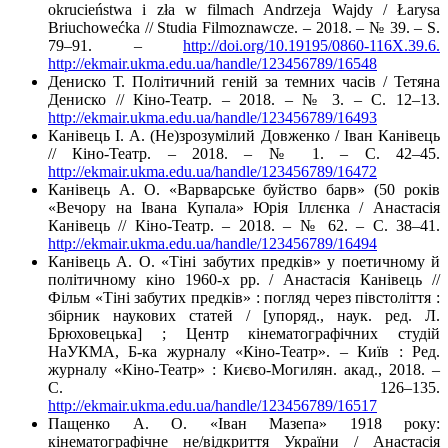
okrucieństwa i zła w filmach Andrzeja Wajdy / Łarysa
Briuchowećka // Studia Filmoznawcze. – 2018. – № 39. – S.
79–91. –
http://doi.org/10.19195/0860-116X.39.6.
http://ekmair.ukma.edu.ua/handle/123456789/16548
Дениско Т. Політичний геній за темних часів / Тетяна
Дениско // Кіно-Театр. – 2018. – № 3. – С. 12–13.
http://ekmair.ukma.edu.ua/handle/123456789/16493
Канівець І. А. (Не)зрозумілий Довженко / Іван Канівець
// Кіно-Театр. – 2018. – № 1. – С. 42–45.
http://ekmair.ukma.edu.ua/handle/123456789/16472
Канівець А. О. «Варварське буйство барв» (50 років
«Вечору на Івана Купала» Юрія Іллєнка / Анастасія
Канівець // Кіно-Театр. – 2018. – № 62. – С. 38–41.
http://ekmair.ukma.edu.ua/handle/123456789/16494
Канівець А. О. «Тіні забутих предків» у поетичному й
політичному кіно 1960-х рр. / Анастасія Канівець //
Фільм «Тіні забутих предків» : погляд через півстоліття :
збірник наукових статей / [упоряд., наук. ред. Л.
Брюховецька] ; Центр кінематографічних студій
НаУКМА, Б-ка журналу «Кіно-Театр». – Київ : Ред.
журналу «Кіно-Театр» : Києво-Могилян. акад., 2018. –
С. 126–135.
http://ekmair.ukma.edu.ua/handle/123456789/16517
Пащенко А. О. «Іван Мазепа» 1918 року:
кінематографічне не/відкриття України / Анастасія