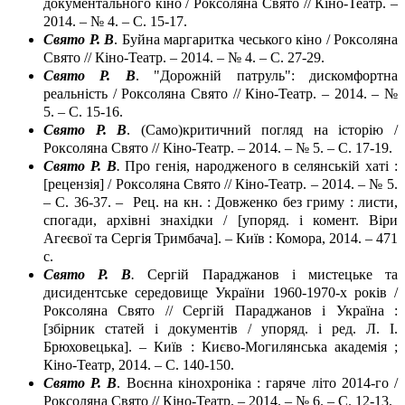
документального кіно / Роксоляна Свято // Кіно-Театр. –
2014. – № 4. – С. 15-17.
Свято Р. В
. Буйна маргаритка чеського кіно / Роксоляна
Свято // Кіно-Театр. – 2014. – № 4. – С. 27-29.
Свято Р. В
. "Дорожній патруль": дискомфортна
реальність / Роксоляна Свято // Кіно-Театр. – 2014. – №
5. – С. 15-16.
Свято Р. В
. (Само)критичний погляд на історію /
Роксоляна Свято // Кіно-Театр. – 2014. – № 5. – С. 17-19.
Свято Р. В
.
Про генія, народженого в селянській хаті :
[рецензія] / Роксоляна Свято // Кіно-Театр. – 2014. – № 5.
– С. 36-37. – Рец. на кн. : Довженко без гриму : листи,
спогади, архівні знахідки / [упоряд. і комент. Віри
Агеєвої та Сергія Тримбача]. – Київ : Комора, 2014. – 471
c.
Свято Р. В
.
Сергій Параджанов і мистецьке та
дисидентське середовище України 1960-1970-х років /
Роксоляна Свято // Сергій Параджанов і Україна :
[збірник статей і документів / упоряд. і ред. Л. І.
Брюховецька]. – Київ : Києво-Могилянська академія ;
Кіно-Театр, 2014. – С. 140-150.
Свято Р. В
. Воєнна кінохроніка : гаряче літо 2014-го /
Роксоляна Свято // Кіно-Театр. – 2014. – № 6. – С. 12-13.