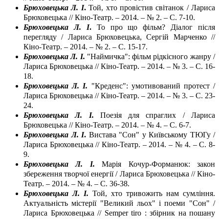
Брюховецька Л. І
.
Той, хто провістив світанок / Лариса
Брюховецька // Кіно-Театр. – 2014. – № 2. – С. 7-10.
Брюховецька Л. І
.
То про що фільм? Діалог після
перегляду / Лариса Брюховецька, Сергій Марченко //
Кіно-Театр. – 2014. – № 2. – С. 15-17.
Брюховецька Л. І.
"Наймичка": фільм рідкісного жанру /
Лариса Брюховецька // Кіно-Театр. – 2014. – № 3. – С. 16-
18.
Брюховецька Л. І.
"Креденс": умотивований протест /
Лариса Брюховецька // Кіно-Театр. – 2014. – № 3. – С. 23-
24.
Брюховецька Л. І.
Поезія для спраглих / Лариса
Брюховецька // Кіно-Театр. – 2014. – № 4. – С. 6-7.
Брюховецька Л. І
.
Вистава "Сон" у Київському ТЮГу /
Лариса Брюховецька // Кіно-Театр. – 2014. – № 4. – С. 8-
9.
Брюховецька Л. І.
Марія Кочур-Форманюк: закон
збереження творчої енергії / Лариса Брюховецька // Кіно-
Театр. – 2014. – № 4. – С. 36-38.
Брюховецька Л. І.
Той, хто тривожить нам сумління.
Актуальність містерії "Великий льох" і поеми "Сон" /
Лариса Брюховецька // Semper tiro : збірник на пошану