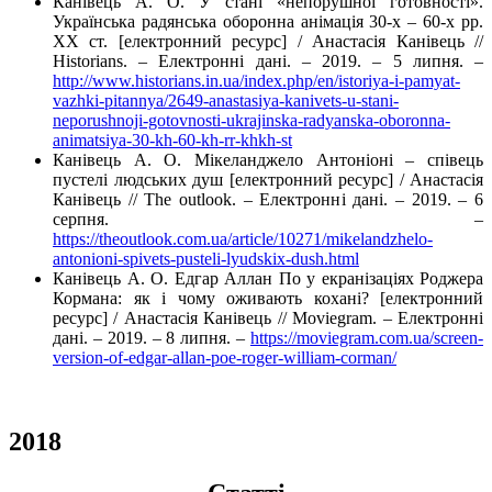
Канівець А. О. У стані «непорушної готовності».
Українська радянська оборонна анімація 30-х – 60-х рр.
ХХ ст. [електронний ресурс] / Анастасія Канівець //
Historians. – Електронні дані. – 2019. – 5 липня. –
http://www.historians.in.ua/index.php/en/istoriya-i-pamyat-
vazhki-pitannya/2649-anastasiya-kanivets-u-stani-
neporushnoji-gotovnosti-ukrajinska-radyanska-oboronna-
animatsiya-30-kh-60-kh-rr-khkh-st
Канівець А. О. Мікеланджело Антоніоні – співець
пустелі людських душ [електронний ресурс] / Анастасія
Канівець // Тhe outlook. – Електронні дані. – 2019. – 6
серпня. –
https://theoutlook.com.ua/article/10271/mikelandzhelo-
antonioni-spivets-pusteli-lyudskix-dush.html
Канівець А. О. Едгар Аллан По у екранізаціях Роджера
Кормана: як і чому оживають кохані? [електронний
ресурс] / Анастасія Канівець // Moviegram. – Електронні
дані. – 2019. – 8 липня. –
https://moviegram.com.ua/screen-
version-of-edgar-allan-poe-roger-william-corman/
2018