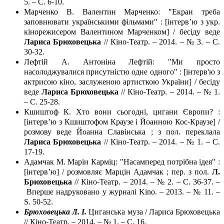
5. – С. 6-10.
Марченко В. Валентин Марченко: "Екран треба
заповнювати українськими фільмами" : [інтерв’ю з укр.
кінорежисером Валентином Марченком] / бесіду веде
Лариса Брюховецька
// Кіно-Театр. – 2014. – № 3. – С.
30-32.
Лефтій А. Антоніна Лефтій: "Ми просто
насолоджувалися присутністю одне одного" : [інтерв'ю з
актрисою кіно, заслуженою артисткою України] / бесіду
веде
Лариса Брюховецька
// Кіно-Театр. – 2014. – № 1.
– С. 25-28.
Кшиштоф К. Хто вони сьогодні, цигани Європи? :
[інтерв’ю з Кшиштофом Краузе і Йоанною Кос-Краузе] /
розмову веде Йоанна Славінська ; з пол. переклала
Лариса Брюховецька
// Кіно-Театр. – 2014. – № 1. – С.
17-19.
Адамчак М. Марін Карміц: "Насамперед потрібна ідея" :
[інтерв’ю] / розмовляє Марцін Адамчак ; пер. з пол.
Л.
Брюховецька
// Кіно-Театр. – 2014. – № 2. – С. 36-37. –
Вперше надруковано у журналі Kino. – 2013. – № 11. –
S. 50-52.
Брюховецька Л. І.
Циганська муза / Лариса Брюховецька
// Кіно-Театр. – 2014. – № 1. – С. 16.