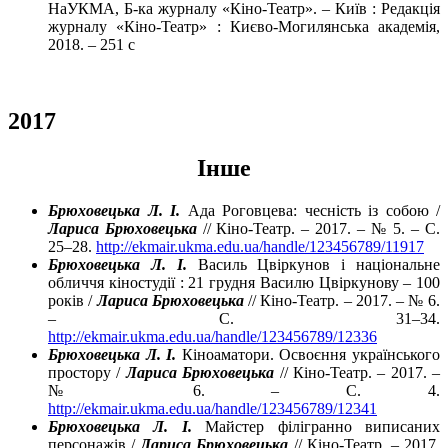
НаУКМА, Б-ка журналу «Кіно-Театр». – Київ : Редакція
журналу «Кіно-Театр» : Києво-Могилянська академія,
2018. – 251 с
2017
Інше
Брюховецька Л. І.
Ада Роговцева: чесність із собою /
Лариса Брюховецька
// Кіно-Театр. – 2017. – № 5. – C.
25–28.
http://ekmair.ukma.edu.ua/handle/123456789/11917
Брюховецька Л. І.
Василь Цвіркунов і національне
обличчя кіностудії : 21 грудня Василю Цвіркунову – 100
років /
Лариса Брюховецька
// Кіно-Театр. – 2017. – № 6.
– C. 31–34.
http://ekmair.ukma.edu.ua/handle/123456789/12336
Брюховецька Л. І.
Кіноаматори. Освоєння українського
простору /
Лариса Брюховецька
// Кіно-Театр. – 2017. –
№ 6. – C. 4.
http://ekmair.ukma.edu.ua/handle/123456789/12341
Брюховецька Л. І.
Майстер філігранно виписаних
персонажів /
Лариса Брюховецька
// Кіно-Театр. – 2017.