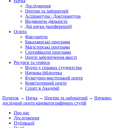
Наука
Дослідження
Центри та лабораторії
Аспірантура / Докторантура
Видавнича діяльність
Дні науки (конференції)
Освіта
Факультети
Бакалаврські програми
Магістерські програми
Сертифікатні програми
Центр забезпечення якості
Ресурси та сервіси
Відділ у справах студентства
Наукова бібліотека
Культурно-мистецький центр
Комп'ютерний центр
Спорт в Академії
Початок
→
Наука
→
Центри та лабораторії
→
Науково-
дослідний центр кінематографічних студій
Про нас
Дослідження
Публікації