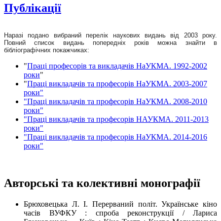
Публікації
Наразі подано вибраний перелік наукових видань від 2003 року.
Повний список видань попередніх років можна знайти в
бібліографічних покажчиках:
"
Праці професорів та викладачів НаУКМА. 1992-2002
роки
"
"
Праці викладачів та професорів НаУКМА. 2003-2007
роки"
"Праці викладачів та професорів НаУКМА. 2008-2010
роки"
"Праці викладачів та професорів НАУКМА. 2011-2013
роки"
"Праці викладачів та професорів НаУКМА. 2014-2016
роки"
Авторські та колективні монографії
Брюховецька Л. І. Перерваний політ. Українське кіно
часів ВУФКУ : спроба реконструкції / Лариса