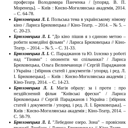
професора Володимира Панченка / [упоряд. В. П.
Моренець]. – Київ : Києво-Могилянська академія, 2014.
– С. 64-78.
Брюховецька Л. І.
Польська тема в українському німому
кіно / Лариса Брюховецька // Кіно-Театр. – 2014. – № 5. –
С. 20-23.
Брюховецька Л. І.
"До кіно пішов я з єдиною метою –
робити комедійні фільми" / Лариса Брюховецька // Кіно-
Театр. – 2014. – № 5. – С. 31-33.
Брюховецька Л. І.
С. Параджанов та Ю. Іллєнко у роботі
над "Тінями" : опоненти чи спільники? / Лариса
Брюховецька, Ольга Велимчаниця // Сергій Параджанов
і Україна : [збірник статей і документів / упоряд. і ред. Л.
І. Брюховецька]. – Київ : Києво-Могилянська академія ;
Кіно-Театр, 2014. – С. 14-23.
Брюховецька Л. І.
Магія образу: за і проти : про
нездійснений фільм "Київські фрески" / Лариса
Брюховецька // Сергій Параджанов і Україна : [збірник
статей і документів / упоряд. і ред. Л. І. Брюховецька]. –
Київ : Києво-Могилянська академія ; Кіно-Театр, 2014. –
С. 58-79.
Брюховецька Л. І.
"Лебедине озеро. Зона" – провісник
трагедії Донбасу / Лариса Брюховецька // Кіно-Театр. –