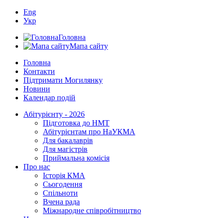
Eng
Укр
Головна
Мапа сайту
Головна
Контакти
Підтримати Могилянку
Новини
Календар подій
Абітурієнту - 2026
Підготовка до НМТ
Абітурієнтам про НаУКМА
Для бакалаврів
Для магістрів
Приймальна комісія
Про нас
Історія КМА
Сьогодення
Спільноти
Вчена рада
Міжнародне співробітництво