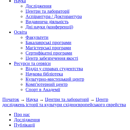
Наука
Дослідження
Центри та лабораторії
Аспірантура / Докторантура
Видавнича діяльність
Дні науки (конференції)
Освіта
Факультети
Бакалаврські програми
Магістерські програми
Сертифікатні програми
Центр забезпечення якості
Ресурси та сервіси
Відділ у справах студентства
Наукова бібліотека
Культурно-мистецький центр
Комп'ютерний центр
Спорт в Академії
Початок
→
Наука
→
Центри та лабораторії
→
Центр
досліджень історії та культури східноєвропейського єврейства
Про нас
Дослідження
Публікації