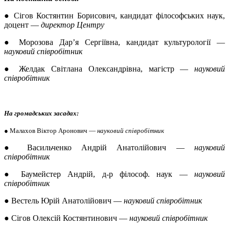
● Cігов Костянтин Борисович, кандидат філософських наук,
доцент —
директор Центру
● Морозова Дар’я Сергіївна, кандидат культурології —
науковий співробітник
● Желдак Світлана Олександрівна, магістр —
науковий
співробітник
На громадських засадах:
● Малахов Віктор Аронович —
науковий співробітник
● Васильченко Андрій Анатолійович —
науковий
співробітник
● Баумейстер Андрій, д-р філософ. наук —
науковий
співробітник
● Вестель Юрій Анатолійович —
науковий співробітник
● Сігов Олексій Костянтинович —
науковий співробітник