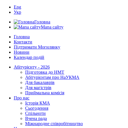
Eng
Укр
Головна
Мапа сайту
Головна
Контакти
Підтримати Могилянку
Новини
Календар подій
Абітурієнту - 2026
Підготовка до НМТ
Абітурієнтам про НаУКМА
Для бакалаврів
Для магістрів
Приймальна комісія
Про нас
Історія КМА
Сьогодення
Спільноти
Вчена рада
Міжнародне співробітництво