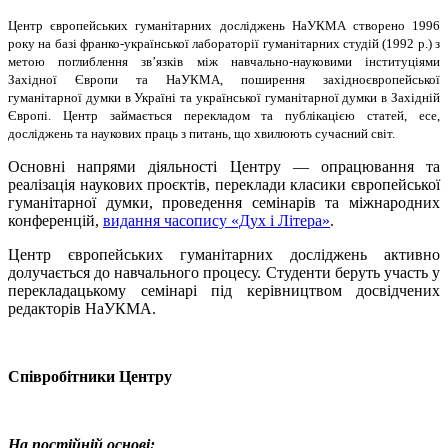
Центр європейських гуманітарних досліджень НаУКМА cтворено 1996
року на базі франко-української лабораторії гуманітарних студій (1992 р.) з
метою поглиблення зв’язків між навчально-науковими інституціями
Західної Європи та НаУКМА, поширення західноєвропейської
гуманітарної думки в Україні та української гуманітарної думки в Західній
Європі. Центр займається перекладом та публікацією статей, есе,
досліджень та наукових праць з питань, що хвилюють сучасний світ.
Основні напрями діяльності Центру — опрацювання та
реалізація наукових проєктів, переклади класики європейської
гуманітарної думки, проведення семінарів та міжнародних
конференцій,
видання часопису «Дух і Літера»
.
Центр європейських гуманітарних досліджень активно
долучається до навчального процесу. Студенти беруть участь у
перекладацькому семінарі під керівництвом досвідчених
редакторів НаУКМА.
Співробітники Центру
На постійній основі: