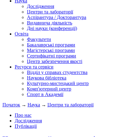
Наука
Дослідження
Центри та лабораторії
Аспірантура / Докторантура
Видавнича діяльність
Дні науки (конференції)
Освіта
Факультети
Бакалаврські програми
Магістерські програми
Сертифікатні програми
Центр забезпечення якості
Ресурси та сервіси
Відділ у справах студентства
Наукова бібліотека
Культурно-мистецький центр
Комп'ютерний центр
Спорт в Академії
Початок
→
Наука
→
Центри та лабораторії
Про нас
Дослідження
Публікації