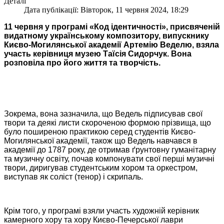
Деталі
Дата публікації: Вівторок, 11 червня 2024, 18:29
11 червня у програмі «Код ідентичності», присвяченій
видатному українському композитору, випускнику
Києво-Могилянської академії Артемію Веделю, взяла
участь керівниця музею Таїсія Сидорчук. Вона
розповіла про його життя та творчість.
Зокрема, вона зазначила, що Ведель підписував свої
твори та деякі листи скороченою формою прізвища, що
було поширеною практикою серед студентів Києво-
Могилянської академії, також що Ведель навчався в
академії до 1787 року, де отримав ґрунтовну гуманітарну
та музичну освіту, почав компонувати свої перші музичні
твори, диригував студентським хором та оркестром,
виступав як соліст (тенор) і скрипаль.
Крім того, у програмі взяли участь художній керівник
камерного хору та хору Києво-Печерської лаври