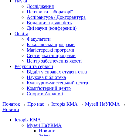
Наука
Дослідження
Центри та лабораторії
Аспірантура / Докторантура
Видавнича діяльність
Дні науки (конференції)
Освіта
Факультети
Бакалаврські програми
Магістерські програми
Сертифікатні програми
Центр забезпечення якості
Ресурси та сервіси
Відділ у справах студентства
Наукова бібліотека
Культурно-мистецький центр
Комп'ютерний центр
Спорт в Академії
Початок
→
Про нас
→
Історія КМА
→
Музей НаУКМА
→
Новини
Історія КМА
Музей НаУКМА
Новини