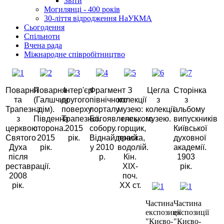
Звіти
Могилянці - 400 років
30-ліття відродження НаУКМА
Сьогодення
Спільноти
Вчена рада
Міжнародне співробітництво
Поварня
Поварня
Інтер'єр
Фрагмент
З
Цегла
Сторінка
та
(Галшчин
другого
північного
колекції
з
з
Трапезна
дім).
поверху
порталу
музею:
колекції
альбому
з
Південна
Трапезної.
Богоявленського
глек,
музею.
випускників
церквою
сторона.
2015
собору.
горщик,
Київської
Святого
2015
рік.
Віднайдений
праска,
духовної
Духа
рік.
у 2010
водолій.
академії.
після
р.
Кін.
1903
реставрації.
XIX-
рік.
2008
поч.
рік.
ХХ ст.
Частина
Частина
експозиції
експозиції
"Києво-
"Києво-