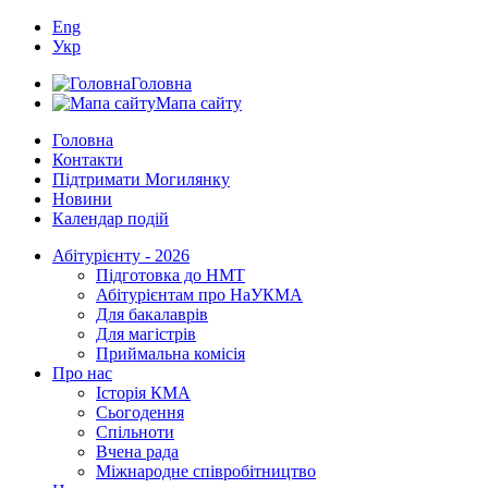
Eng
Укр
Головна
Мапа сайту
Головна
Контакти
Підтримати Могилянку
Новини
Календар подій
Абітурієнту - 2026
Підготовка до НМТ
Абітурієнтам про НаУКМА
Для бакалаврів
Для магістрів
Приймальна комісія
Про нас
Історія КМА
Сьогодення
Спільноти
Вчена рада
Міжнародне співробітництво