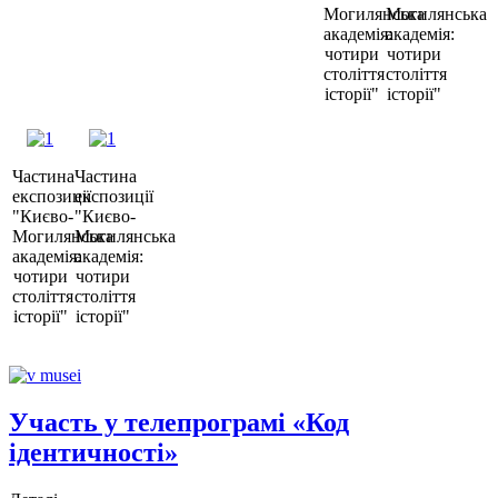
Могилянська
Могилянська
академія:
академія:
чотири
чотири
століття
століття
історії"
історії"
Частина
Частина
експозиції
експозиції
"Києво-
"Києво-
Могилянська
Могилянська
академія:
академія:
чотири
чотири
століття
століття
історії"
історії"
Участь у телепрограмі «Код
ідентичності»