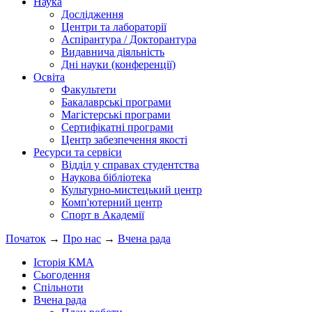
Наука
Дослідження
Центри та лабораторії
Аспірантура / Докторантура
Видавнича діяльність
Дні науки (конференції)
Освіта
Факультети
Бакалаврські програми
Магістерські програми
Сертифікатні програми
Центр забезпечення якості
Ресурси та сервіси
Відділ у справах студентства
Наукова бібліотека
Культурно-мистецький центр
Комп'ютерний центр
Спорт в Академії
Початок
→
Про нас
→
Вчена рада
Історія КМА
Сьогодення
Спільноти
Вчена рада