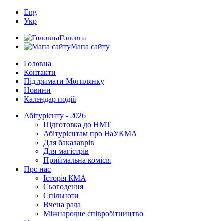
Eng
Укр
Головна
Мапа сайту
Головна
Контакти
Підтримати Могилянку
Новини
Календар подій
Абітурієнту - 2026
Підготовка до НМТ
Абітурієнтам про НаУКМА
Для бакалаврів
Для магістрів
Приймальна комісія
Про нас
Історія КМА
Сьогодення
Спільноти
Вчена рада
Міжнародне співробітництво