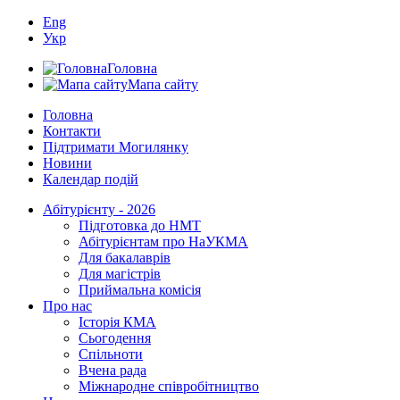
Eng
Укр
Головна
Мапа сайту
Головна
Контакти
Підтримати Могилянку
Новини
Календар подій
Абітурієнту - 2026
Підготовка до НМТ
Абітурієнтам про НаУКМА
Для бакалаврів
Для магістрів
Приймальна комісія
Про нас
Історія КМА
Сьогодення
Спільноти
Вчена рада
Міжнародне співробітництво