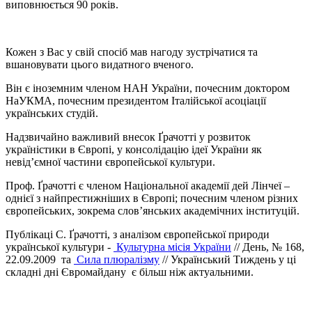
виповнюється 90 років.
Кожен з Вас у свій спосіб мав нагоду зустрічатися та
вшановувати цього видатного вченого.
Він є іноземним членом НАН України, почесним доктором
НаУКМА, почесним президентом Італійської асоціації
українських студій.
Надзвичайно важливий внесок Ґрачотті у розвиток
україністики в Європі, у консолідацію ідеї України як
невід’ємної частини європейської культури.
Проф. Ґрачотті є членом Національної академії дей Лінчеї –
однієї з найпрестижніших в Європі; почесним членом різних
європейських, зокрема слов’янських академічних інституцій.
Публікаці С. Ґрачотті, з аналізом європейської природи
української культури -
Культурна місія України
// День, № 168,
22.09.2009 та
Сила плюралізму
// Український Тиждень у ці
складні дні Євромайдану є більш ніж актуальними.