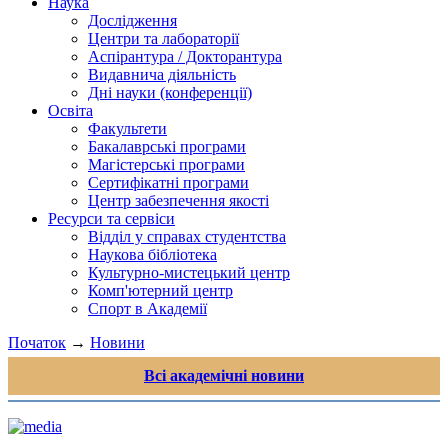
Наука
Дослідження
Центри та лабораторії
Аспірантура / Докторантура
Видавнича діяльність
Дні науки (конференції)
Освіта
Факультети
Бакалаврські програми
Магістерські програми
Сертифікатні програми
Центр забезпечення якості
Ресурси та сервіси
Відділ у справах студентства
Наукова бібліотека
Культурно-мистецький центр
Комп'ютерний центр
Спорт в Академії
Початок
→
Новини
Всі академічні новини