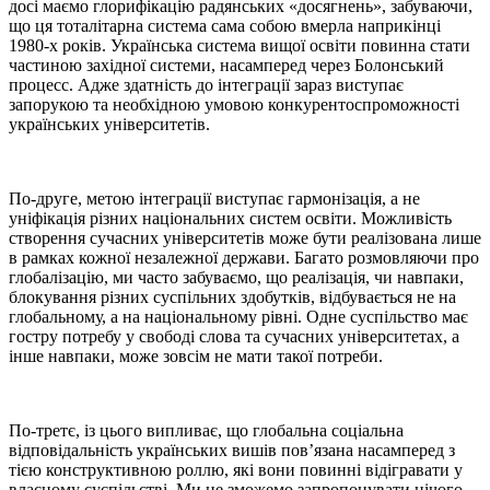
досі маємо глорифікацію радянських «досягнень», забуваючи,
що ця тоталітарна система сама собою вмерла наприкінці
1980-х років. Українська система вищої освіти повинна стати
частиною західної системи, насамперед через Болонський
процесс. Адже здатність до інтеграції зараз виступає
запорукою та необхідною умовою конкурентоспроможності
українських університетів.
По-друге, метою інтеграції виступає гармонізація, а не
уніфікація різних національних систем освіти. Можливість
створення сучасних університетів може бути реалізована лише
в рамках кожної незалежної держави. Багато розмовляючи про
глобалізацію, ми часто забуваємо, що реалізація, чи навпаки,
блокування різних суспільних здобутків, відбувається не на
глобальному, а на національному рівні. Одне суспільство має
гостру потребу у свободі слова та сучасних університетах, а
інше навпаки, може зовсім не мати такої потреби.
По-третє, із цього випливає, що глобальна соціальна
відповідальність українських вишів пов’язана насамперед з
тією конструктивною роллю, які вони повинні відігравати у
власному суспільстві. Ми не зможемо запропонувати нічого