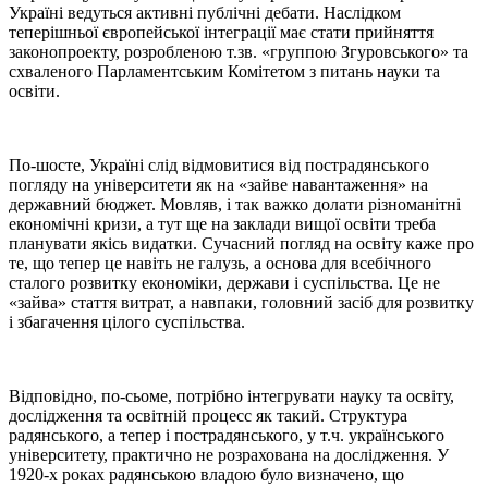
Україні ведуться активні публічні дебати. Наслідком
теперішньої європейської інтеграції має стати прийняття
законопроекту, розробленою т.зв. «группою Згуровського» та
схваленого Парламентським Комітетом з питань науки та
освіти.
По-шосте, Україні слід відмовитися від пострадянського
погляду на університети як на «зайве навантаження» на
державний бюджет. Мовляв, і так важко долати різноманітні
економічні кризи, а тут ще на заклади вищої освіти треба
планувати якісь видатки. Сучасний погляд на освіту каже про
те, що тепер це навіть не галузь, а основа для всебічного
сталого розвитку економіки, держави і суспільства. Це не
«зайва» стаття витрат, а навпаки, головний засіб для розвитку
і збагачення цілого суспільства.
Відповідно, по-сьоме, потрібно інтегрувати науку та освіту,
дослідження та освітній процесс як такий. Структура
радянського, а тепер і пострадянського, у т.ч. українського
університету, практично не розрахована на дослідження. У
1920-х роках радянською владою було визначено, що