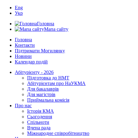
Eng
Укр
Головна
Мапа сайту
Головна
Контакти
Підтримати Могилянку
Новини
Календар подій
Абітурієнту - 2026
Підготовка до НМТ
Абітурієнтам про НаУКМА
Для бакалаврів
Для магістрів
Приймальна комісія
Про нас
Історія КМА
Сьогодення
Спільноти
Вчена рада
Міжнародне співробітництво