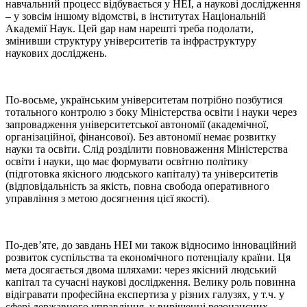
навчальний процесс відбувається у HEI, а наукові дослідження
– у зовсім іншому відомстві, в інститутах Національній
Академії Наук. Цей gap нам нарешті треба подолати,
змінивши структуру університетів та інфраструктуру
наукових досліджень.
По-восьме, українським університетам потрібно позбутися
тотального контролю з боку Міністерства освіти і науки через
запровадження університетської автономії (академічної,
організаційної, фінансової). Без автономії немає розвитку
науки та освіти. Слід розділити повноваження Міністерства
освіти і науки, що має формувати освітню політику
(підготовка якісного людського капіталу) та університетів
(відповідальність за якість, повна свобода оперативного
управління з метою досягнення цієї якості).
По-дев’яте, до завдань HEI ми також відносимо інноваційний
розвиток суспільства та економічного потенціалу країни. Ця
мета досягається двома шляхами: через якісний людський
капітал та сучасні наукові дослідження. Велику роль повинна
відігравати професійна експертиза у різних галузях, у т.ч. у
сфері державного управління, у вирішенні резонансних