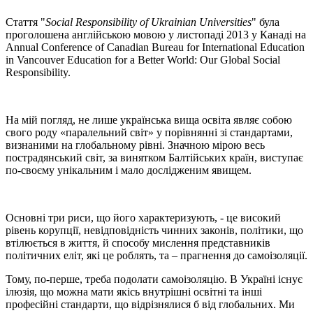
Стаття "
Social Responsibility of Ukrainian Universities
" була
проголошена англійською мовою у листопаді 2013 у Канаді на
Annual Conference of Canadian Bureau for International Education
in Vancouver Education for a Better World: Our Global Social
Responsibility.
На мій погляд, не лише українська вища освіта являє собою
свого роду «паралельний світ» у порівнянні зі стандартами,
визнаними на глобальному рівні. Значною мірою весь
пострадянський світ, за винятком Балтійських країн, виступає
по-своєму унікальним і мало дослідженим явищем.
Основні три риси, що його характеризують, - це високий
рівень корупції, невідповідність чинних законів, політики, що
втілюється в життя, й способу мислення представників
політичних еліт, які це роблять, та – прагнення до самоізоляції.
Тому, по-перше, треба подолати самоізоляцію. В Україні існує
ілюзія, що можна мати якісь внутрішні освітні та інші
професійні стандарти, що відрізнялися б від глобальних. Ми