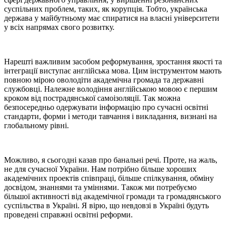
суспільних проблем, таких, як корупція. Тобто, українська
держава у майбутньому має спиратися на власні університети
у всіх напрямах свого розвитку.
Нарешті важливим засобом реформування, зростання якості та
інтеграції виступає англійська мова. Цим інструментом мають
повною мірою оволодіти академічна громада та державні
службовці. Належне володіння англійською мовою є першим
кроком від пострадянської самоізоляції. Так можна
безпосередньо одержувати інформацію про сучасні освітні
стандарти, форми і методи тавчання і викладання, визнані на
глобальному рівні.
Можливо, я сьогодні казав про банальні речі. Проте, на жаль,
не для сучасної України. Нам потрібно більше хороших
академічних проектів співпраці, більше спілкування, обміну
досвідом, знаннями та уміннями. Також ми потребуємо
більшої активності від академічної громади та громадянського
суспільства в Україні. Я вірю, що невдовзі в Україні будуть
проведені справжні освітні реформи.