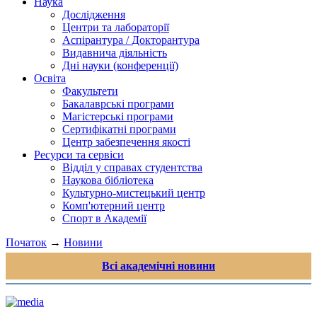
Наука
Дослідження
Центри та лабораторії
Аспірантура / Докторантура
Видавнича діяльність
Дні науки (конференції)
Освіта
Факультети
Бакалаврські програми
Магістерські програми
Сертифікатні програми
Центр забезпечення якості
Ресурси та сервіси
Відділ у справах студентства
Наукова бібліотека
Культурно-мистецький центр
Комп'ютерний центр
Спорт в Академії
Початок
→
Новини
Всі академічні новини