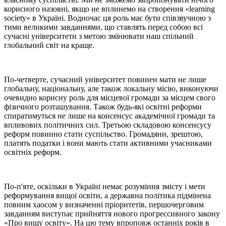
корисного назовні, якщо не вплинемо на створення «learning
society» в Україні. Водночас ця роль має бути співзвучною з
тими великими завданнями, що ставлять перед собою всі
сучасні університети з метою змінювати наш спільний
глобальний світ на краще.
По-четверте, сучасний університет повинен мати не лише
глобальну, національну, але також локальну місію, виконуючи
очевидно корисну роль для місцевої громади за місцем свого
фізичного розташування. Також будь-які освітні реформи
спиратимуться не лише на консенсус академічної громади та
впливових політичних сил. Третьою складовою консенсусу
реформ повинно стати суспільство. Громадяни, зрештою,
платять податки і вони мають стати активними учасниками
освітніх реформ.
По-п'яте, оскільки в Україні немає розуміння змісту і мети
реформування вищої освіти, а державна політика підмінена
повним хаосом у визначенні пріоритетів, першочерговим
завданням виступає прийняття нового прогрессивного закону
«Про вищу освіту». На цю тему впроповж останніх років в