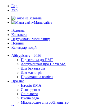
Eng
Укр
Головна
Мапа сайту
Головна
Контакти
Підтримати Могилянку
Новини
Календар подій
Абітурієнту - 2026
Підготовка до НМТ
Абітурієнтам про НаУКМА
Для бакалаврів
Для магістрів
Приймальна комісія
Про нас
Історія КМА
Сьогодення
Спільноти
Вчена рада
Міжнародне співробітництво