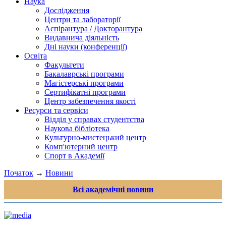
Наука
Дослідження
Центри та лабораторії
Аспірантура / Докторантура
Видавнича діяльність
Дні науки (конференції)
Освіта
Факультети
Бакалаврські програми
Магістерські програми
Сертифікатні програми
Центр забезпечення якості
Ресурси та сервіси
Відділ у справах студентства
Наукова бібліотека
Культурно-мистецький центр
Комп'ютерний центр
Спорт в Академії
Початок
→
Новини
Всі академічні новини