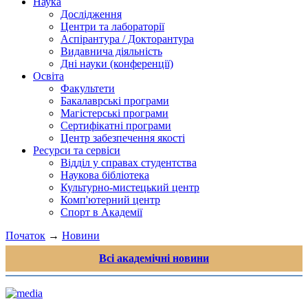
Наука
Дослідження
Центри та лабораторії
Аспірантура / Докторантура
Видавнича діяльність
Дні науки (конференції)
Освіта
Факультети
Бакалаврські програми
Магістерські програми
Сертифікатні програми
Центр забезпечення якості
Ресурси та сервіси
Відділ у справах студентства
Наукова бібліотека
Культурно-мистецький центр
Комп'ютерний центр
Спорт в Академії
Початок
→
Новини
Всі академічні новини