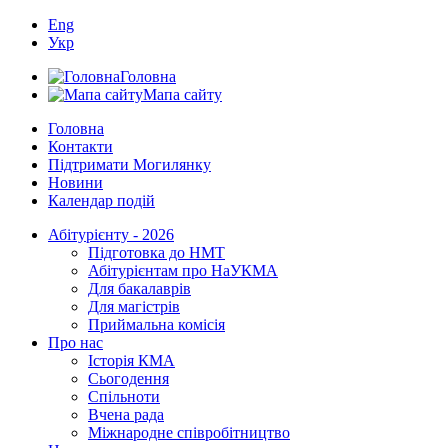
Eng
Укр
Головна
Мапа сайту
Головна
Контакти
Підтримати Могилянку
Новини
Календар подій
Абітурієнту - 2026
Підготовка до НМТ
Абітурієнтам про НаУКМА
Для бакалаврів
Для магістрів
Приймальна комісія
Про нас
Історія КМА
Сьогодення
Спільноти
Вчена рада
Міжнародне співробітництво