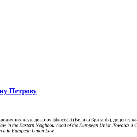
ану Петрову
ридичних наук, доктору філософії (Велика Британія), доценту к
 Law in the Eastern Neighbourhood of the European Union.Towards a
arch in European Union Law.