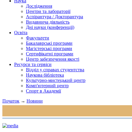
Наука
Дослідження
Центри та лабораторії
Аспірантура / Докторантура
Видавнича діяльність
Дні науки (конференції)
Освіта
Факультети
Бакалаврські програми
Магістерські програми
Сертифікатні програми
Центр забезпечення якості
Ресурси та сервіси
Відділ у справах студентства
Наукова бібліотека
Культурно-мистецький центр
Комп'ютерний центр
Спорт в Академії
Початок
→
Новини