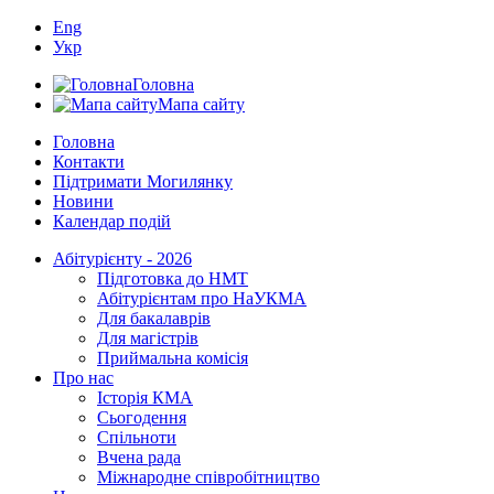
Eng
Укр
Головна
Мапа сайту
Головна
Контакти
Підтримати Могилянку
Новини
Календар подій
Абітурієнту - 2026
Підготовка до НМТ
Абітурієнтам про НаУКМА
Для бакалаврів
Для магістрів
Приймальна комісія
Про нас
Історія КМА
Сьогодення
Спільноти
Вчена рада
Міжнародне співробітництво