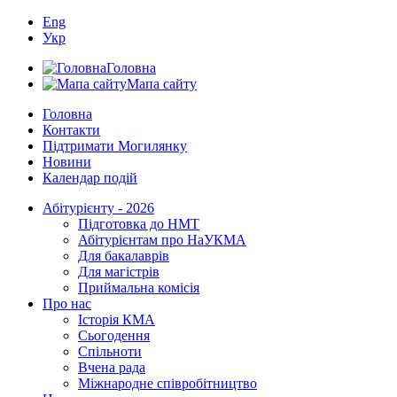
Eng
Укр
Головна
Мапа сайту
Головна
Контакти
Підтримати Могилянку
Новини
Календар подій
Абітурієнту - 2026
Підготовка до НМТ
Абітурієнтам про НаУКМА
Для бакалаврів
Для магістрів
Приймальна комісія
Про нас
Історія КМА
Сьогодення
Спільноти
Вчена рада
Міжнародне співробітництво