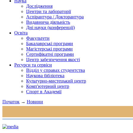
Наука
Дослідження
Центри та лабораторії
Аспірантура / Докторантура
Видавнича діяльність
Дні науки (конференції)
Освіта
Факультети
Бакалаврські програми
Магістерські програми
Сертифікатні програми
Центр забезпечення якості
Ресурси та сервіси
Відділ у справах студентства
Наукова бібліотека
Культурно-мистецький центр
Комп'ютерний центр
Спорт в Академії
Початок
→
Новини