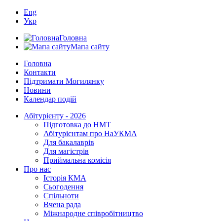
Eng
Укр
Головна
Мапа сайту
Головна
Контакти
Підтримати Могилянку
Новини
Календар подій
Абітурієнту - 2026
Підготовка до НМТ
Абітурієнтам про НаУКМА
Для бакалаврів
Для магістрів
Приймальна комісія
Про нас
Історія КМА
Сьогодення
Спільноти
Вчена рада
Міжнародне співробітництво