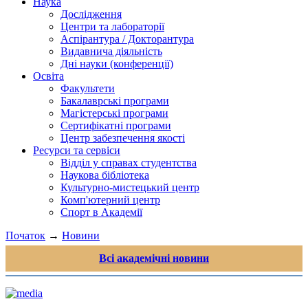
Наука
Дослідження
Центри та лабораторії
Аспірантура / Докторантура
Видавнича діяльність
Дні науки (конференції)
Освіта
Факультети
Бакалаврські програми
Магістерські програми
Сертифікатні програми
Центр забезпечення якості
Ресурси та сервіси
Відділ у справах студентства
Наукова бібліотека
Культурно-мистецький центр
Комп'ютерний центр
Спорт в Академії
Початок
→
Новини
Всі академічні новини