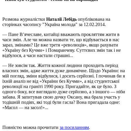
Розмова журналістки
Наталії Лебідь
опублікована на
сторінках часопису "Україна молода" за 12.02.2014.
— Пане В’ячеславе, китайці вважають прокляттям жити в
часи змін. Але чи можна назвати те, що відбувається в нас
зараз, змінами? Це вже третя «революція», якщо рахувати
«Україну без Кучми» і Помаранчеву. Суттєвих змін так і не
відбулося, а часи настали страшні...
— Не зовсім так. Життя кожної людини проходить період
власних змін, адже життя дуже динамічне. Щодо України: на
мій погляд, зміни відбулися, і досить серйозні. І починав би я
їхній аналіз не від «України без Кучми», а від студентської
революції на граніті 1990 року. Пригадайте, як це було. З
одного боку, все виглядало дуже серйозно, а з іншого — ніби
забава. Я запитував свою дочку Оксану, яка брала участь у
тодішній подіях, які тоді були гасла? Вона пригадала одне:
«Масол — на засол!»...
Повністю можна прочитати
за посиланням
.