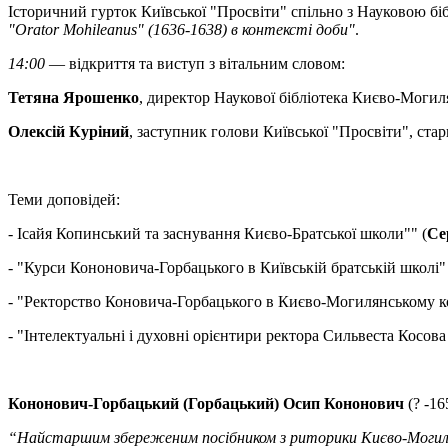
Історичний гурток Київської "Просвіти" спільно з Науковою б
"Orator Mohileanus" (1636-1638) в контексті доби"
.
14:00
— відкриття та виступ з вітальним словом:
Тетяна Ярошенко
, директор Наукової бібліотека Києво-Могиля
Олексій Куріний
, заступник голови Київської "Просвіти", ст
Теми доповідей:
- Ісайя Копинський та заснування Києво-Братської школи"" (
Се
- "Курси Кононовича-Горбацького в Київській братській школі" 
- "Ректорство Коновича-Горбацького в Києво-Могилянському ко
- "Інтелектуальні і духовні орієнтири ректора Cильвеста Косова і
Кононович-Горбацький (Горбацький) Осип Кононович
(? -1
“Найстаршим збереженим посібником з риторики Києво-Могилянс