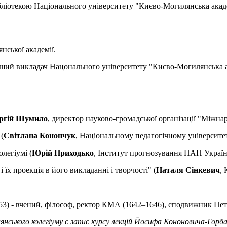
ібліотекою Національного університету "Києво-Могилянська акад
нської академії.
арший викладач Нацонального університету "Києво-Могилянська а
ргій Шумило
, директор науково-громадської організації "Міжна
(
Світлана Конончук
, Національному педагогічному університет
легіумі (
Юрій Приходько
, Інститут прогнозування НАН Україн
 їх проекція в його викладанні і творчості" (
Наталя Сінкевич
,
653) - вчений, філософ, ректор КМА (1642–1646), сподвижник Пе
ького колегіуму є запис курсу лекцій Йосифа Кононовича-Горба