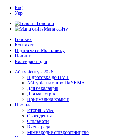
Eng
Укр
Головна
Мапа сайту
Головна
Контакти
Підтримати Могилянку
Новини
Календар подій
Абітурієнту - 2026
Підготовка до НМТ
Абітурієнтам про НаУКМА
Для бакалаврів
Для магістрів
Приймальна комісія
Про нас
Історія КМА
Сьогодення
Спільноти
Вчена рада
Міжнародне співробітництво