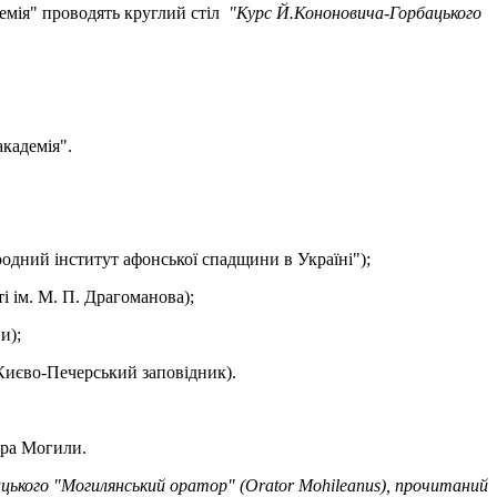
емія" проводять круглий стіл
"Курс Й.Кононовича-Горбацького
кадемія".
родний інститут афонської спадщини в Україні");
і ім. М. П. Драгоманова);
и);
 Києво-Печерський заповідник).
тра Могили.
цького "Могилянський оратор" (Orator Mohileanus), прочитаний