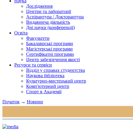
Наука
Дослідження
Центри та лабораторії
Аспірантура / Докторантура
Видавнича діяльність
Дні науки (конференції)
Освіта
Факультети
Бакалаврські програми
Магістерські програми
Сертифікатні програми
Центр забезпечення якості
Ресурси та сервіси
Відділ у справах студентства
Наукова бібліотека
Культурно-мистецький центр
Комп'ютерний центр
Спорт в Академії
Початок
→
Новини