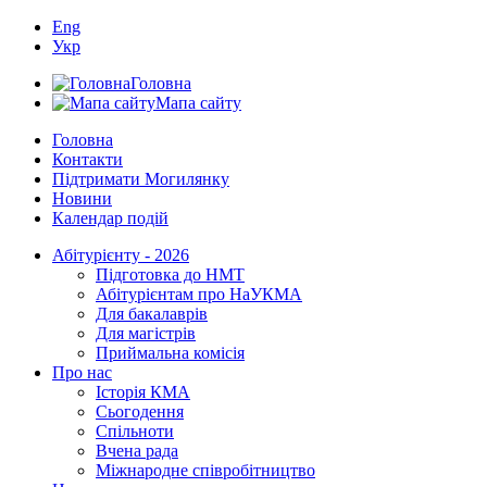
Eng
Укр
Головна
Мапа сайту
Головна
Контакти
Підтримати Могилянку
Новини
Календар подій
Абітурієнту - 2026
Підготовка до НМТ
Абітурієнтам про НаУКМА
Для бакалаврів
Для магістрів
Приймальна комісія
Про нас
Історія КМА
Сьогодення
Спільноти
Вчена рада
Міжнародне співробітництво