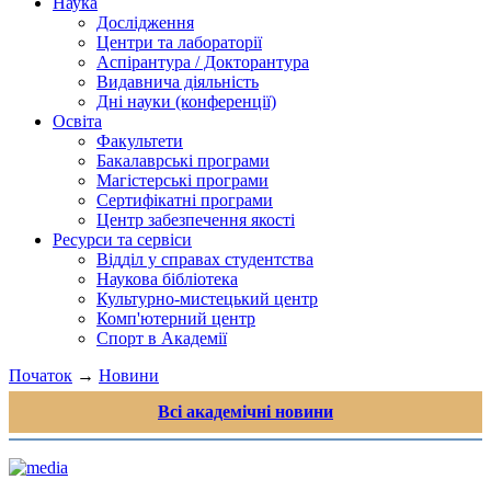
Наука
Дослідження
Центри та лабораторії
Аспірантура / Докторантура
Видавнича діяльність
Дні науки (конференції)
Освіта
Факультети
Бакалаврські програми
Магістерські програми
Сертифікатні програми
Центр забезпечення якості
Ресурси та сервіси
Відділ у справах студентства
Наукова бібліотека
Культурно-мистецький центр
Комп'ютерний центр
Спорт в Академії
Початок
→
Новини
Всі академічні новини