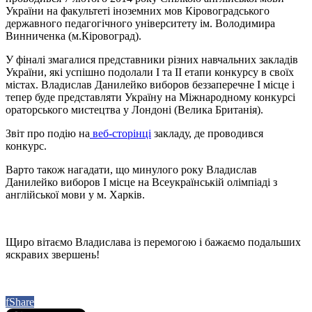
України на факультеті іноземних мов Кіровоградського
державного педагогічного університету ім. Володимира
Винниченка (м.Кіровоград).
У фіналі змагалися представники різних навчальних закладів
України, які успішно подолали І та ІІ етапи конкурсу в своїх
містах. Владислав Данилейко виборов беззаперечне І місце і
тепер буде представляти Україну на Міжнародному конкурсі
ораторського мистецтва у Лондоні (Велика Британія).
Звіт про подію на
веб-сторінці
закладу, де проводився
конкурс.
Варто також нагадати, що минулого року Владислав
Данилейко виборов І місце на Всеукраїнській олімпіаді з
англійської мови у м. Харків.
Щиро вітаємо Владислава із перемогою і бажаємо подальших
яскравих звершень!
f
Share