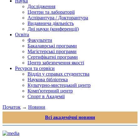
Наука
Дослідження
Центри та лабораторії
Аспірантура / Докторантура
Видавнича діяльність
Дні науки (конференції)
Освіта
Факультети
Бакалаврські програми
Магістерські програми
Сертифікатні програми
Центр забезпечення якості
Ресурси та сервіси
Відділ у справах студентства
Наукова бібліотека
Культурно-мистецький центр
Комп'ютерний центр
Спорт в Академії
Початок
→
Новини
Всі академічні новини