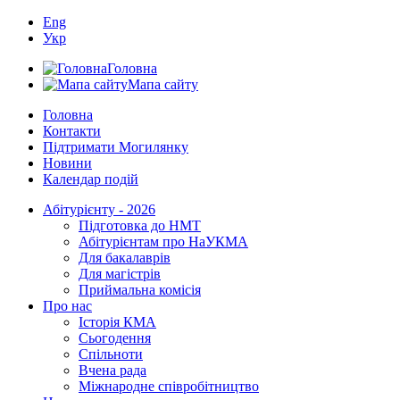
Eng
Укр
Головна
Мапа сайту
Головна
Контакти
Підтримати Могилянку
Новини
Календар подій
Абітурієнту - 2026
Підготовка до НМТ
Абітурієнтам про НаУКМА
Для бакалаврів
Для магістрів
Приймальна комісія
Про нас
Історія КМА
Сьогодення
Спільноти
Вчена рада
Міжнародне співробітництво