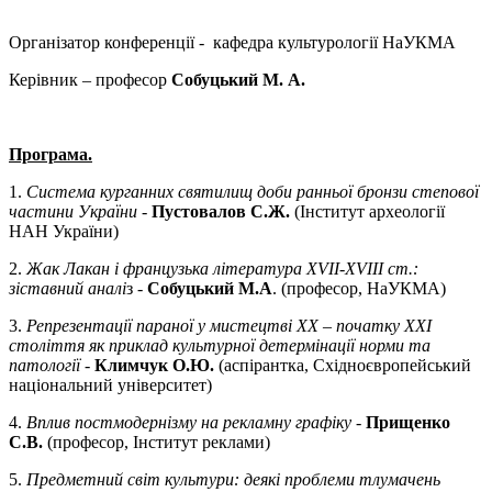
Організатор конференції - кафедра культурології НаУКМА
Керівник – професор
Собуцький М. А.
Програма.
1.
Система курганних святилищ доби ранньої бронзи степової
частини України
-
Пустовалов С.Ж.
(Інститут археології
НАН України)
2.
Жак Лакан і французька література ХVІІ-ХVІІІ ст.:
зіставний аналі
з -
Собуцький М.А
. (професор, НаУКМА)
3.
Репрезентації параної у мистецтві XX – початку XXI
століття як приклад культурної детермінації норми та
патології
-
Климчук О.Ю.
(аспірантка, Східноєвропейський
національний університет)
4.
Вплив постмодернізму на рекламну графіку
-
Прищенко
С.В.
(професор, Інститут реклами)
5.
Предметний світ культури: деякі проблеми тлумачень