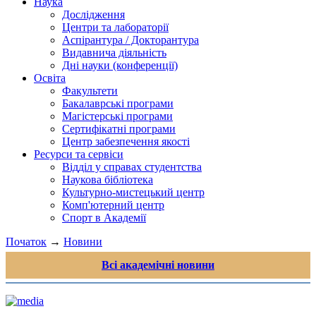
Наука
Дослідження
Центри та лабораторії
Аспірантура / Докторантура
Видавнича діяльність
Дні науки (конференції)
Освіта
Факультети
Бакалаврські програми
Магістерські програми
Сертифікатні програми
Центр забезпечення якості
Ресурси та сервіси
Відділ у справах студентства
Наукова бібліотека
Культурно-мистецький центр
Комп'ютерний центр
Спорт в Академії
Початок
→
Новини
Всі академічні новини