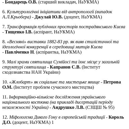
-
Бондарець О.В.
(старший викладач, НаУКМА)
6.
Культурологічні ініціативи від антропології (випадок
А.Л.Крьобера)
-
Джулай Ю.В.
(доцент, НаУКМА)
7.
Трансформація публічних просторів пострадянського Києва
-
Тищенко І.В.
(аспірант, НаУКМА)
8.
«Весняні» виставки 1882-83 рр. як вияв стилістичної та
ідеологічної конкуренції в середовищі митців Києва
-
Павліченко Н
. (аспірантка, НаУКМА)
9.
Малі храми святилища Сумійосі та їхнє місце у загальній
структурі святилища
- Капранов С.В.
(Інститут
сходознавства НАН України)
10.
«Жлобарт» як соціальне та мистецьке явище
-
Петрова
О.М.
(Інститут проблем сучасного мистецтва)
11.
Інформаційно-кількісне дослідження українського
національного костюма (на прикладі дисертацій періоду
незалежності України)
- Андрушко Л.В.
(СЗЩШ № 95)
12.
Міфологема Дикого Гону в європейській традиції
-
Король
Д.О.
(доцент, НаУКМА) 1