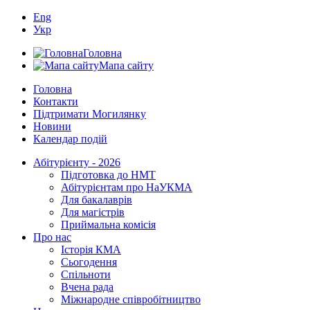
Eng
Укр
Головна
Мапа сайту
Головна
Контакти
Підтримати Могилянку
Новини
Календар подій
Абітурієнту - 2026
Підготовка до НМТ
Абітурієнтам про НаУКМА
Для бакалаврів
Для магістрів
Приймальна комісія
Про нас
Історія КМА
Сьогодення
Спільноти
Вчена рада
Міжнародне співробітництво