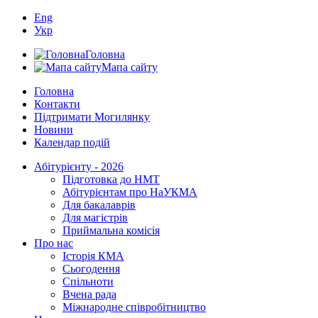
Eng
Укр
Головна
Мапа сайту
Головна
Контакти
Підтримати Могилянку
Новини
Календар подій
Абітурієнту - 2026
Підготовка до НМТ
Абітурієнтам про НаУКМА
Для бакалаврів
Для магістрів
Приймальна комісія
Про нас
Історія КМА
Сьогодення
Спільноти
Вчена рада
Міжнародне співробітництво