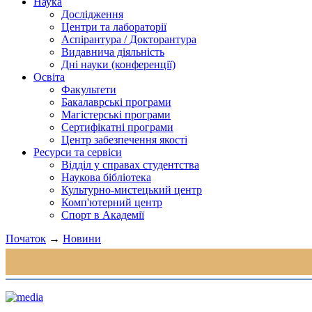
Наука
Дослідження
Центри та лабораторії
Аспірантура / Докторантура
Видавнича діяльність
Дні науки (конференції)
Освіта
Факультети
Бакалаврські програми
Магістерські програми
Сертифікатні програми
Центр забезпечення якості
Ресурси та сервіси
Відділ у справах студентства
Наукова бібліотека
Культурно-мистецький центр
Комп'ютерний центр
Спорт в Академії
Початок
→
Новини