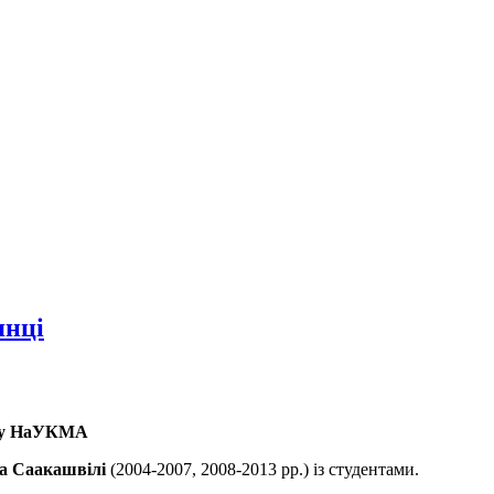
янці
тру НаУКМА
а Саакашвілі
(2004-2007, 2008-2013 pр.) із студентами.