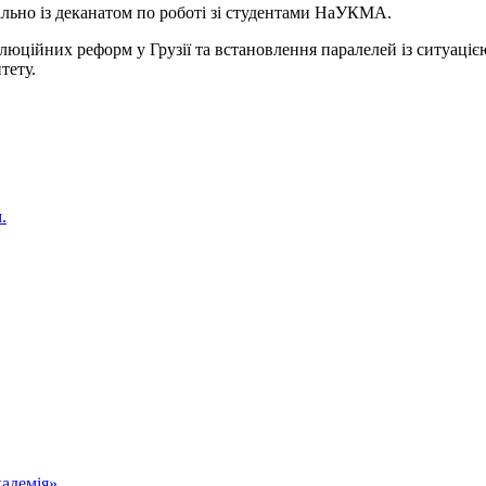
пільно із деканатом по роботі зі студентами НаУКМА.
ційних реформ у Грузії та встановлення паралелей із ситуацією 
тету.
.
.
адемія»