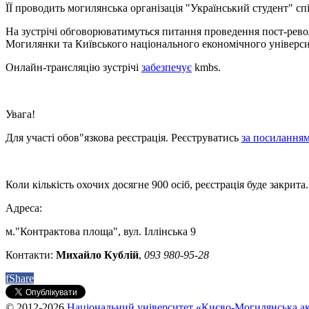
ЇЇ проводить могилянська організація "Український студент" с
На зустрічі обговорюватимуться питання проведення пост-револю
Могилянки та Київського національного економічного універси
Онлайн-трансляцію зустрічі
забезпечує
kmbs.
Увага!
Для участі обов"язкова реєстрація. Реєструватись
за посиланням
Коли кількість охочих досягне 900 осіб, реєстрація буде закрита
Адреса:
м."Контрактова площа", вул. Іллінська 9
Контакти:
Михайло Кублій
,
093 980-95-28
f
Share
© 2012-2026
Національний університет «Києво-Могилянська ак