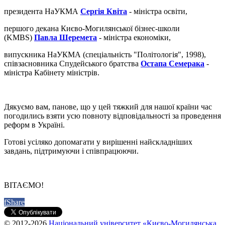
президента НаУКМА
Сергія Квіта
- міністра освіти,
першого декана Києво-Могилянської бізнес-школи
(KMBS)
Павла Шеремета
- міністра економіки,
випускника НаУКМА (спеціальність "Політологія", 1998),
співзасновника Спудейського братства
Остапа Семерака
-
міністра Кабінету міністрів.
Дякуємо вам, панове, що у цей тяжкий для нашої країни час
погодились взяти усю повноту відповідальності за проведення
реформ в Україні.
Готові усіляко допомагати у вирішенні найскладніших
завдань, підтримуючи і співпрацюючи.
ВІТАЄМО!
f
Share
© 2012-2026
Національний університет «Києво-Могилянська