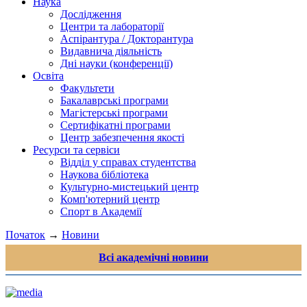
Наука
Дослідження
Центри та лабораторії
Аспірантура / Докторантура
Видавнича діяльність
Дні науки (конференції)
Освіта
Факультети
Бакалаврські програми
Магістерські програми
Сертифікатні програми
Центр забезпечення якості
Ресурси та сервіси
Відділ у справах студентства
Наукова бібліотека
Культурно-мистецький центр
Комп'ютерний центр
Спорт в Академії
Початок
→
Новини
Всі академічні новини