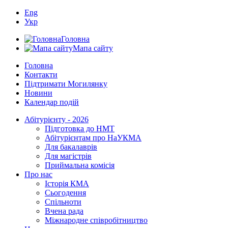
Eng
Укр
Головна
Мапа сайту
Головна
Контакти
Підтримати Могилянку
Новини
Календар подій
Абітурієнту - 2026
Підготовка до НМТ
Абітурієнтам про НаУКМА
Для бакалаврів
Для магістрів
Приймальна комісія
Про нас
Історія КМА
Сьогодення
Спільноти
Вчена рада
Міжнародне співробітництво