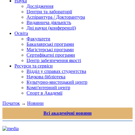
Наука
Дослідження
Центри та лабораторії
Аспірантура / Докторантура
Видавнича діяльність
Дні науки (конференції)
Освіта
Факультети
Бакалаврські програми
Магістерські програми
Сертифікатні програми
Центр забезпечення якості
Ресурси та сервіси
Відділ у справах студентства
Наукова бібліотека
Культурно-мистецький центр
Комп'ютерний центр
Спорт в Академії
Початок
→
Новини
Всі академічні новини