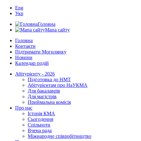
Eng
Укр
Головна
Мапа сайту
Головна
Контакти
Підтримати Могилянку
Новини
Календар подій
Абітурієнту - 2026
Підготовка до НМТ
Абітурієнтам про НаУКМА
Для бакалаврів
Для магістрів
Приймальна комісія
Про нас
Історія КМА
Сьогодення
Спільноти
Вчена рада
Міжнародне співробітництво