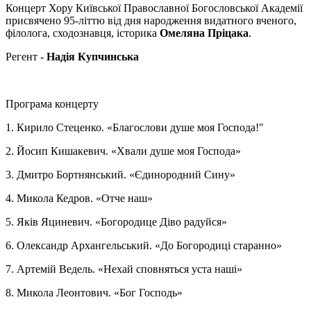
Концерт Хору Київської Православної Богословської Академії
присвячено 95-літтю від дня народження видатного вченого,
філолога, сходознавця, історика
Омеляна Пріцака
.
Регент -
Надія Купчинська
Програма концерту
1. Кирило Стеценко. «Благослови душе моя Господа!"
2. Йосип Кишакевич. «Хвали душе моя Господа»
3. Дмитро Бортнянський. «Єдинородний Сину»
4. Микола Кедров. «Отче наш»
5. Яків Яциневич. «Богородице Діво радуйся»
6. Олександр Архангельський. «До Богородиці старанно»
7. Артемій Ведель. «Нехай сповняться уста наші»
8. Микола Леонтович. «Бог Господь»