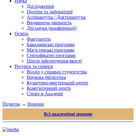
Наука
Дослідження
Центри та лабораторії
Аспірантура / Докторантура
Видавнича діяльність
Дні науки (конференції)
Освіта
Факультети
Бакалаврські програми
Магістерські програми
Сертифікатні програми
Центр забезпечення якості
Ресурси та сервіси
Відділ у справах студентства
Наукова бібліотека
Культурно-мистецький центр
Комп'ютерний центр
Спорт в Академії
Початок
→
Новини
Всі академічні новини