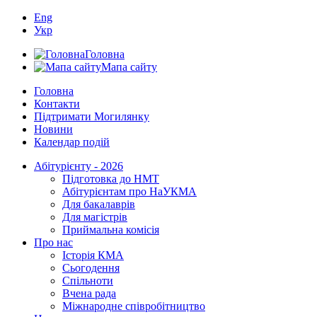
Eng
Укр
Головна
Мапа сайту
Головна
Контакти
Підтримати Могилянку
Новини
Календар подій
Абітурієнту - 2026
Підготовка до НМТ
Абітурієнтам про НаУКМА
Для бакалаврів
Для магістрів
Приймальна комісія
Про нас
Історія КМА
Сьогодення
Спільноти
Вчена рада
Міжнародне співробітництво