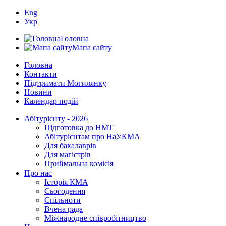
Eng
Укр
Головна
Мапа сайту
Головна
Контакти
Підтримати Могилянку
Новини
Календар подій
Абітурієнту - 2026
Підготовка до НМТ
Абітурієнтам про НаУКМА
Для бакалаврів
Для магістрів
Приймальна комісія
Про нас
Історія КМА
Сьогодення
Спільноти
Вчена рада
Міжнародне співробітництво