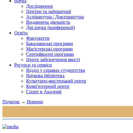
Наука
Дослідження
Центри та лабораторії
Аспірантура / Докторантура
Видавнича діяльність
Дні науки (конференції)
Освіта
Факультети
Бакалаврські програми
Магістерські програми
Сертифікатні програми
Центр забезпечення якості
Ресурси та сервіси
Відділ у справах студентства
Наукова бібліотека
Культурно-мистецький центр
Комп'ютерний центр
Спорт в Академії
Початок
→
Новини