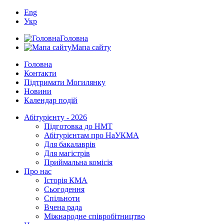
Eng
Укр
Головна
Мапа сайту
Головна
Контакти
Підтримати Могилянку
Новини
Календар подій
Абітурієнту - 2026
Підготовка до НМТ
Абітурієнтам про НаУКМА
Для бакалаврів
Для магістрів
Приймальна комісія
Про нас
Історія КМА
Сьогодення
Спільноти
Вчена рада
Міжнародне співробітництво