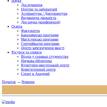
Наука
Дослідження
Центри та лабораторії
Аспірантура / Докторантура
Видавнича діяльність
Дні науки (конференції)
Освіта
Факультети
Бакалаврські програми
Магістерські програми
Сертифікатні програми
Центр забезпечення якості
Ресурси та сервіси
Відділ у справах студентства
Наукова бібліотека
Культурно-мистецький центр
Комп'ютерний центр
Спорт в Академії
Початок
→
Новини