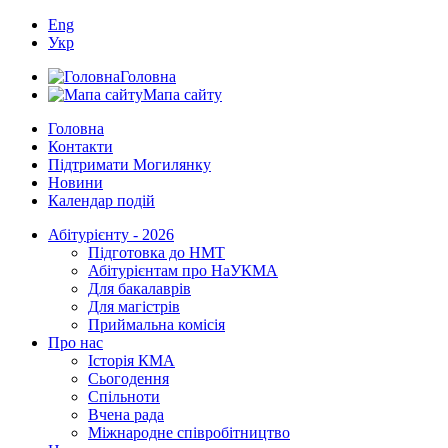
Eng
Укр
Головна
Мапа сайту
Головна
Контакти
Підтримати Могилянку
Новини
Календар подій
Абітурієнту - 2026
Підготовка до НМТ
Абітурієнтам про НаУКМА
Для бакалаврів
Для магістрів
Приймальна комісія
Про нас
Історія КМА
Сьогодення
Спільноти
Вчена рада
Міжнародне співробітництво