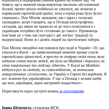
відбувалося переформатування країни на новий лад: «
Я
боявся, що в момент кінця комунізму настане абсолютний
безлад, проте нічого подібного не сталося, ми живемо в
нормальній європейській країні, хоча в перші роки було дуже
страшно»
. Пан Міхнік зауважив, що і зараз є польські
громадяни, котрі говорять, що в Польщі катастрофічна
ситуація, що зміни не привели ні до чого позитивного і
українцям потрібно бути готовими до такого. Промовець
пов’язав це з тим, що сьогодні є дві логіки: традиції та
модернізації. Вони ж і ділять людей на протилежні табори.
Пан Міхнік емоційно висловився про події в Україні: «
Те, що
сталося в Києві – це найвеличніший момент прояву сенсів
європейських цінностей, я просто не повірив своїм очам, коли
побачив сотні тисяч людей, які були на Майдані і боролись за
свою національну та людську гідність. У Києві на Майдані
відбувся рух за свободу, за самостійність, за тотальне
некорумповане суспільство, за Україну в Європі без кордонів. Я
все життя був українофілом. У нас в Польщі є велика надія,
що вам, українцям, зараз насправді пощастило
».
Переглянути відео зустрічі можна
за посиланням
.
Ірина Шеремета
, студентка ФГН