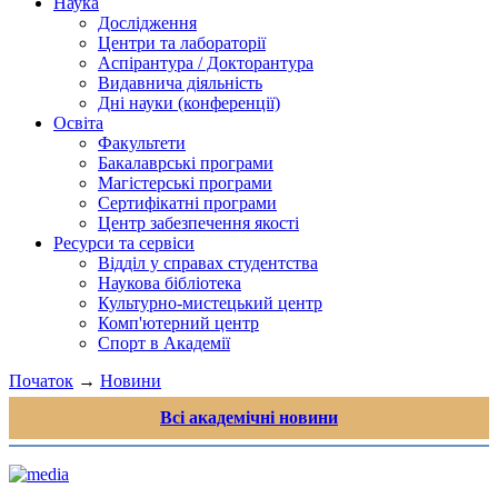
Наука
Дослідження
Центри та лабораторії
Аспірантура / Докторантура
Видавнича діяльність
Дні науки (конференції)
Освіта
Факультети
Бакалаврські програми
Магістерські програми
Сертифікатні програми
Центр забезпечення якості
Ресурси та сервіси
Відділ у справах студентства
Наукова бібліотека
Культурно-мистецький центр
Комп'ютерний центр
Спорт в Академії
Початок
→
Новини
Всі академічні новини