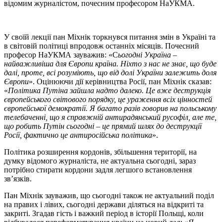
відомим журналістом, почесним професором НаУКМА.
У своїй лекції пан Міхнік торкнувся питання змін в Україні та
в світовій політиці впродовж останніх місяців. Почесний
професор НаУКМА зауважив: «С
ьогодні Україна –
найважливіша для Європи країна. Ніхто з нас не знає, що буде
далі, проте, всі розуміють, що від долі України залежить доля
Європи
». Оцінюючи дії керівництва Росії, пан Міхнік сказав:
«
Політика Путіна зайшла надто далеко. Це вже деструкція
європейського світового порядку, це ураження всіх цінностей
європейської демократії. Я багато разів говорив на польському
телебаченні, що я справжній антирадянський русофіл, але те,
що робить Путін сьогодні – це прямий шлях до деструкції
Росії, фактично це антиросійська політика
».
Політика розширення кордонів, збільшення території, на
думку відомого журналіста, не актуальна сьогодні, зараз
потрібно стирати кордони задля легшого встановлення
зв’язків.
Пан Міхнік зауважив, що сьогодні також не актуальний поділ
на правих і лівих, сьогодні держави діляться на відкриті та
закриті. Згадав гість і важкий період в історії Польщі, коли