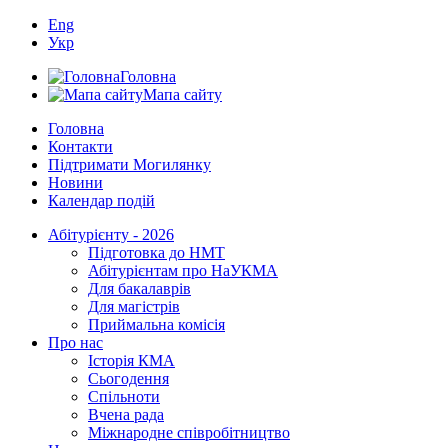
Eng
Укр
Головна
Мапа сайту
Головна
Контакти
Підтримати Могилянку
Новини
Календар подій
Абітурієнту - 2026
Підготовка до НМТ
Абітурієнтам про НаУКМА
Для бакалаврів
Для магістрів
Приймальна комісія
Про нас
Історія КМА
Сьогодення
Спільноти
Вчена рада
Міжнародне співробітництво