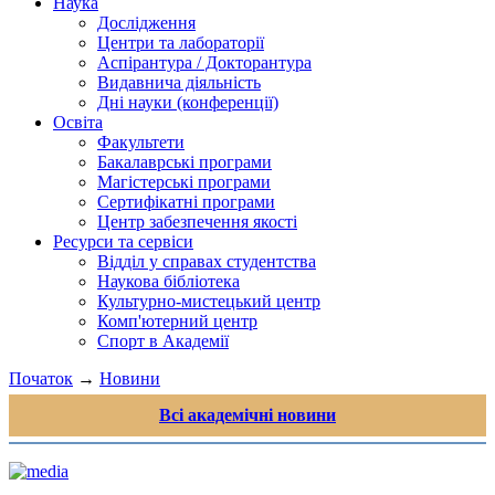
Наука
Дослідження
Центри та лабораторії
Аспірантура / Докторантура
Видавнича діяльність
Дні науки (конференції)
Освіта
Факультети
Бакалаврські програми
Магістерські програми
Сертифікатні програми
Центр забезпечення якості
Ресурси та сервіси
Відділ у справах студентства
Наукова бібліотека
Культурно-мистецький центр
Комп'ютерний центр
Спорт в Академії
Початок
→
Новини
Всі академічні новини