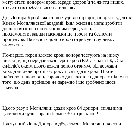
мету: стати донором крові заради здоров’я та життя інших,
тих, хто потребує цього найбільше.
Дні Донора Крові вже стали чудовою традицією для студентів
Києво-Могилянської академії. Їхня основна мета: зробити
донорство крові популярнішим серед молоді,
продемонструвавши наскільки це проста та безпечна
процедура. Натомість донор крові отримує цілу низку
заохочень.
По-перше, перед здачею крові донора тестують на низку
інфекцій, що передаються через кров (ВІЛ, гепатит Б, С та
сифіліс), окрім цього кожен донор отримує від держави
вихідний день протягом року після здачі крові. Проте
найголовнішою винагородою для кожного донора є відчуття
того, що день пройшов не даремно і що зроблено щось
значуще.
Цього разу в Могилянці здали кров 84 донори, спільними
зусиллями було зібрано більше 30 літрів крові!
Наступний День Донора відбудеться в Могилянці восени.