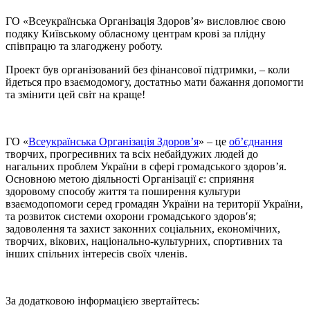
ГО «Всеукраїнська Організація Здоров’я» висловлює свою
подяку Київському обласному центрам крові за плідну
співпрацю та злагоджену роботу.
Проект був організований без фінансової підтримки, – коли
йдеться про взаємодомогу, достатньо мати бажання допомогти
та змінити цей світ на краще!
ГО «
Всеукраїнська Організація Здоров’я
» – це
об’єднання
творчих, прогресивних та всіх небайдужих людей до
нагальних проблем України в сфері громадського здоров’я.
Основною метою діяльності Організації є: сприяння
здоровому способу життя та поширення культури
взаємодопомоги серед громадян України на території України,
та розвиток системи охорони громадського здоров′я;
задоволення та захист законних соціальних, економічних,
творчих, вікових, національно-культурних, спортивних та
інших спільних інтересів своїх членів.
За додатковою інформацією звертайтесь: