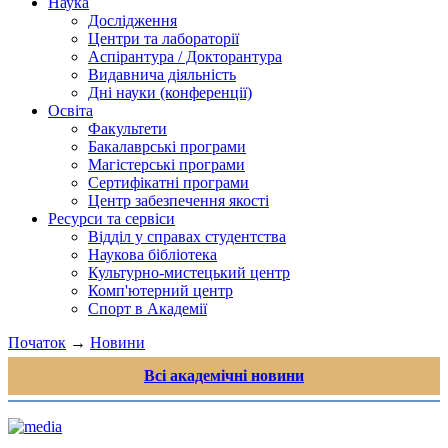
Наука
Дослідження
Центри та лабораторії
Аспірантура / Докторантура
Видавнича діяльність
Дні науки (конференції)
Освіта
Факультети
Бакалаврські програми
Магістерські програми
Сертифікатні програми
Центр забезпечення якості
Ресурси та сервіси
Відділ у справах студентства
Наукова бібліотека
Культурно-мистецький центр
Комп'ютерний центр
Спорт в Академії
Початок
→
Новини
Всі академічні новини