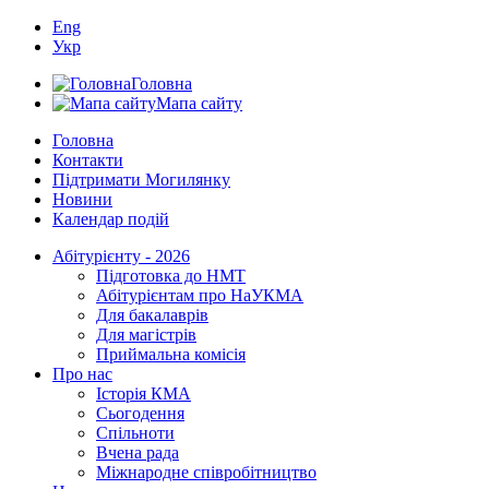
Eng
Укр
Головна
Мапа сайту
Головна
Контакти
Підтримати Могилянку
Новини
Календар подій
Абітурієнту - 2026
Підготовка до НМТ
Абітурієнтам про НаУКМА
Для бакалаврів
Для магістрів
Приймальна комісія
Про нас
Історія КМА
Сьогодення
Спільноти
Вчена рада
Міжнародне співробітництво