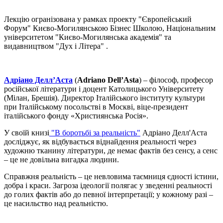
Лекцію огранізована у рамках проекту "Європейський
Форум" Києво-Могилянською Бізнес Школою, Національним
університетом "Києво-Могилянська академія" та
видавництвом "Дух і Літера" .
Адріано Делл’Аста
(
Adriano Dell’Asta
) – філософ, професор
російської літератури і доцент Католицького Університету
(Мілан, Брешія). Директор Італійського інституту культури
при Італійському посольстві в Москві, віце-президент
італійського фонду «Християнська Росія».
У своїй книзі
"B боротьбі за реальність"
Адріано Делл'Аста
досліджує, як відбувається віднайдення реальності через
художню тканину літератури, де немає фактів без сенсу, а сенс
– це не довільна вигадка людини.
Справжня реальність – це невловима таємниця єдності істини,
добра і краси. Загроза ідеології полягає у зведенні реальності
до голих фактів або до певної інтерпретації; у кожному разі –
це насильство над реальністю.