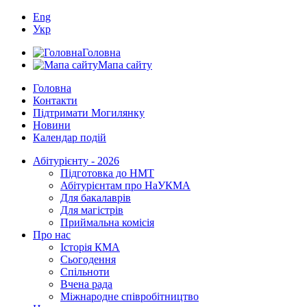
Eng
Укр
Головна
Мапа сайту
Головна
Контакти
Підтримати Могилянку
Новини
Календар подій
Абітурієнту - 2026
Підготовка до НМТ
Абітурієнтам про НаУКМА
Для бакалаврів
Для магістрів
Приймальна комісія
Про нас
Історія КМА
Сьогодення
Спільноти
Вчена рада
Міжнародне співробітництво