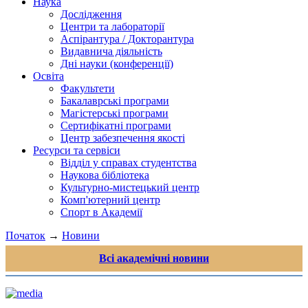
Наука
Дослідження
Центри та лабораторії
Аспірантура / Докторантура
Видавнича діяльність
Дні науки (конференції)
Освіта
Факультети
Бакалаврські програми
Магістерські програми
Сертифікатні програми
Центр забезпечення якості
Ресурси та сервіси
Відділ у справах студентства
Наукова бібліотека
Культурно-мистецький центр
Комп'ютерний центр
Спорт в Академії
Початок
→
Новини
Всі академічні новини