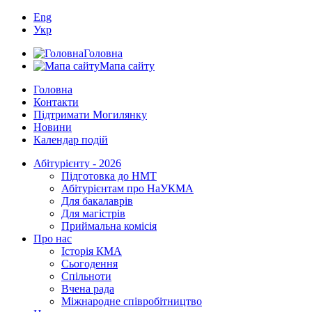
Eng
Укр
Головна
Мапа сайту
Головна
Контакти
Підтримати Могилянку
Новини
Календар подій
Абітурієнту - 2026
Підготовка до НМТ
Абітурієнтам про НаУКМА
Для бакалаврів
Для магістрів
Приймальна комісія
Про нас
Історія КМА
Сьогодення
Спільноти
Вчена рада
Міжнародне співробітництво