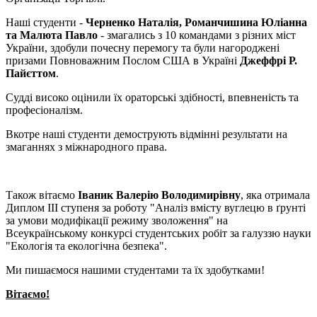
Наші студенти -
Черненко Наталія, Романчишина Юліанна
та Малюта Павло
- змагались з 10 командами з різних міст
України, здобули почесну перемогу та були нагороджені
призами Повноважним Послом США в Україні
Джеффрі Р.
Пайєттом
.
Судді високо оцінили їх ораторські здібності, впевненість та
професіоналізм.
Вкотре наші студенти демострують відмінні результати на
змаганнях з міжнародного права.
Також вітаємо
Іваник Валерію Володимирівну
, яка отримала
Диплом ІІІ ступеня за роботу "Аналіз вмісту вуглецю в ґрунті
за умови модифікації режиму зволоження" на
Всеукраїнському конкурсі студентських робіт за галуззю науки
"Екологія та екологічна безпека".
Ми пишаємося нашими студентами та їх здобутками!
Вітаємо!