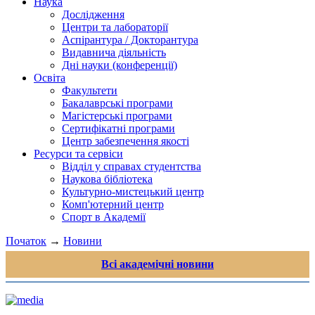
Наука
Дослідження
Центри та лабораторії
Аспірантура / Докторантура
Видавнича діяльність
Дні науки (конференції)
Освіта
Факультети
Бакалаврські програми
Магістерські програми
Сертифікатні програми
Центр забезпечення якості
Ресурси та сервіси
Відділ у справах студентства
Наукова бібліотека
Культурно-мистецький центр
Комп'ютерний центр
Спорт в Академії
Початок
→
Новини
Всі академічні новини