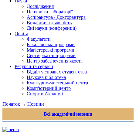
Наука
Дослідження
Центри та лабораторії
Аспірантура / Докторантура
Видавнича діяльність
Дні науки (конференції)
Освіта
Факультети
Бакалаврські програми
Магістерські програми
Сертифікатні програми
Центр забезпечення якості
Ресурси та сервіси
Відділ у справах студентства
Наукова бібліотека
Культурно-мистецький центр
Комп'ютерний центр
Спорт в Академії
Початок
→
Новини
Всі академічні новини