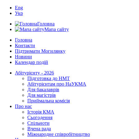
Eng
Укр
Головна
Мапа сайту
Головна
Контакти
Підтримати Могилянку
Новини
Календар подій
Абітурієнту - 2026
Підготовка до НМТ
Абітурієнтам про НаУКМА
Для бакалаврів
Для магістрів
Приймальна комісія
Про нас
Історія КМА
Сьогодення
Спільноти
Вчена рада
Міжнародне співробітництво