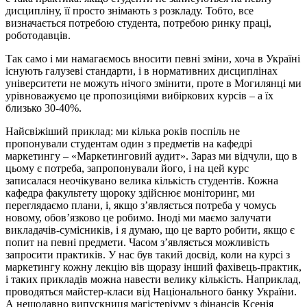
дисципліну, її просто знімають з розкладу. Тобто, все
визначається потребою студента, потребою ринку праці,
роботодавців.
Так само і ми намагаємось вносити певні зміни, хоча в Україні
існують галузеві стандарти, і в нормативних дисциплінах
університети не можуть нічого змінити, проте в Могилянці ми
урівноважуємо це пропозиціями вибіркових курсів – а їх
близько 30-40%.
Найсвіжіший приклад: ми кілька років поспіль не
пропонували студентам один з предметів на кафедрі
маркетингу – «Маркетинговий аудит». Зараз ми відчули, що в
цьому є потреба, запропонували його, і на цей курс
записалася неочікувано велика кількість студентів. Кожна
кафедра факультету щороку здійснює моніторинг, ми
переглядаємо плани, і, якщо з’являється потреба у чомусь
новому, обов’язково це робимо. Іноді ми маємо залучати
викладачів-сумісників, і я думаю, що це варто робити, якщо є
попит на певні предмети. Часом з’являється можливість
запросити практиків. У нас був такий досвід, коли на курсі з
маркетингу кожну лекцію вів щоразу інший фахівець-практик,
і таких прикладів можна навести велику кількість. Наприклад,
проводяться майстер-класи від Національного банку України.
А нещодавно випускниця магістеріуму з фінансів Ксенія