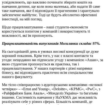
усвідомлюють, що важливо починати збирати кошти на
навчання дитини, ще коли вона маленька, аби надати їй саме
таке навчання, яке б відповідало її прагненням і гарантувало
забезпечене майбутнє. Тоді це будуть абсолютно ефективні
інвестиції, на мій погляд.
Щодо працевлаштування – наші студенти-економісти
користуються попитом у компаній і використовують ті
можливості, які їм пропонують.
Працевлаштованість випускників Могилянки складає 97%.
На сьогоднішній день в умовах високої конкуренції це дуже
хороший показник. Крім того, у нас є власні контакти та
угоди: нещодавно ми підписали угоду з компанією «Ашан», за
якою студентам пропонується як практика, так і
працевлаштування. У наших партнерів є різні напрямки
бізнесу, які відповідають практично всім спеціальностям
нашого факультету.
Ми тісно співпрацюємо з аудиторськими компаніями «великої
четвірки» – «Ernst and Young», «Deloitte», «KPMG», «PwC», з
«Райффайзен Банк Аваль», «Монделіз Україна» та багатьма
іншими. Системність навчання у НаУКМА дає можливість
реалізувати себе у різних сферах. Більшість компаній, де