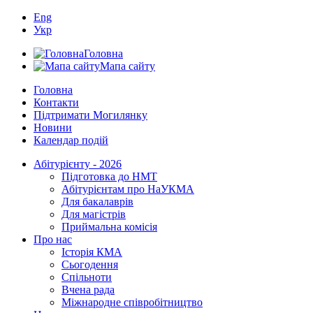
Eng
Укр
Головна
Мапа сайту
Головна
Контакти
Підтримати Могилянку
Новини
Календар подій
Абітурієнту - 2026
Підготовка до НМТ
Абітурієнтам про НаУКМА
Для бакалаврів
Для магістрів
Приймальна комісія
Про нас
Історія КМА
Сьогодення
Спільноти
Вчена рада
Міжнародне співробітництво