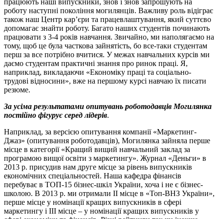
працюють наші випускники, знов і знов запрошують на
роботу наступні покоління могилянців. Важливу роль відіграє
також наш Центр кар’єри та працевлаштування, який суттєво
допомагає знайти роботу. Багато наших студентів починають
працювати з 3-4 років навчання. Звичайно, ми наполягаємо на
тому, щоб це була часткова зайнятість, бо все-таки студентам
перш за все потрібно вчитися. У межах навчальних курсів ми
даємо студентам практичні знання про ринок праці. Я,
наприклад, викладаючи «Економіку праці та соціально-
трудові відносини», вже на першому курсі навчаю їх писати
резюме.
За усіма результатами опитувань роботодавців Могилянка
постійно фігурує серед лідерів
.
Наприклад, за версією опитування компанії «Маркетинг-
Джаз» (опитування роботодавців), Могилянка зайняла перше
місце в категорії «Кращий вищий навчальний заклад за
програмою вищої освіти з маркетингу». Журнал «Деньги» в
2013 р. присудив нам друге місце за рівень випускників
економічних спеціальностей. Наша кафедра фінансів
перебуває в ТОП-15 бізнес-шкіл України, хоча і не є бізнес-
школою. В 2013 р. ми отримали ІІ місце в «Топ-ВНЗ України»,
перше місце у номінації кращих випускників в сфері
маркетингу і ІІІ місце – у номінації кращих випускників у