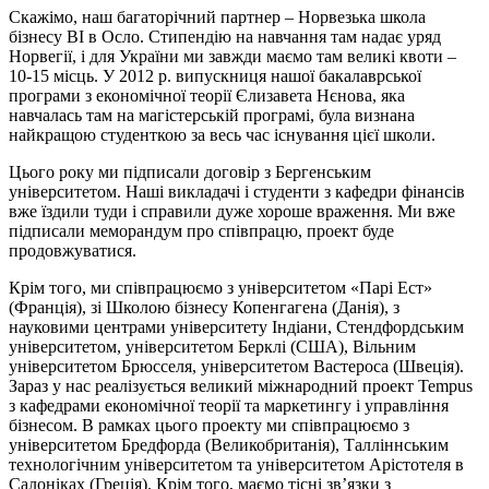
Скажімо, наш багаторічний партнер – Норвезька школа
бізнесу BI в Осло. Стипендію на навчання там надає уряд
Норвегії, і для України ми завжди маємо там великі квоти –
10-15 місць. У 2012 р. випускниця нашої бакалаврської
програми з економічної теорії Єлизавета Нєнова, яка
навчалась там на магістерській програмі, була визнана
найкращою студенткою за весь час існування цієї школи.
Цього року ми підписали договір з Бергенським
університетом. Наші викладачі і студенти з кафедри фінансів
вже їздили туди і справили дуже хороше враження. Ми вже
підписали меморандум про співпрацю, проект буде
продовжуватися.
Крім того, ми співпрацюємо з університетом «Парі Ест»
(Франція), зі Школою бізнесу Копенгагена (Данія), з
науковими центрами університету Індіани, Стендфордським
університетом, університетом Берклі (США), Вільним
університетом Брюсселя, університетом Вастероса (Швеція).
Зараз у нас реалізується великий міжнародний проект Tempus
з кафедрами економічної теорії та маркетингу і управління
бізнесом. В рамках цього проекту ми співпрацюємо з
університетом Бредфорда (Великобританія), Талліннським
технологічним університетом та університетом Арістотеля в
Салоніках (Греція). Крім того, маємо тісні зв’язки з