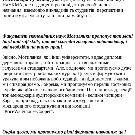
НаУКМА, к.е.н., доцент, розповідає про особливості
навчання, взаємодію викладачів та студентів, перспективи
розвитку факультету та плани на майбутнє.
Факультет економічних наук Могилянки пропонує так звані
hard and soft skills, про які сьогодні говорять роботодавці, і
які необхідні на ринку праці.
Звісно, Могилянка, як і інші університети, видає дипломи
державного зразка, тобто працює за затвердженими
галузевими стандартами. Але, водночас, ми пропонуємо дуже
широкий спектр вибіркових курсів. Ці курси формуються з
урахуванням побажань роботодавців та підприємств, з якими
ми співпрацюємо. Зокрема, ми пропонуємо перелік гостьових
курсів, які дійсно є нашою особливістю. Це, наприклад, лекції
топ-менеджерів аудиторських компаній «великої четвірки».
Зараз, наприклад, ось-ось закінчився курс лекцій з
міжнародного оподаткування від компанії
“PriceWaterhouseCooper”.
Окрім цього, ми пропонуємо різні формати навчання: це і