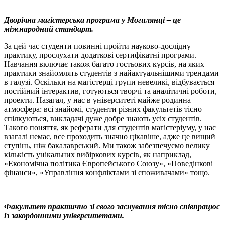
Дворічна магістерська програма у Могилянці – це
міжнародний стандарт.
За цей час студенти повинні пройти науково-дослідну
практику, прослухати додаткові сертифікатні програми.
Навчання включає також багато гостьових курсів, на яких
практики знайомлять студентів з найактуальнішими трендами
в галузі. Оскільки на магістерці групи невеликі, відбувається
постійний інтерактив, готуються творчі та аналітичні роботи,
проекти. Назагал, у нас в університеті майже родинна
атмосфера: всі знайомі, студенти різних факультетів тісно
спілкуються, викладачі дуже добре знають усіх студентів.
Такого поняття, як реферати для студентів магістеріуму, у нас
взагалі немає, все проходить значно цікавіше, адже це вищий
ступінь, ніж бакалаврський. Ми також забезпечуємо велику
кількість унікальних вибіркових курсів, як наприклад,
«Економічна політика Європейського Союзу», «Поведінкові
фінанси», «Управління конфліктами зі споживачами» тощо.
Факультет практично зі свого заснування тісно співпрацює
із закордонними університетами.