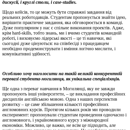
дискусії, і круглі столи, і case-studies.
Щодо кейсів, то це можуть бути справжні завдання від
реальних роботодавців. Студентам пропонується знайти ідею,
вирішити практичне завдання, яка обговорюється в команді.
Дуже популярним у нас є спільне виконання проектів. Адже,
крім hard-skills, тобто знань, ми і вчимо студентів командній
роботі, і виховуємо лідерські якості – це ті навички, які
сьогодні дуже цінуються: на співбесіді з працедавцем
необхідно продемонструвати і вміння логічно мислити, і
комунікативні здібності.
Особливо хочу наголосити на такій великій конкурентній
перевазі студента-могилянця, як унікальна спеціалізація.
Ще одна з переваг навчання в Могилянці, яку не завжди
пропонують інші університети, – це викладання професійних
дисциплін англійською мовою. Одна з наших перспектив
розвитку – це саме збільшення кількості професійних
англомовних курсів. Протягом кількох років ми проводили
експеримент: пропонували студентам проведення одночасно і
англомовного, і україномовного курсу з міжнародної
економіки. Можливо, це важко, не всім це підходить, але