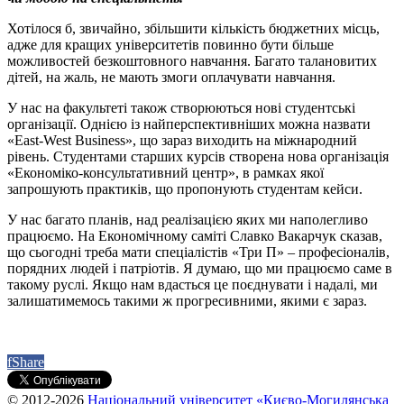
Хотілося б, звичайно, збільшити кількість бюджетних місць,
адже для кращих університетів повинно бути більше
можливостей безкоштовного навчання. Багато талановитих
дітей, на жаль, не мають змоги оплачувати навчання.
У нас на факультеті також створюються нові студентські
організації. Однією із найперспективніших можна назвати
«East-West Business», що зараз виходить на міжнародний
рівень. Студентами старших курсів створена нова організація
«Економіко-консультативний центр», в рамках якої
запрошують практиків, що пропонують студентам кейси.
У нас багато планів, над реалізацією яких ми наполегливо
працюємо. На Економічному саміті Славко Вакарчук сказав,
що сьогодні треба мати спеціалістів «Три П» – професіоналів,
порядних людей і патріотів. Я думаю, що ми працюємо саме в
такому руслі. Якщо нам вдасться це поєднувати і надалі, ми
залишатимемось такими ж прогресивними, якими є зараз.
f
Share
© 2012-2026
Національний університет «Києво-Могилянська