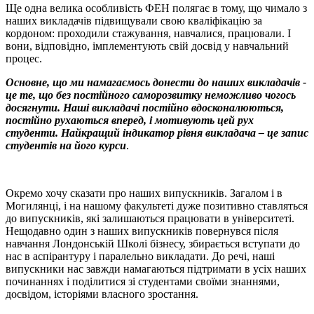
Ще одна велика особливість ФЕН полягає в тому, що чимало з
наших викладачів підвищували свою кваліфікацію за
кордоном: проходили стажування, навчалися, працювали. І
вони, відповідно, імплементують свій досвід у навчальний
процес.
Основне, що ми намагаємось донести до наших викладачів -
це те, що без постійного саморозвитку неможливо чогось
досягнути. Наші викладачі постійно вдосконалюються,
постійно рухаються вперед, і мотивують цей рух
студенти. Найкращий індикатор рівня викладача – це запис
студентів на його курси
.
Окремо хочу сказати про наших випускників. Загалом і в
Могилянці, і на нашому факультеті дуже позитивно ставляться
до випускників, які залишаються працювати в університеті.
Нещодавно один з наших випускників повернувся після
навчання Лондонській Школі бізнесу, збирається вступати до
нас в аспірантуру і паралельно викладати. До речі, наші
випускники нас завжди намагаються підтримати в усіх наших
починаннях і поділитися зі студентами своїми знаннями,
досвідом, історіями власного зростання.