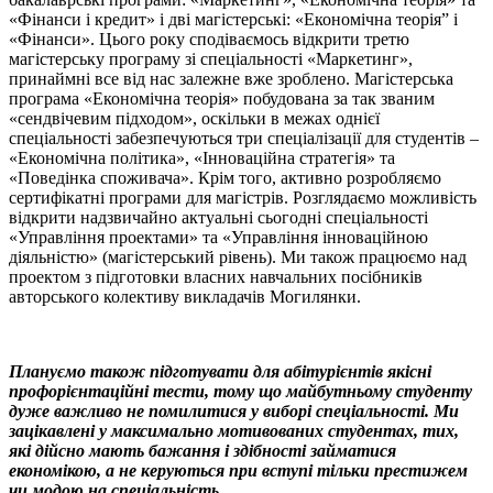
«Фінанси і кредит» і дві магістерські: «Економічна теорія” і
«Фінанси». Цього року сподіваємось відкрити третю
магістерську програму зі спеціальності «Маркетинг»,
принаймні все від нас залежне вже зроблено. Магістерська
програма «Економічна теорія» побудована за так званим
«сендвічевим підходом», оскільки в межах однієї
спеціальності забезпечуються три спеціалізації для студентів –
«Економічна політика», «Інноваційна стратегія» та
«Поведінка споживача». Крім того, активно розробляємо
сертифікатні програми для магістрів. Розглядаємо можливість
відкрити надзвичайно актуальні сьогодні спеціальності
«Управління проектами» та «Управління інноваційною
діяльністю» (магістерський рівень). Ми також працюємо над
проектом з підготовки власних навчальних посібників
авторського колективу викладачів Могилянки.
Плануємо також підготувати для абітурієнтів якісні
профорієнтаційні тести, тому що майбутньому студенту
дуже важливо не помилитися у виборі спеціальності. Ми
зацікавлені у максимально мотивованих студентах, тих,
які дійсно мають бажання і здібності займатися
економікою, а не керуються при вступі тільки престижем
чи модою на спеціальність.