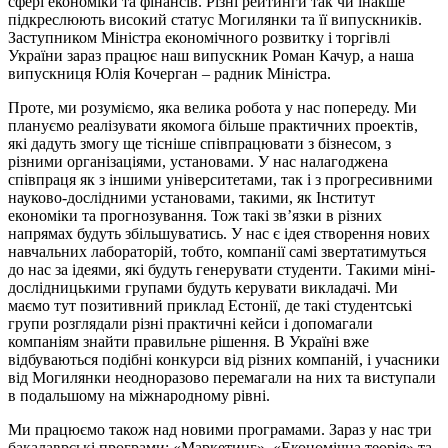
сфері економіки та фінансів. Різні рейтинги так чи інакше
підкреслюють високий статус Могилянки та її випускників.
Заступником Міністра економічного розвитку і торгівлі
України зараз працює наш випускник Роман Качур, а наша
випускниця Юлія Кочерган – радник Міністра.
Проте, ми розуміємо, яка велика робота у нас попереду. Ми
плануємо реалізувати якомога більше практичних проектів,
які дадуть змогу ще тісніше співпрацювати з бізнесом, з
різними організаціями, установами. У нас налагоджена
співпраця як з іншими університетами, так і з прогресивними
науково-дослідними установами, такими, як Інститут
економіки та прогнозування. Тож такі зв’язки в різних
напрямах будуть збільшуватись. У нас є ідея створення нових
навчальних лабораторій, тобто, компанії самі звертатимуться
до нас за ідеями, які будуть генерувати студенти. Такими міні-
дослідницькими групами будуть керувати викладачі. Ми
маємо тут позитивний приклад Естонії, де такі студентські
групи розглядали різні практичні кейси і допомагали
компаніям знайти правильне рішення. В Україні вже
відбуваються подібні конкурси від різних компаній, і учасники
від Могилянки неодноразово перемагали на них та виступали
в подальшому на міжнародному рівні.
Ми працюємо також над новими програмами. Зараз у нас три
бакалаврські програми: «Маркетинг», «Економічна теорія» та