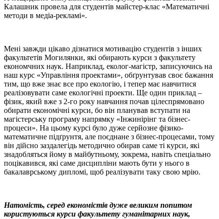
Калашник провела для студентів майстер-клас «Математичні
методи в медіа-рекламі».
Мені завжди цікаво дізнатися мотивацію студентів з інших
факультетів Могилянки, які обирають курси з факультету
економчних наук. Наприклад, еколог-магістр, записуючись на
наш курс «Управління проектами», обґрунтував своє бажання
тим, що вже знає все про екологію, і тепер має навчитися
реалізовувати саме екологічні проекти. Ще один приклад –
фізик, який вже з 2-го року навчання почав цілеспрямовано
обирати економічні курси, бо він планував вступати на
магістерську програму напрямку «Інжинірінг та бізнес-
процеси». На цьому курсі було дуже серйозне фізико-
математичне підґрунтя, але поєднане з бізнес-процесами, тому
він дійсно заздалегідь методично обирав саме ті курси, які
знадобляться йому в майбутньому, зокрема, навіть спеціально
поцікавився, які саме дисципліни мають бути у нього в
бакалаврському дипломі, щоб реалізувати таку свою мрію.
Натомість, серед економістів дуже великим попитом
користуються курси факультету гуманітарних наук,