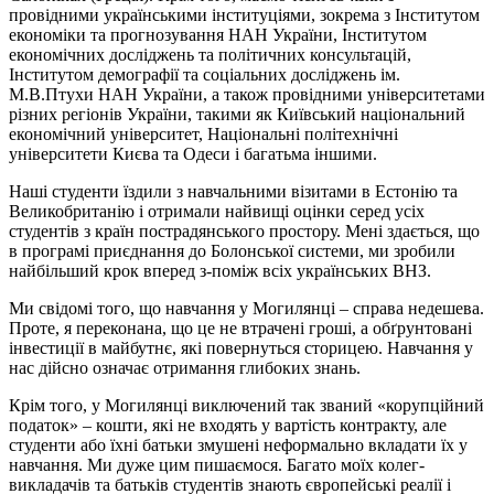
провідними українськими інституціями, зокрема з Інститутом
економіки та прогнозування НАН України, Інститутом
економічних досліджень та політичних консультацій,
Інститутом демографії та соціальних досліджень ім.
М.В.Птухи НАН України, а також провідними університетами
різних регіонів України, такими як Київський національний
економічний університет, Національні політехнічні
університети Києва та Одеси і багатьма іншими.
Наші студенти їздили з навчальними візитами в Естонію та
Великобританію і отримали найвищі оцінки серед усіх
студентів з країн пострадянського простору. Мені здається, що
в програмі приєднання до Болонської системи, ми зробили
найбільший крок вперед з-поміж всіх українських ВНЗ.
Ми свідомі того, що навчання у Могилянці – справа недешева.
Проте, я переконана, що це не втрачені гроші, а обґрунтовані
інвестиції в майбутнє, які повернуться сторицею. Навчання у
нас дійсно означає отримання глибоких знань.
Крім того, у Могилянці виключений так званий «корупційний
податок» – кошти, які не входять у вартість контракту, але
студенти або їхні батьки змушені неформально вкладати їх у
навчання. Ми дуже цим пишаємося. Багато моїх колег-
викладачів та батьків студентів знають європейські реалії і