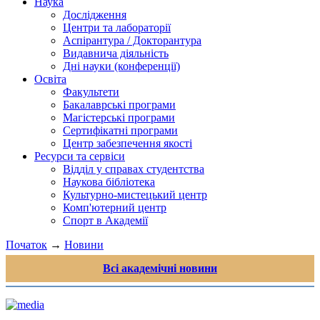
Наука
Дослідження
Центри та лабораторії
Аспірантура / Докторантура
Видавнича діяльність
Дні науки (конференції)
Освіта
Факультети
Бакалаврські програми
Магістерські програми
Сертифікатні програми
Центр забезпечення якості
Ресурси та сервіси
Відділ у справах студентства
Наукова бібліотека
Культурно-мистецький центр
Комп'ютерний центр
Спорт в Академії
Початок
→
Новини
Всі академічні новини