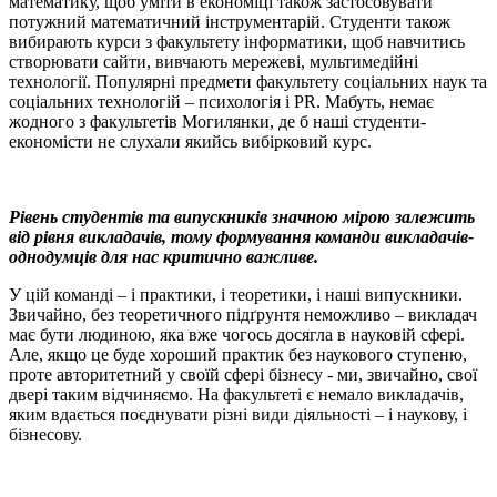
математику, щоб уміти в економіці також застосовувати
потужний математичний інструментарій. Студенти також
вибирають курси з факультету інформатики, щоб навчитись
створювати сайти, вивчають мережеві, мультимедійні
технології. Популярні предмети факультету соціальних наук та
соціальних технологій – психологія і PR. Мабуть, немає
жодного з факультетів Могилянки, де б наші студенти-
економісти не слухали якийсь вибірковий курс.
Рівень студентів та випускників значною мірою залежить
від рівня викладачів, тому формування команди викладачів-
однодумців для нас критично важливе.
У цій команді – і практики, і теоретики, і наші випускники.
Звичайно, без теоретичного підґрунтя неможливо – викладач
має бути людиною, яка вже чогось досягла в науковій сфері.
Але, якщо це буде хороший практик без наукового ступеню,
проте авторитетний у своїй сфері бізнесу - ми, звичайно, свої
двері таким відчиняємо. На факультеті є немало викладачів,
яким вдається поєднувати різні види діяльності – і наукову, і
бізнесову.