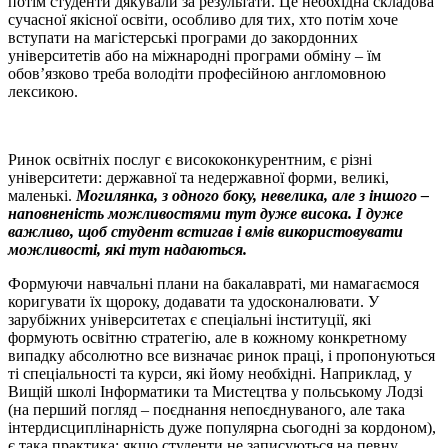
потім студенти дякували за результати. Це необхідна складова
сучасної якісної освіти, особливо для тих, хто потім хоче
вступати на магістерські програми до закордонних
університетів або на міжнародні програми обміну – їм
обов’язково треба володіти професійною англомовною
лексикою.
Ринок освітніх послуг є висококонкурентним, є різні
університети: державної та недержавної форми, великі,
маленькі.
Могилянка, з одного боку, невелика, але з іншого –
наповненість можливостями тут дуже висока. І дуже
важливо, щоб студент встигав і вмів використовувати
можливості, які тут надаються.
Формуючи навчальні плани на бакалавраті, ми намагаємося
коригувати їх щороку, додавати та удосконалювати. У
зарубіжних університетах є спеціальні інституції, які
формують освітню стратегію, але в кожному конкретному
випадку абсолютно все визначає ринок праці, і пропонуються
ті спеціальності та курси, які йому необхідні. Наприклад, у
Вищій школі Інформатики та Мистецтва у польському Лодзі
(на перший погляд – поєднання непоєднуваного, але така
інтердисциплінарність дуже популярна сьогодні за кордоном),
є така практика: якщо студенти не записуються на певну