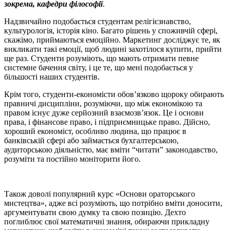
зокрема, кафедри філософії
.
Надзвичайно подобається студентам релігієзнавство,
культурологія, історія кіно. Багато рішень у споживчій сфері,
скажімо, приймаються емоційно. Маркетинг досліджує те, як
викликати такі емоції, щоб людині захотілося купити, прийти
ще раз. Студенти розуміють, що мають отримати певне
системне бачення світу, і це те, що мені подобається у
більшості наших студентів.
Крім того, студенти-економісти обов’язково щороку обирають
правничі дисципліни, розуміючи, що між економікою та
правом існує дуже серйозний взаємозв’язок. Це і основи
права, і фінансове право, і підприємницьке право. Дійсно,
хороший економіст, особливо людина, що працює в
банківській сфері або займається бухгалтерською,
аудиторською діяльністю, має вміти “читати” законодавство,
розуміти та постійно моніторити його.
Також доволі популярний курс «Основи ораторського
мистецтва», адже всі розуміють, що потрібно вміти доносити,
аргументувати свою думку та свою позицію. Дехто
поглиблює свої математичні знання, обираючи прикладну