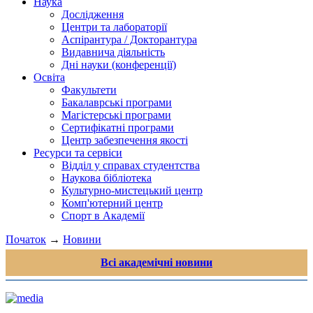
Наука
Дослідження
Центри та лабораторії
Аспірантура / Докторантура
Видавнича діяльність
Дні науки (конференції)
Освіта
Факультети
Бакалаврські програми
Магістерські програми
Сертифікатні програми
Центр забезпечення якості
Ресурси та сервіси
Відділ у справах студентства
Наукова бібліотека
Культурно-мистецький центр
Комп'ютерний центр
Спорт в Академії
Початок
→
Новини
Всі академічні новини