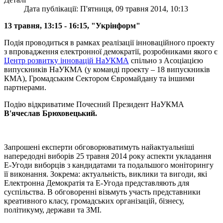
Дата публікації: П'ятниця, 09 травня 2014, 10:13
13 травня, 13:15 - 16:15, "Укрінформ"
Подія проводиться в рамках реалізації інноваційного проекту
з впровадження електронної демократії, розробниками якого є
Центр розвитку інновацій НаУКМА
спільно з Асоціацією
випускників НаУКМА (у команді проекту – 18 випускників
КМА), Громадським Сектором Євромайдану та іншими
партнерами.
Подію відкриватиме Почесний Президент НаУКМА
В'ячеслав Брюховецький.
Запрошені експерти обговорюватимуть найактуальніші
напередодні виборів 25 травня 2014 року аспекти укладання
Е-Угоди виборців з кандидатами та подальшого моніторингу
її виконання. Зокрема: актуальність, виклики та вигоди, які
Електронна Демократія та Е-Угода представляють для
суспільства. В обговоренні візьмуть участь представники
креативного класу, громадських організацій, бізнесу,
політикуму, держави та ЗМІ.