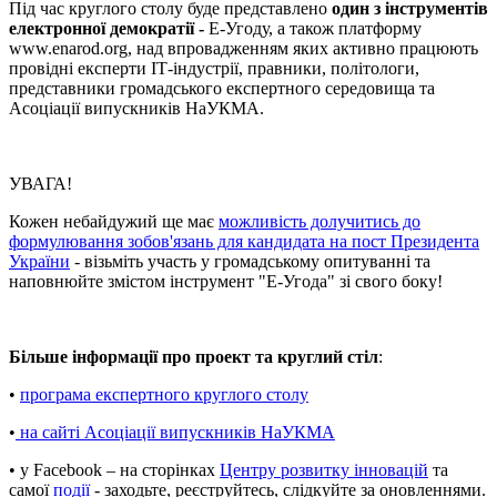
Під час круглого столу буде представлено
один з інструментів
електронної демократії -
Е-Угоду, а також платформу
www.enarod.org, над впровадженням яких активно працюють
провідні експерти ІТ-індустрії, правники, політологи,
представники громадського експертного середовища та
Асоціації випускників НаУКМА.
УВАГА!
Кожен небайдужий ще має
можливість долучитись до
формулювання зобов'язань для кандидата на пост Президента
України
- візьміть участь у громадському опитуванні та
наповнюйте змістом інструмент "Е-Угода" зі свого боку!
Більше інформації про проект та круглий стіл
:
•
програма експертного круглого столу
•
на сайті Асоціації випускників НаУКМА
• у Facebook – на сторінках
Центру розвитку інновацій
та
самої
події
- заходьте, реєструйтесь, слідкуйте за оновленнями.