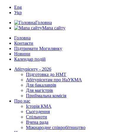
Eng
Укр
Головна
Мапа сайту
Головна
Контакти
Підтримати Могилянку
Новини
Календар подій
Абітурієнту - 2026
Підготовка до НМТ
Абітурієнтам про НаУКМА
Для бакалаврів
Для магістрів
Приймальна комісія
Про нас
Історія КМА
Сьогодення
Спільноти
Вчена рада
Міжнародне співробітництво