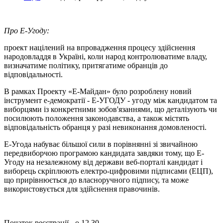
Про Е-Угоду:
проект націлений на впровадження процесу здійснення
народовладдя в Україні, коли народ контролюватиме владу,
визначатиме політику, притягатиме обранців до
відповідальності.
В рамках Проекту «Е-Майдан» було розроблену новий
інструмент е-демократії - Е-УГОДУ - угоду між кандидатом та
виборцями із конкретними зобов'язаннями, що деталізують чи
посилюють положення законодавства, а також містять
відповідальність обранця у разі невиконання домовленості.
Е-Угода набуває більшої сили в порівнянні зі звичайною
передвиборчою програмою кандидата завдяки тому, що Е-
Угоду на незалежному від держави веб-порталі кандидат і
виборець скріплюють електро-цифровими підписами (ЕЦП),
що прирівнюється до власноручного підпису, та може
використовується для здійснення правочинів.
Початок реєстрації - о 12.30.