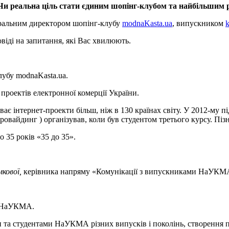
 Чи реальна ціль стати єдиним шопінг-клубом та найбільшим 
неральним директором шопінг-клубу
modnaKasta.ua
, випускником
овіді на запитання, які Вас хвилюють.
лубу modnaKasta.ua.
проектів електронної комерції України.
 інтернет-проекти більш, ніж в 130 країнах світу. У 2012-му під
-провайдинг ) організував, коли був студентом третього курсу. 
 35 років «35 до 35».
кової,
керівника напряму «Комунікації з випускниками НаУКМ
ми НаУКМА.
та студентами НаУКМА різних випусків і поколінь, створення па