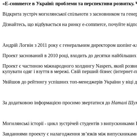
«Е-commerce в Україні: проблеми та перспективи розвитку.
Відкрита зустріч могилянської спільноти з засновником та ге
Дізнайтесь, що відбувається на ринку е-commerce, почуйте відп
Андрій Логвін з 2011 року є генеральним директором шопінг-к
Проект заснований в 2010 році, входить до десятки найбільших 
Проект є частиною міжнародного холдингу Naspers, який розвиває
купувати одяг і взуття в мережі. Свій перший бізнес (інтернет
Увійшов до рейтингу успішних топ-менеджерів України у віці до
За додатковою інформацією просимо звертатися до
Наталі Шум
Могилянські історії - цикл зустрічей студентів з випускника
Завданнями проекту є налагодження зв’язків між випускниками 