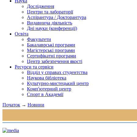
Наука
Дослідження
Центри та лабораторії
Аспірантура / Докторантура
Видавнича діяльність
Дні науки (конференції)
Освіта
Факультети
Бакалаврські програми
Магістерські програми
Сертифікатні програми
Центр забезпечення якості
Ресурси та сервіси
Відділ у справах студентства
Наукова бібліотека
Культурно-мистецький центр
Комп'ютерний центр
Спорт в Академії
Початок
→
Новини