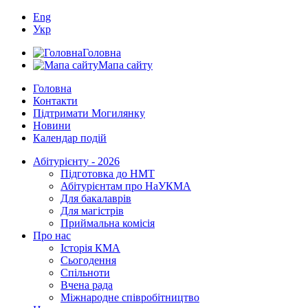
Eng
Укр
Головна
Мапа сайту
Головна
Контакти
Підтримати Могилянку
Новини
Календар подій
Абітурієнту - 2026
Підготовка до НМТ
Абітурієнтам про НаУКМА
Для бакалаврів
Для магістрів
Приймальна комісія
Про нас
Історія КМА
Сьогодення
Спільноти
Вчена рада
Міжнародне співробітництво