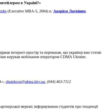
ритейлером в Україні?»
kmbs
(Executive MBA-5, 2004) п.
Андрієм Логвіним
.
ірвав інтернет-простір та переконав, що українці вже готові
Пізніше керував мобільним оператором CDMA Ukraine.
А»,
shumkova@ukma.kiev.ua
, (044) 463-7112
ртнерської мережі; інформування студентів про тенденції