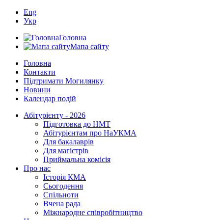
Eng
Укр
Головна
Мапа сайту
Головна
Контакти
Підтримати Могилянку
Новини
Календар подій
Абітурієнту - 2026
Підготовка до НМТ
Абітурієнтам про НаУКМА
Для бакалаврів
Для магістрів
Приймальна комісія
Про нас
Історія КМА
Сьогодення
Спільноти
Вчена рада
Міжнародне співробітництво