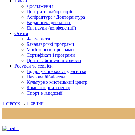
Наука
Дослідження
Центри та лабораторії
Аспірантура / Докторантура
Видавнича діяльність
Дні науки (конференції)
Освіта
Факультети
Бакалаврські програми
Магістерські програми
Сертифікатні програми
Центр забезпечення якості
Ресурси та сервіси
Відділ у справах студентства
Наукова бібліотека
Культурно-мистецький центр
Комп'ютерний центр
Спорт в Академії
Початок
→
Новини