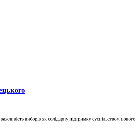
ецького
ивість виборів як солідарну підтримку суспільством нового гла