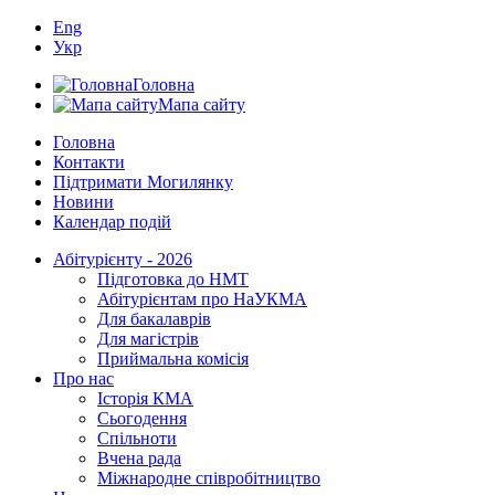
Eng
Укр
Головна
Мапа сайту
Головна
Контакти
Підтримати Могилянку
Новини
Календар подій
Абітурієнту - 2026
Підготовка до НМТ
Абітурієнтам про НаУКМА
Для бакалаврів
Для магістрів
Приймальна комісія
Про нас
Історія КМА
Сьогодення
Спільноти
Вчена рада
Міжнародне співробітництво