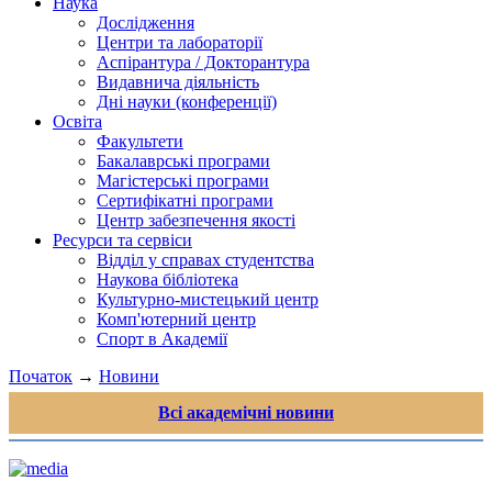
Наука
Дослідження
Центри та лабораторії
Аспірантура / Докторантура
Видавнича діяльність
Дні науки (конференції)
Освіта
Факультети
Бакалаврські програми
Магістерські програми
Сертифікатні програми
Центр забезпечення якості
Ресурси та сервіси
Відділ у справах студентства
Наукова бібліотека
Культурно-мистецький центр
Комп'ютерний центр
Спорт в Академії
Початок
→
Новини
Всі академічні новини