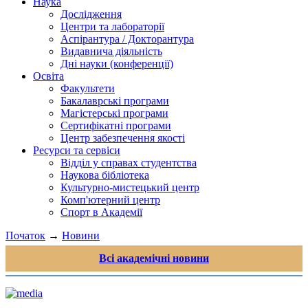
Наука
Дослідження
Центри та лабораторії
Аспірантура / Докторантура
Видавнича діяльність
Дні науки (конференції)
Освіта
Факультети
Бакалаврські програми
Магістерські програми
Сертифікатні програми
Центр забезпечення якості
Ресурси та сервіси
Відділ у справах студентства
Наукова бібліотека
Культурно-мистецький центр
Комп'ютерний центр
Спорт в Академії
Початок
→
Новини
Всі академічні новини