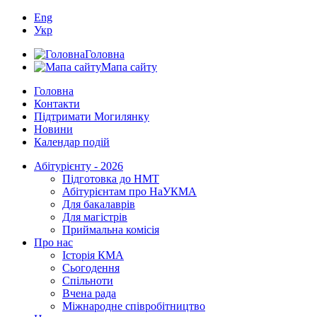
Eng
Укр
Головна
Мапа сайту
Головна
Контакти
Підтримати Могилянку
Новини
Календар подій
Абітурієнту - 2026
Підготовка до НМТ
Абітурієнтам про НаУКМА
Для бакалаврів
Для магістрів
Приймальна комісія
Про нас
Історія КМА
Сьогодення
Спільноти
Вчена рада
Міжнародне співробітництво