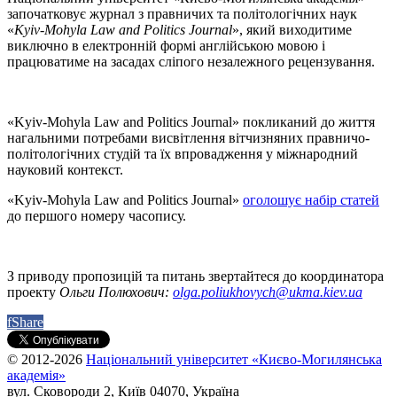
започатковує журнал з правничих та політологічних наук
«
Kyiv-Mohyla Law and Politics Journal
», який виходитиме
виключно в електронній формі англійською мовою і
працюватиме на засадах сліпого незалежного рецензування.
«Kyiv-Mohyla Law and Politics Journal» покликаний до життя
нагальними потребами висвітлення вітчизняних правничо-
політологічних студій та їх впровадження у міжнародний
науковий контекст.
«Kyiv-Mohyla Law and Politics Journal»
оголошує набір статей
до першого номеру часопису.
З приводу пропозицій та питань звертайтеся до координатора
проекту
Ольги Полюхович:
olga.poliukhovych@ukma.kiev.ua
f
Share
© 2012-2026
Національний університет «Києво-Могилянська
академія»
вул. Сковороди 2, Київ 04070, Україна