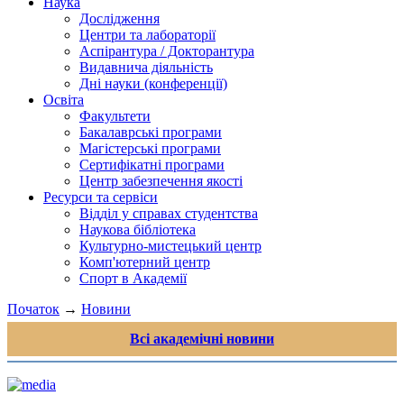
Наука
Дослідження
Центри та лабораторії
Аспірантура / Докторантура
Видавнича діяльність
Дні науки (конференції)
Освіта
Факультети
Бакалаврські програми
Магістерські програми
Сертифікатні програми
Центр забезпечення якості
Ресурси та сервіси
Відділ у справах студентства
Наукова бібліотека
Культурно-мистецький центр
Комп'ютерний центр
Спорт в Академії
Початок
→
Новини
Всі академічні новини