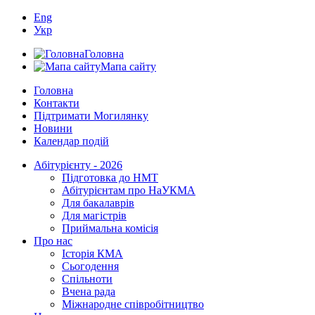
Eng
Укр
Головна
Мапа сайту
Головна
Контакти
Підтримати Могилянку
Новини
Календар подій
Абітурієнту - 2026
Підготовка до НМТ
Абітурієнтам про НаУКМА
Для бакалаврів
Для магістрів
Приймальна комісія
Про нас
Історія КМА
Сьогодення
Спільноти
Вчена рада
Міжнародне співробітництво