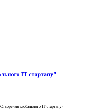
льного IT стартапу"
Створення глобального IT стартапу».