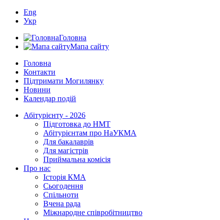
Eng
Укр
Головна
Мапа сайту
Головна
Контакти
Підтримати Могилянку
Новини
Календар подій
Абітурієнту - 2026
Підготовка до НМТ
Абітурієнтам про НаУКМА
Для бакалаврів
Для магістрів
Приймальна комісія
Про нас
Історія КМА
Сьогодення
Спільноти
Вчена рада
Міжнародне співробітництво