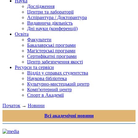
Наука
Дослідження
Центри та лабораторії
Аспірантура / Докторантура
Видавнича діяльність
Дні науки (конференції)
Освіта
Факультети
Бакалаврські програми
Магістерські програми
Сертифікатні програми
Центр забезпечення якості
Ресурси та сервіси
Відділ у справах студентства
Наукова бібліотека
Культурно-мистецький центр
Комп'ютерний центр
Спорт в Академії
Початок
→
Новини
Всі академічні новини