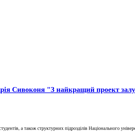
ндрія Сивоконя "З найкращий проект з
 студентів, а також структурних підрозділів Національного уніве