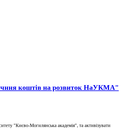
алучння коштів на розвиток НаУКМА"
рситету "Києво-Могилянська академія", та активізувати