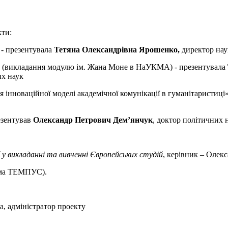
кти:
 - презентувала
Тетяна Олександрівна Ярошенко,
директор нау
і» (викладання модулю ім. Жана Моне в НаУКМА) - презентувала
их наук
інноваційної моделі академічної комунікації в гуманітаристиці»
резентував
Олександр Петрович Дем’янчук
, доктор політичних н
 у викладанні та вивченні Європейських студій
, керівник – Олек
рама ТЕМПУС).
а, адміністратор проекту