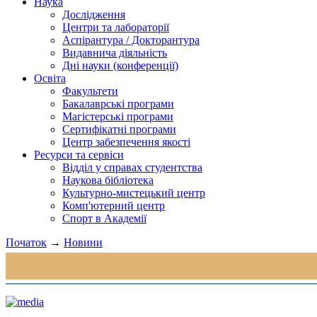
Наука
Дослідження
Центри та лабораторії
Аспірантура / Докторантура
Видавнича діяльність
Дні науки (конференції)
Освіта
Факультети
Бакалаврські програми
Магістерські програми
Сертифікатні програми
Центр забезпечення якості
Ресурси та сервіси
Відділ у справах студентства
Наукова бібліотека
Культурно-мистецький центр
Комп'ютерний центр
Спорт в Академії
Початок
→
Новини