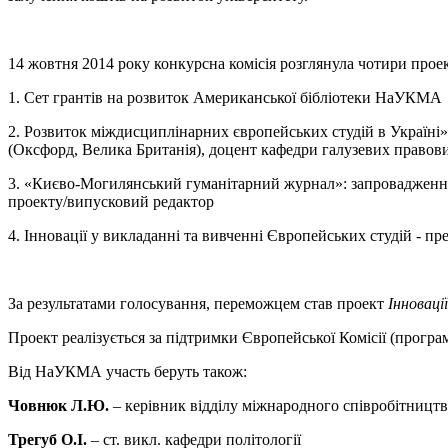
14 жовтня 2014 року конкурсна комісія розглянула чотири прое
1. Сет грантів на розвиток Американської бібліотеки НаУКМА
2. Розвиток міждисциплінарних європейських студій в Україн
(Оксфорд, Велика Британія), доцент кафедри галузевих правов
3. «Києво-Могилянський гуманітарний журнал»: запровадження 
проекту/випусковий редактор
4. Інновації у викладанні та вивченні Європейських студій - п
За результатами голосування, переможцем став проект
Інновації
Проект реалізується за підтримки Європейської Комісії (прог
Від НаУКМА участь беруть також:
Човнюк Л.Ю.
– керівник відділу міжнародного співробітництв
Трегуб О.І.
– ст. викл. кафедри політології