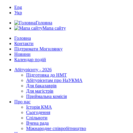
Eng
Укр
Головна
Мапа сайту
Головна
Контакти
Підтримати Могилянку
Новини
Календар подій
Абітурієнту - 2026
Підготовка до НМТ
Абітурієнтам про НаУКМА
Для бакалаврів
Для магістрів
Приймальна комісія
Про нас
Історія КМА
Сьогодення
Спільноти
Вчена рада
Міжнародне співробітництво