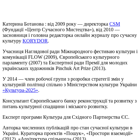
Катерина Ботанова : від 2009 року — директорка
CSM
(Фундації «Центр Сучасного Мистецтва»), від 2010 —
засновниця і головна редакторка онлайн журналу про сучасну
культуру
KORYDOR
.
Учасниця Наглядової ради Міжнародного фестиваю культури і
комунікації FLOW (2009), Європейського культурного
парламенту (2007) та Експертної ради Премії для молодих
українських художників Pinchuk Art Prize (2013).
У 2014 — член робочої групи з розробки стратегії змін у
культурній політиці спільно з Міністерством культури України
«Культура-2025»
.
Консультант Європейського банку реконструкції та розвитку з
питань культурної спадщини і міського розвитку.
Експерт програми Культура для Східного Партнерства ЄС.
Авторка численних публікацій про стан сучасної культури в
Україні. Кураторка проектів «Пошук», «Простори взаємодії»
(2012), «Архітектура спільного» (2013).