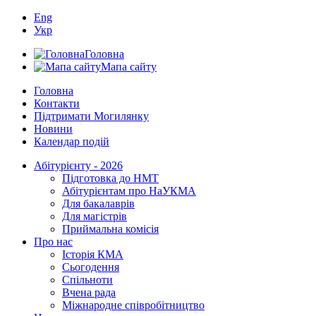
Eng
Укр
Головна
Мапа сайту
Головна
Контакти
Підтримати Могилянку
Новини
Календар подій
Абітурієнту - 2026
Підготовка до НМТ
Абітурієнтам про НаУКМА
Для бакалаврів
Для магістрів
Приймальна комісія
Про нас
Історія КМА
Сьогодення
Спільноти
Вчена рада
Міжнародне співробітництво