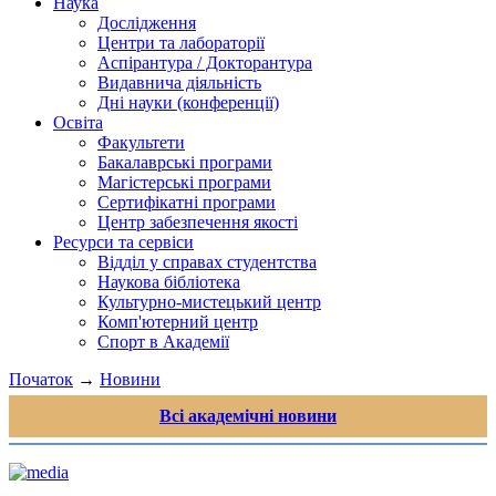
Наука
Дослідження
Центри та лабораторії
Аспірантура / Докторантура
Видавнича діяльність
Дні науки (конференції)
Освіта
Факультети
Бакалаврські програми
Магістерські програми
Сертифікатні програми
Центр забезпечення якості
Ресурси та сервіси
Відділ у справах студентства
Наукова бібліотека
Культурно-мистецький центр
Комп'ютерний центр
Спорт в Академії
Початок
→
Новини
Всі академічні новини