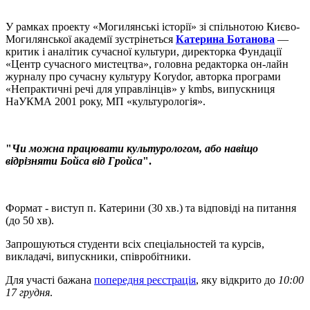
У рамках проекту «Могилянські історії» зі спільнотою Києво-
Могилянської академії зустрінеться
Катерина Ботанова
—
критик і аналітик сучасної культури, директорка Фундації
«Центр сучасного мистецтва», головна редакторка он-лайн
журналу про сучасну культуру Korydor, авторка програми
«Непрактичні речі для управлінців» у kmbs, випускниця
НаУКМА 2001 року, МП «культурологія».
"
Чи можна працювати культурологом, або навіщо
відрізняти Бойса від Гройса
".
Формат - виступ п. Катерини (30 хв.) та відповіді на питання
(до 50 хв).
Запрошуються студенти всіх спеціальностей та курсів,
викладачі, випускники, співробітники.
Для участі бажана
попередня реєстрація
, яку відкрито до
10:00
17 грудня
.