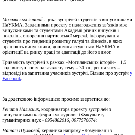
Могилянські історії
- цикл зустрічей студентів з випускниками
НаУКМА. Завданнями проекту є налагодження зв’язків між
випускниками та студентами Академії різних випусків і
поколінь, створення партнерської мережі, інформування
студентів про тенденції розвитку галузі та бізнесів, в яких
працюють випускники, допомога студентам НаУКМА в
орієнтації на ринку праці та адаптації до його вимог.
Тривалість зустрічей в рамках «Могилянських історій» - 1,5
год: виступ гостя на заявлену тему – 30 хв., решта часу –
відповіді на запитання учасників зустрічі. Більше про зустріч
у
Facebook
.
За додатковою інформацією просимо звертатися до:
Ренати Налисник
, координатора проекту зустрічей з
випускниками кафедри культурології Факультету
гуманітарних наук -
0954882016, 0977576674
;
Наталі Шумкової
, керівника напряму «Комунікації з