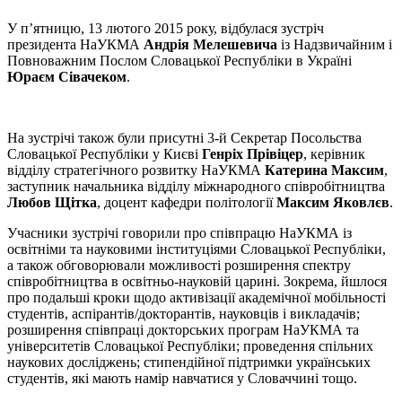
У п’ятницю, 13 лютого 2015 року, відбулася зустріч
президента НаУКМА
Андрія Мелешевича
із Надзвичайним і
Повноважним Послом Словацької Республіки в Україні
Юраєм Сівачеком
.
На зустрічі також були присутні 3-й Секретар Посольства
Словацької Республіки у Києві
Генріх Прівіцер
, керівник
відділу стратегічного розвитку НаУКМА
Катерина Максим
,
заступник начальника відділу міжнародного співробітництва
Любов Щітка
, доцент кафедри політології
Максим Яковлєв
.
Учасники зустрічі говорили про співпрацю НаУКМА із
освітніми та науковими інституціями Словацької Республіки,
а також обговорювали можливості розширення спектру
співробітництва в освітньо-науковій царині. Зокрема, йшлося
про подальші кроки щодо активізації академічної мобільності
студентів, аспірантів/докторантів, науковців і викладачів;
розширення співпраці докторських програм НаУКМА та
університетів Словацької Республіки; проведення спільних
наукових досліджень; стипендійної підтримки українських
студентів, які мають намір навчатися у Словаччині тощо.