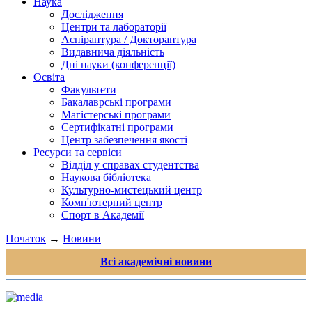
Наука
Дослідження
Центри та лабораторії
Аспірантура / Докторантура
Видавнича діяльність
Дні науки (конференції)
Освіта
Факультети
Бакалаврські програми
Магістерські програми
Сертифікатні програми
Центр забезпечення якості
Ресурси та сервіси
Відділ у справах студентства
Наукова бібліотека
Культурно-мистецький центр
Комп'ютерний центр
Спорт в Академії
Початок
→
Новини
Всі академічні новини