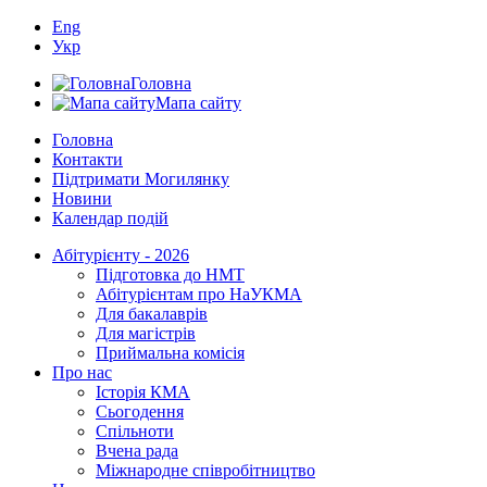
Eng
Укр
Головна
Мапа сайту
Головна
Контакти
Підтримати Могилянку
Новини
Календар подій
Абітурієнту - 2026
Підготовка до НМТ
Абітурієнтам про НаУКМА
Для бакалаврів
Для магістрів
Приймальна комісія
Про нас
Історія КМА
Сьогодення
Спільноти
Вчена рада
Міжнародне співробітництво