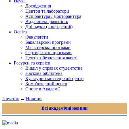
Наука
Дослідження
Центри та лабораторії
Аспірантура / Докторантура
Видавнича діяльність
Дні науки (конференції)
Освіта
Факультети
Бакалаврські програми
Магістерські програми
Сертифікатні програми
Центр забезпечення якості
Ресурси та сервіси
Відділ у справах студентства
Наукова бібліотека
Культурно-мистецький центр
Комп'ютерний центр
Спорт в Академії
Початок
→
Новини
Всі академічні новини