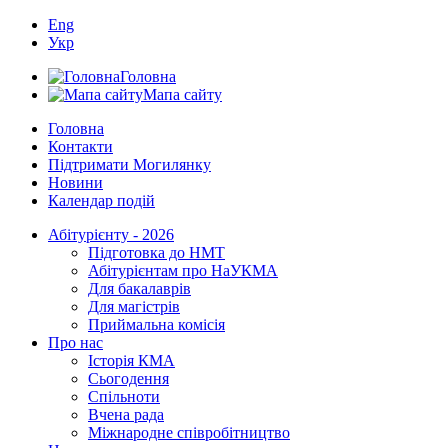
Eng
Укр
Головна
Мапа сайту
Головна
Контакти
Підтримати Могилянку
Новини
Календар подій
Абітурієнту - 2026
Підготовка до НМТ
Абітурієнтам про НаУКМА
Для бакалаврів
Для магістрів
Приймальна комісія
Про нас
Історія КМА
Сьогодення
Спільноти
Вчена рада
Міжнародне співробітництво