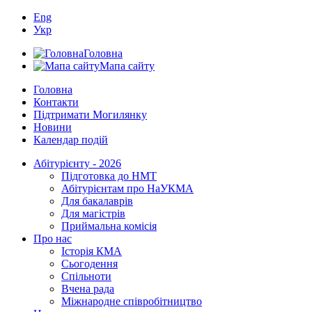
Eng
Укр
Головна
Мапа сайту
Головна
Контакти
Підтримати Могилянку
Новини
Календар подій
Абітурієнту - 2026
Підготовка до НМТ
Абітурієнтам про НаУКМА
Для бакалаврів
Для магістрів
Приймальна комісія
Про нас
Історія КМА
Сьогодення
Спільноти
Вчена рада
Міжнародне співробітництво