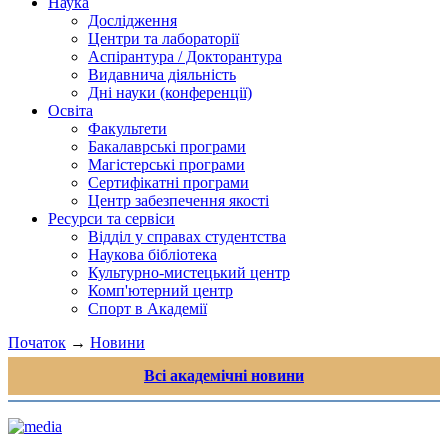
Наука
Дослідження
Центри та лабораторії
Аспірантура / Докторантура
Видавнича діяльність
Дні науки (конференції)
Освіта
Факультети
Бакалаврські програми
Магістерські програми
Сертифікатні програми
Центр забезпечення якості
Ресурси та сервіси
Відділ у справах студентства
Наукова бібліотека
Культурно-мистецький центр
Комп'ютерний центр
Спорт в Академії
Початок
→
Новини
Всі академічні новини