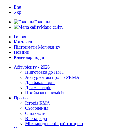
Eng
Укр
Головна
Мапа сайту
Головна
Контакти
Підтримати Могилянку
Новини
Календар подій
Абітурієнту - 2026
Підготовка до НМТ
Абітурієнтам про НаУКМА
Для бакалаврів
Для магістрів
Приймальна комісія
Про нас
Історія КМА
Сьогодення
Спільноти
Вчена рада
Міжнародне співробітництво