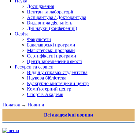
Наука
Дослідження
Центри та лабораторії
Аспірантура / Докторантура
Видавнича діяльність
Дні науки (конференції)
Освіта
Факультети
Бакалаврські програми
Магістерські програми
Сертифікатні програми
Центр забезпечення якості
Ресурси та сервіси
Відділ у справах студентства
Наукова бібліотека
Культурно-мистецький центр
Комп'ютерний центр
Спорт в Академії
Початок
→
Новини
Всі академічні новини