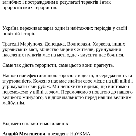
загиблих і постраждалим в результаті терактів і атак
проросійських терористів.
Україна переживає зараз один із найтяжчих періодів у своїй
новітній історії.
Трагедії Маріуполя, Донецька, Волновахи, Харкова, інших
українських міст, вбивство мирних жителів, руйнування
населених пунктів має на меті одне - змусити нас боятися.
Саме так діють терористи, саме цього вони прагнуть.
Нашою найефективнішою зброєю є відвага, зосередженість та
згуртованість. Кожен з нас має знайти своє місце на цій війні і
утримувати свій рубіж. Ми непохитно віримо, що вистоїмо і
переможемо у війні зі злом. Переможемо з повагою до нашого
великого минулого, з відповідальністю перед нашим великим
майбутнім.
Від імені спільноти могилянців
Андрій Мелешевич
, президент НаУКМА