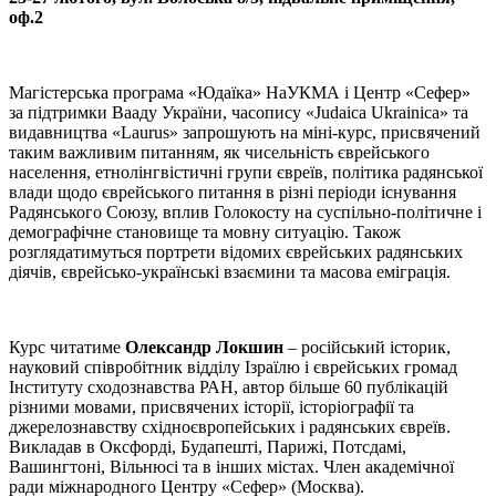
оф.2
Магістерська програма «Юдаїка» НаУКМА і Центр «Сефер»
за підтримки Вааду України, часопису «Judaica Ukrainica» та
видавництва «Laurus» запрошують на міні-курс, присвячений
таким важливим питанням, як чисельність єврейського
населення, етнолінгвістичні групи євреїв, політика радянської
влади щодо єврейського питання в різні періоди існування
Радянського Союзу, вплив Голокосту на суспільно-політичне і
демографічне становище та мовну ситуацію. Також
розглядатимуться портрети відомих єврейських радянських
діячів, єврейсько-українські взаємини та масова еміграція.
Курс читатиме
Олександр Локшин
– російський історик,
науковий співробітник відділу Ізраїлю і єврейських громад
Інституту сходознавства РАН, автор більше 60 публікацій
різними мовами, присвячених історії, історіографії та
джерелознавству східноєвропейських і радянських євреїв.
Викладав в Оксфорді, Будапешті, Парижі, Потсдамі,
Вашингтоні, Вільнюсі та в інших містах. Член академічної
ради міжнародного Центру «Сефер» (Москва).