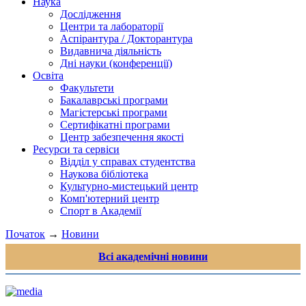
Наука
Дослідження
Центри та лабораторії
Аспірантура / Докторантура
Видавнича діяльність
Дні науки (конференції)
Освіта
Факультети
Бакалаврські програми
Магістерські програми
Сертифікатні програми
Центр забезпечення якості
Ресурси та сервіси
Відділ у справах студентства
Наукова бібліотека
Культурно-мистецький центр
Комп'ютерний центр
Спорт в Академії
Початок
→
Новини
Всі академічні новини