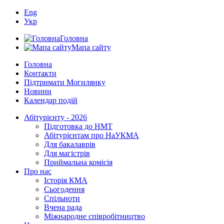
Eng
Укр
Головна
Мапа сайту
Головна
Контакти
Підтримати Могилянку
Новини
Календар подій
Абітурієнту - 2026
Підготовка до НМТ
Абітурієнтам про НаУКМА
Для бакалаврів
Для магістрів
Приймальна комісія
Про нас
Історія КМА
Сьогодення
Спільноти
Вчена рада
Міжнародне співробітництво