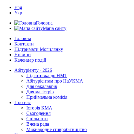
Eng
Укр
Головна
Мапа сайту
Головна
Контакти
Підтримати Могилянку
Новини
Календар подій
Абітурієнту - 2026
Підготовка до НМТ
Абітурієнтам про НаУКМА
Для бакалаврів
Для магістрів
Приймальна комісія
Про нас
Історія КМА
Сьогодення
Спільноти
Вчена рада
Міжнародне співробітництво