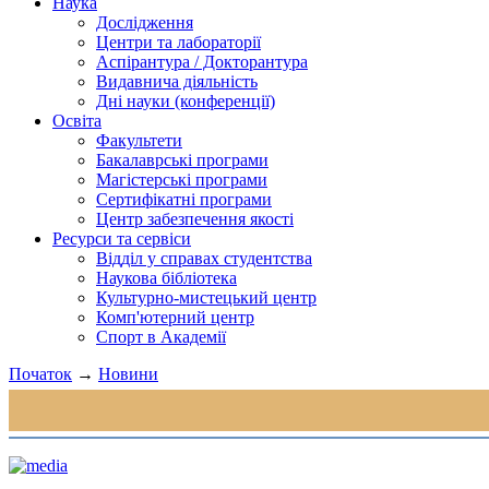
Наука
Дослідження
Центри та лабораторії
Аспірантура / Докторантура
Видавнича діяльність
Дні науки (конференції)
Освіта
Факультети
Бакалаврські програми
Магістерські програми
Сертифікатні програми
Центр забезпечення якості
Ресурси та сервіси
Відділ у справах студентства
Наукова бібліотека
Культурно-мистецький центр
Комп'ютерний центр
Спорт в Академії
Початок
→
Новини