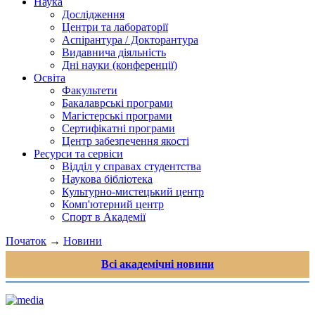
Наука
Дослідження
Центри та лабораторії
Аспірантура / Докторантура
Видавнича діяльність
Дні науки (конференції)
Освіта
Факультети
Бакалаврські програми
Магістерські програми
Сертифікатні програми
Центр забезпечення якості
Ресурси та сервіси
Відділ у справах студентства
Наукова бібліотека
Культурно-мистецький центр
Комп'ютерний центр
Спорт в Академії
Початок
→
Новини
Всі академічні новини