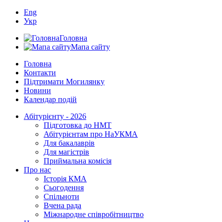
Eng
Укр
Головна
Мапа сайту
Головна
Контакти
Підтримати Могилянку
Новини
Календар подій
Абітурієнту - 2026
Підготовка до НМТ
Абітурієнтам про НаУКМА
Для бакалаврів
Для магістрів
Приймальна комісія
Про нас
Історія КМА
Сьогодення
Спільноти
Вчена рада
Міжнародне співробітництво