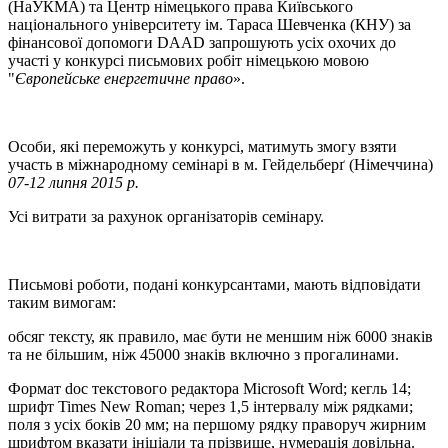
(НаУКМА) та Центр німецького права Київського
національного університету ім. Тараса Шевченка (КНУ) за
фінансової допомоги DAAD запрошують усіх охочих до
участі у конкурсі письмових робіт німецькою мовою
"
Європейське енергетичне право
».
Особи, які переможуть у конкурсі, матимуть змогу взяти
участь в міжнародному семінарі в м. Гейдельберґ (Німеччина)
07-12 липня 2015 р.
Усі витрати за рахунок організаторів семінару.
Письмові роботи, подані конкурсантами, мають відповідати
таким вимогам:
обсяг тексту, як правило, має бути не меншим ніж 6000 знаків
та не більшим, ніж 45000 знаків включно з прогалинами.
Формат doc текстового редактора Microsoft Word; кегль 14;
шрифт Times New Roman; через 1,5 інтервалу між рядками;
поля з усіх боків 20 мм; на першому рядку праворуч жирним
шрифтом вказати ініціали та прізвище, нумерація довільна.