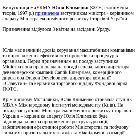
Випускниця НаУКМА
Юлія Клименко
(ФЕН, економічна
теорія, 1997 р.)
призначена
заступником міністра - керівником
апарату Міністра економічного розвитку і торгівлі України.
Призначення відбулося 8 квітня на засіданні Уряду.
Юлія має великий досвід керування масштабними компаніями
та впровадження ефективності процесів та процедур в
організації. Перед призначенням на посаду заступника
Міністра вона працювала на посаді генерального директора
девелоперської компанії Cantik Enterprises, комерційного
директора Dragon Development, директора компанії
«Славутич» та керівника торгового відділу Фондової біржі
ПФТС.
Крім диплому Могилянки, Юлія Клименко отримала ступінь
MBA у Міжнародному інституті менеджменту (Київ). На
посаді заступника Міністра економічного розвитку і торгівлі
України – керівника апарату Юлія Клименко буде
відповідальною за продовження реструктуризації,
забезпечиення ефективної роботи Міністерства та побудову
сильних горизонтальних зв'язків та міжвідомчої взаємодії.