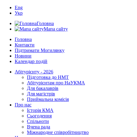
Eng
Укр
Головна
Мапа сайту
Головна
Контакти
Підтримати Могилянку
Новини
Календар подій
Абітурієнту - 2026
Підготовка до НМТ
Абітурієнтам про НаУКМА
Для бакалаврів
Для магістрів
Приймальна комісія
Про нас
Історія КМА
Сьогодення
Спільноти
Вчена рада
Міжнародне співробітництво