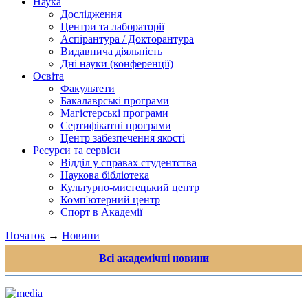
Наука
Дослідження
Центри та лабораторії
Аспірантура / Докторантура
Видавнича діяльність
Дні науки (конференції)
Освіта
Факультети
Бакалаврські програми
Магістерські програми
Сертифікатні програми
Центр забезпечення якості
Ресурси та сервіси
Відділ у справах студентства
Наукова бібліотека
Культурно-мистецький центр
Комп'ютерний центр
Спорт в Академії
Початок
→
Новини
Всі академічні новини