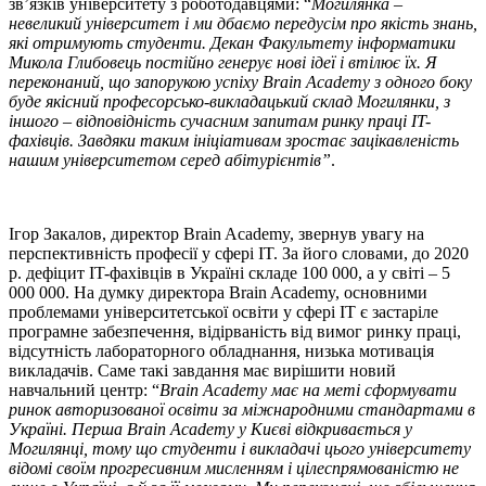
зв’язків університету з роботодавцями: “
Могилянка –
невеликий університет і ми дбаємо передусім про якість знань,
які отримують студенти. Декан Факультету інформатики
Микола Глибовець постійно генерує нові ідеї і втілює їх. Я
переконаний, що запорукою успіху Brain Academy з одного боку
буде якісний професорсько-викладацький склад Могилянки, з
іншого – відповідність сучасним запитам ринку праці IT-
фахівців. Завдяки таким ініціативам зростає зацікавленість
нашим університетом серед абітурієнтів”
.
Ігор Закалов, директор Brain Academy, звернув увагу на
перспективність професії у сфері IT. За його словами, до 2020
р. дефіцит IT-фахівців в Україні складе 100 000, а у світі – 5
000 000. На думку директора Brain Academy, основними
проблемами університетської освіти у сфері IT є застаріле
програмне забезпечення, відірваність від вимог ринку праці,
відсутність лабораторного обладнання, низька мотивація
викладачів. Саме такі завдання має вирішити новий
навчальний центр: “
Brain Academy має на меті сформувати
ринок авторизованої освіти за міжнародними стандартами в
Україні. Перша Brain Academy у Києві відкривається у
Могилянці, тому що студенти і викладачі цього університету
відомі своїм прогресивним мисленням і цілеспрямованістю не