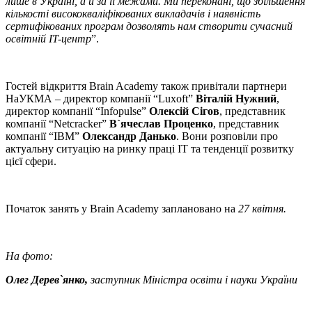
лише в Україні, а й за її межами. Ми переконані, що збільшення
кількості висококваліфікованих викладачів і наявність
сертифікованих програм дозволять нам створити сучасний
освітній IT-центр
”.
Гостей відкриття Brain Academy також привітали партнери
НаУКМА – директор компанії “Luxoft”
Віталій Нужний
,
директор компанії “Infopulse”
Олексій Сігов
, представник
компанії “Netcracker”
В`ячеслав Проценко
, представник
компанії “IBM”
Олександр Данько
. Вони розповіли про
актуальну ситуацію на ринку праці IT та тенденції розвитку
цієї сфери.
Початок занять у Brain Academy заплановано на
27 квітня.
На фото:
Олег Дерев`янко,
заступник Міністра освіти і науки України