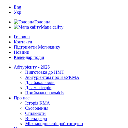
Eng
Укр
Головна
Мапа сайту
Головна
Контакти
Підтримати Могилянку
Новини
Календар подій
Абітурієнту - 2026
Підготовка до НМТ
Абітурієнтам про НаУКМА
Для бакалаврів
Для магістрів
Приймальна комісія
Про нас
Історія КМА
Сьогодення
Спільноти
Вчена рада
Міжнародне співробітництво