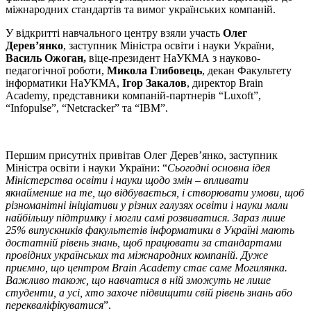
міжнародних стандартів та вимог українських компаній.
У відкритті навчального центру взяли участь
Олег
Дерев’янко
, заступник Міністра освіти і науки України,
Василь Ожоган,
віце-президент НаУКМА з науково-
педагогічної роботи,
Микола Глибовець
, декан Факультету
інформатики НаУКМА,
Ігор Закалов
, директор Brain
Academy, представники компаній-партнерів “Luxoft”,
“Infopulse”, “Netcracker” та “IBM”.
Першим присутніх привітав Олег Дерев’янко, заступник
Міністра освіти і науки України: “
Сьогодні основна ідея
Міністерства освіти і науки щодо змін – впливати
якнайменше на те, що відбувається, і створювати умови, щоб
різноманітні ініціативи у різних галузях освіти і науки мали
найбільшу підтримку і могли самі розвиватися. Зараз лише
25% випускників факультетів інформатики в Україні мають
достатній рівень знань, щоб працювати за стандартами
провідних українських та міжнародних компаній. Дуже
приємно, що центром Brain Academy стає саме Могилянка.
Важливо також, що навчатися в ній зможуть не лише
студенти, а усі, хто захоче підвищити свій рівень знань або
перекваліфікуватися
”.