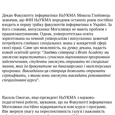
Декан Факультету інформатики НаУКМА Микола Глибовець
зазначив, що ФІН НаУКМА впродовж останніх років постійно
входить в першу трійку факультетів інформатики в Україні. За
його словами, випускники Могилянки не мають проблем з
працевлаштуванням. Однак, університетська освіта
зорієнтована на певний універсалізм і випускники зазвичай
потребують глибших спеціальних знань у конкретній сфері
своєї праці. Саме цю можливість, на думку декана, надасть
новий освітній центр: “
Завдяки співпраці з Brain Academy ми
зможемо користуватись сучасним ліцензованим програмним
забезпеченням, студенти зможуть отримати ті спеціальні
знання, яких їм бракуватиме на бакалаврських і магістерських
програмах. Викладачам ця співпраця дозволить отримати
сертифікати, з якими вони зможуть викладати різноманітні
спеціалізовані курси
”.
Василь Ожоган, віце-президент НаУКМА з науково-
педагогічної роботи, зауважив, що на Факультеті інформатики
Могилянки постійно відкриваються нові курси і програми.
Він звернув увагу на переспективність галузі і важливість