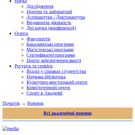
Наука
Дослідження
Центри та лабораторії
Аспірантура / Докторантура
Видавнича діяльність
Дні науки (конференції)
Освіта
Факультети
Бакалаврські програми
Магістерські програми
Сертифікатні програми
Центр забезпечення якості
Ресурси та сервіси
Відділ у справах студентства
Наукова бібліотека
Культурно-мистецький центр
Комп'ютерний центр
Спорт в Академії
Початок
→
Новини
Всі академічні новини