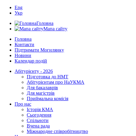
Eng
Укр
Головна
Мапа сайту
Головна
Контакти
Підтримати Могилянку
Новини
Календар подій
Абітурієнту - 2026
Підготовка до НМТ
Абітурієнтам про НаУКМА
Для бакалаврів
Для магістрів
Приймальна комісія
Про нас
Історія КМА
Сьогодення
Спільноти
Вчена рада
Міжнародне співробітництво