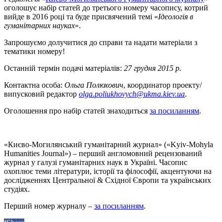
оголошує набір статей до третього номеру часопису, котрий
вийде в 2016 році та буде присвячений темі «
Ідеологія в
гуманітарних науках
».
Запрошуємо долучитися до справи та надати матеріали з
тематики номеру!
Останній термін подачі матеріалів:
27 грудня 2015 р.
Контактна особа:
Ольга Полюхович
, координатор проекту/
випусковий редактор
olga.poliukhovych@ukma.kiev.ua
.
Оголошення про набір статей знаходиться
за посиланням
.
«Києво-Могилянський гуманітарний журнал» («Kyiv-Mohyla
Humanities Journal») – перший англомовний рецензований
журнал у галузі гуманітарних наук в Україні. Часопис
охоплює теми літератури, історії та філософії, акцентуючи на
дослідженнях Центральної & Східної Європи та українських
студіях.
Перший номер журналу –
за посиланням
.