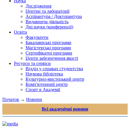
Наука
Дослідження
Центри та лабораторії
Аспірантура / Докторантура
Видавнича діяльність
Дні науки (конференції)
Освіта
Факультети
Бакалаврські програми
Магістерські програми
Сертифікатні програми
Центр забезпечення якості
Ресурси та сервіси
Відділ у справах студентства
Наукова бібліотека
Культурно-мистецький центр
Комп'ютерний центр
Спорт в Академії
Початок
→
Новини
Всі академічні новини